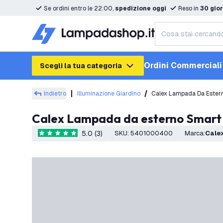
Se ordini entro le 22:00,
spedizione oggi
Reso in
30 gior
Ordini Commerciali
Scegli la tua categoria
Indietro
Illuminazione Giardino
Calex Lampada Da Estern
Calex Lampada da esterno Smart
5.0 (3)
SKU
:
5401000400
Marca
:
Cale
5 stelle di valutazione