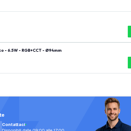
anco - 6.5W - RGB+CCT - Ø94mm
te
Contattaci
Disponibili dalle 09:00 alle 17:00