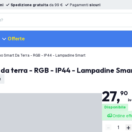
ni
Spedizione gratuita
da 99 €
Pagamenti
sicuri
Offerte
o Smart Da Terra - RGB - IP44 - Lampadine Smart
 da terra - RGB - IP44 - Lampadine Sma
x
27
,
90
iv
Disponibile
Ordine eff
-
+
Riduci quan
A