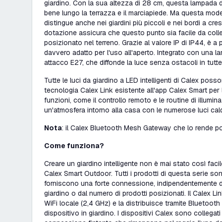
giardino. Con la sua altezza di 28 cm, questa lampada d
bene lungo la terrazza e il marciapiede. Ma questa mod
distingue anche nei giardini più piccoli e nei bordi a cres
dotazione assicura che questo punto sia facile da col
posizionato nel terreno. Grazie al valore IP di IP44, è a 
davvero adatto per l'uso all'aperto. Integrato con una l
attacco E27, che diffonde la luce senza ostacoli in tutte 
Tutte le luci da giardino a LED intelligenti di Calex pos
tecnologia Calex Link esistente all'app Calex Smart per l'
funzioni, come il controllo remoto e le routine di illum
un'atmosfera intorno alla casa con le numerose luci calde
Nota
: il Calex Bluetooth Mesh Gateway che lo rende po
Come funziona?
Creare un giardino intelligente non è mai stato così fac
Calex Smart Outdoor. Tutti i prodotti di questa serie so
forniscono una forte connessione, indipendentemente da
giardino o dal numero di prodotti posizionati. Il Calex L
WiFi locale (2,4 GHz) e la distribuisce tramite Bluetoo
dispositivo in giardino. I dispositivi Calex sono collegati