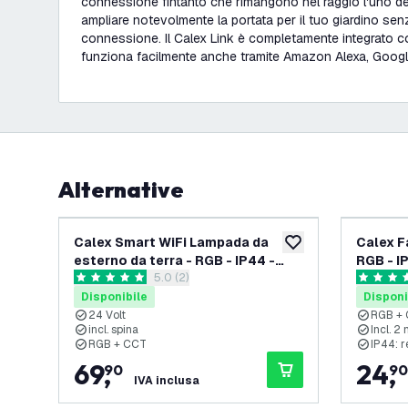
connessione fintanto che rimangono nel raggio l'uno del
ampliare notevolmente la portata per il tuo giardino se
connessione. Il Calex Link è completamente integrato c
funziona facilmente anche tramite Amazon Alexa, Google
Alternative
Calex Smart WiFi Lampada da
Calex F
aggiungi alla lista des
esterno da terra - RGB - IP44 -
RGB - I
apri il cassetto delle recensioni
5.0 (2)
Pronto all'uso - Illuminazione del
5 stelle di valutazione
4.7 stelle
Percorso - Bluetooth Mesh
Disponibile
Disponi
24 Volt
RGB +
incl. spina
Incl. 2
RGB + CCT
IP44: r
69
,
24
,
90
90
IVA inclusa