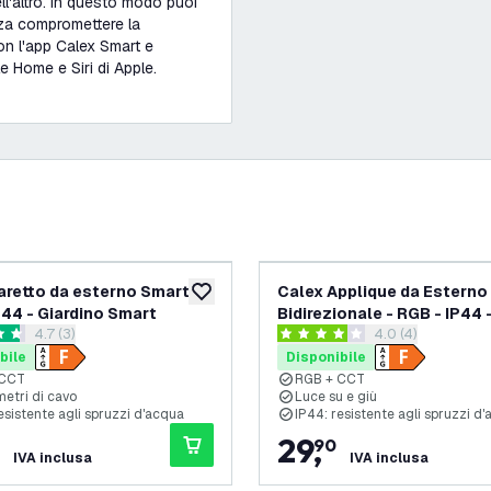
l'altro. In questo modo puoi
nza compromettere la
on l'app Calex Smart e
 Home e Siri di Apple.
aretto da esterno Smart -
Calex Applique da Esterno
ideri
aggiungi alla lista desideri
P44 - Giardino Smart
Bidirezionale - RGB - IP44 
apri il cassetto delle recensioni
4.7 (3)
apri il cassetto d
4.0 (4)
Giardino Smart
 di valutazione
4 stelle di valutazione
bile
Disponibile
 CCT
RGB + CCT
 metri di cavo
Luce su e giù
esistente agli spruzzi d'acqua
IP44: resistente agli spruzzi d
29
,
90
IVA inclusa
IVA inclusa