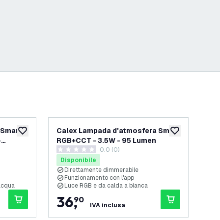
 Smart
Calex Lampada d'atmosfera Smart
Cal
aggiungi alla lista desideri
aggiungi alla lis
-
RGB+CCT - 3.5W - 95 Lumen
Sma
elle recensioni
0.0 (0)
Sm
0 stelle di valutazione
0 st
Disponibile
Di
Direttamente dimmerabile
Funzionamento con l'app
2
'acqua
Luce RGB e da calda a bianca
I
36
,
3
90
IVA inclusa