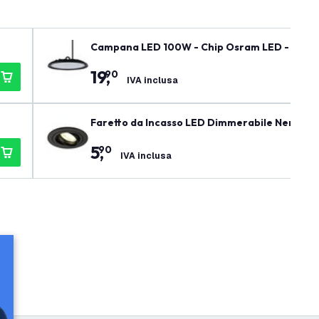
Campana LED 100W - Chip Osram LED - 90° - 1
19
,
90
IVA inclusa
Faretto da Incasso LED Dimmerabile Nero - T
5
,
90
IVA inclusa