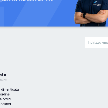
onto
count
dimenticata
'ordine
a ordini
desideri