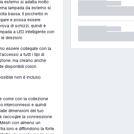
a esterno si adatta molto
erna lampada da esterno si
cita bassa. Il picchetto in
legare e possa essere
prova di schizzi, quindi è
ampada a LED intelligente con
le direzioni.
sono essere collegate con la
accesso a tutti i tipi di
inazione, ma creano anche
 disponibili colori.
ssibile non è incluso.
ile come con la collezione
no interconnessi e quindi
lle dimensioni del tuo
ink raccoglie la connessione
th Mesh con almeno un
 tra loro e diffondono la forte