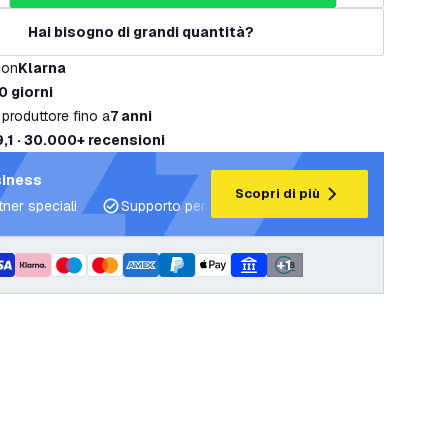
Hai bisogno di grandi quantità?
con
Klarna
0 giorni
 produttore fino a
7 anni
9,1 · 30.000+ recensioni
siness
Scopri di più
tner speciali
Supporto per progetti e piani di illuminazione
+
1