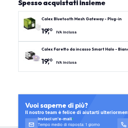
Spesso acquistati insieme
Calex Bluetooth Mesh Gateway - Plug-in
19
,
90
IVA inclusa
Calex Faretto da incasso Smart Halo - Bi
19
,
90
IVA inclusa
Vuoi saperne di più?
Il nostro team è felice di aiutarti ulteriormen
Inviaci un’e-mail
Tempo medio di risposta: 1 giorno