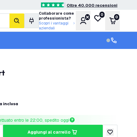
Oltre 40.000 recensioni
4.6 stelle di valutazione
Collaborare come
0
Lista desideri
0
professionista?
Account
Carrello
cerca
Scopri i vantaggi
aziendali
Servizio clien
Assistenza cl
rt
a inclusa
ettuato entro le 22:00, spedito oggi
aggiungi al carrello
tità
umenta quantità
aggiungi alla lis