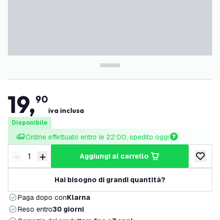
19
,
90
iva inclusa
Disponibile
Ordine effettuato entro le 22:00, spedito oggi
-
+
aggiungi al carrello
Riduci quantità
Aumenta quantità
aggiungi 
Hai bisogno di grandi quantità?
Paga dopo con
Klarna
Reso entro
30 giorni