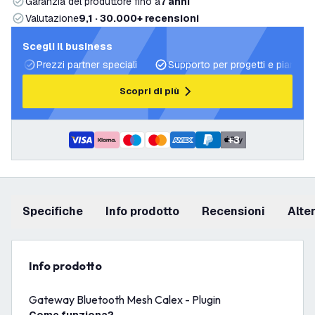
Garanzia del produttore fino a
7 anni
Valutazione
9,1 · 30.000+ recensioni
Scegli il business
Prezzi partner speciali
Supporto per progetti e piani di 
Scopri di più
+
3
Specifiche
info prodotto
recensioni
Alt
info prodotto
Gateway Bluetooth Mesh Calex - Plugin