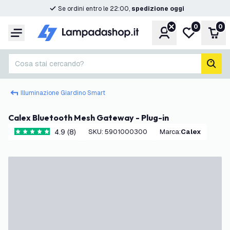
Se ordini entro le 22:00,
spedizione oggi
0
0
Account
Lista desider
Carr
Menu
Cosa stai cercando?
cerc
Illuminazione Giardino Smart
Calex Bluetooth Mesh Gateway - Plug-in
4.9 (8)
SKU
:
5901000300
Marca
:
Calex
4.9 stelle di valutazione