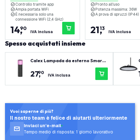
Controllo tramite app
Pronto all'uso
Ampia portata WiFi
Potenza massima: 36W
È necessaria solo una
A prova di spruzzi (IP44)
connessione WiFi (2,4 GHz)
14
,
21
,
90
13
IVA inclusa
IVA inclusa
Spesso acquistati insieme
Calex Lampada da esterno Smart
da terra - RGB - IP44 - Lampadine
27
,
90
Smart
IVA inclusa
Vuoi saperne di più?
Il nostro team è felice di aiutarti ulteriormente
Inviaci un’e-mail
Tempo medio di risposta: 1 giorno lavorativo