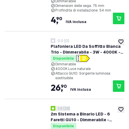
Dimmerabile
Dimensioni delle sega: 75 mm
Profindità di installazione: 54 mm
4
,
90
IVA inclusa
0.0
[
0
]
0 stelle di valutazione
aggiung
Plafoniera LED Da Soffitto Bianca
Trio - Dimmerabile - 3W - 4000K -
Orientabili
Disponibile
Dimmerabile
4000K Luce naturale
Attacco GU10: Sorgente luminosa
sostituibile
26
,
90
IVA inclusa
apri il cassetto delle recensioni
3.9
[
26
]
3.9 stelle di valutazione
aggiung
2m Sistema a Binario LED - 6
Faretti GU10 - Dimmerabile -
Binario Monofase - Nero
Disponibile