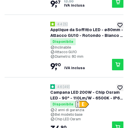
9
,
67
12,90
IVA inclusa
apri il cassetto delle recensioni
4.4
[
5
]
4.4 stelle di valutazione
aggiung
Applique da Soffitto LED - ø80mm -
Attacco GU10 - Rotondo - Bianco -
Inclinabile
Disponibile
Inclinabile
Attacco GU10
Diametro: 80 mm
9
,
90
IVA inclusa
apri il cassetto delle recensioni
4.6
[
49
]
4.6 stelle di valutazione
aggiung
Campana LED 200W - Chip Osram
LED - 90° - 110Lm/W - 6500K - IP65
- 2 anni di garanzia
Disponibile
2 anni di garanzia
Bel modello base
Chip LED Osram
90