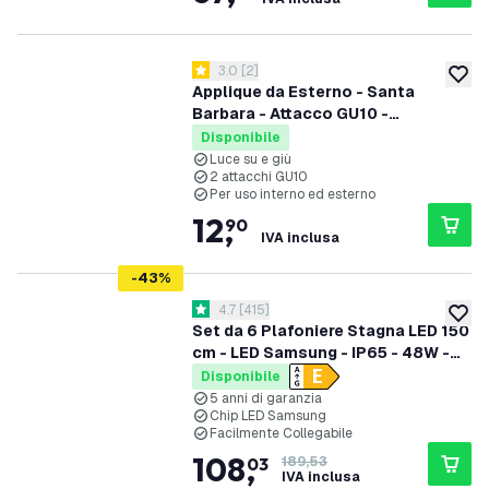
apri il cassetto delle recensioni
3.0
[
2
]
3 stelle di valutazione
aggiung
Applique da Esterno - Santa
Barbara - Attacco GU10 -
Bidirezionale - Ruggine - Adatta per
Disponibile
Interni ed Esterni
Luce su e giù
2 attacchi GU10
Per uso interno ed esterno
12
,
90
IVA inclusa
-
43
%
apri il cassetto delle recensioni
4.7
[
415
]
4.7 stelle di valutazione
aggiung
Set da 6 Plafoniere Stagna LED 150
cm - LED Samsung - IP65 - 48W -
130 lm/W - 6500K - Collegabili -
Disponibile
garanzia 5 anni
5 anni di garanzia
Chip LED Samsung
Facilmente Collegabile
108
,
03
189,53
IVA inclusa