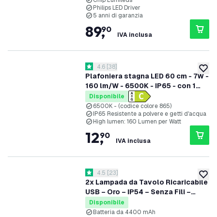
Chip Lumileds
Philips LED Driver
5 anni di garanzia
89
,
90
IVA inclusa
apri il cassetto delle recensioni
4.6
[
38
]
4.6 stelle di valutazione
aggiung
Plafoniera stagna LED 60 cm - 7W -
160 lm/W - 6500K - IP65 - con 1
tubo LED
Disponibile
6500K - (codice colore 865)
IP65 Resistente a polvere e getti d'acqua
High lumen: 160 Lumen per Watt
12
,
90
IVA inclusa
apri il cassetto delle recensioni
4.5
[
23
]
4.5 stelle di valutazione
aggiung
2x Lampada da Tavolo Ricaricabile
USB – Oro – IP54 – Senza Fili –
Dimmerabile – CCT – 4400 mAh
Disponibile
Batteria - Nyra
Batteria da 4400 mAh