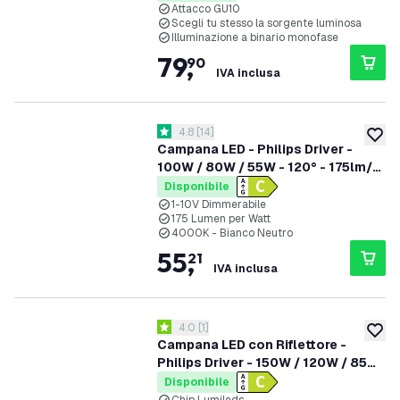
Attacco GU10
Scegli tu stesso la sorgente luminosa
Illuminazione a binario monofase
79
,
90
IVA inclusa
apri il cassetto delle recensioni
4.8
[
14
]
4.8 stelle di valutazione
aggiung
Campana LED - Philips Driver -
100W / 80W / 55W - 120° - 175lm/W
- 4000K - IP65 - Dimmerabile - 5
Disponibile
anni di garanzia
1-10V Dimmerabile
175 Lumen per Watt
4000K - Bianco Neutro
55
,
21
IVA inclusa
apri il cassetto delle recensioni
4.0
[
1
]
4 stelle di valutazione
aggiung
Campana LED con Riflettore -
Philips Driver - 150W / 120W / 85W
- 90° - 175lm/W - 4000K - IP65 -
Disponibile
Dimmerabile - 5 anni di garanzia