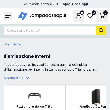
Se ordini entro le 22:00,
spedizione oggi
0
0
Account
Lista desider
Carr
Menu
Cosa stai cercando?
cerc
Indietro
Illuminazione Interni
In questa pagina, troverai la nostra gamma completa
d’illuminazione per interni. In Lampadashop offriamo varie
soluzioni per trasformare e arricchire i tuoi interni. Che tu stia
Mostra di più
cercando una plafonier
Plafoniere da soffitto
Applique Da Pare