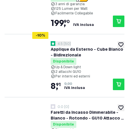
garanzia 3 anni
3 anni di garanzia
125 Lumen per Watt
Facilmente Collegabile
199
,
90
IVA inclusa
-
10
%
apri il cassetto delle recensioni
4.5
[
50
]
4.5 stelle di valutazione
aggiung
Applique da Esterno - Cube Bianco
- Bidirezionale
Disponibile
Up & Down light
2 attacchi GU10
Per interni ed esterni
8
,
91
9,90
IVA inclusa
0.0
[
0
]
0 stelle di valutazione
aggiung
Faretti da Incasso Dimmerabile -
Bianco - Rotondo - GU10 Attacco -
ø81mm
Disponibile