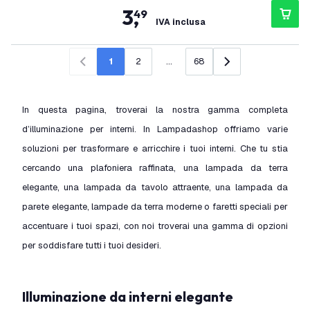
3
,
49
IVA inclusa
1
2
...
68
Precedente
Successivo
In questa pagina, troverai la nostra gamma completa
d’illuminazione per interni. In Lampadashop offriamo varie
soluzioni per trasformare e arricchire i tuoi interni. Che tu stia
cercando una plafoniera raffinata, una lampada da terra
elegante, una lampada da tavolo attraente, una lampada da
parete elegante, lampade da terra moderne o faretti speciali per
accentuare i tuoi spazi, con noi troverai una gamma di opzioni
per soddisfare tutti i tuoi desideri.
Illuminazione da interni elegante