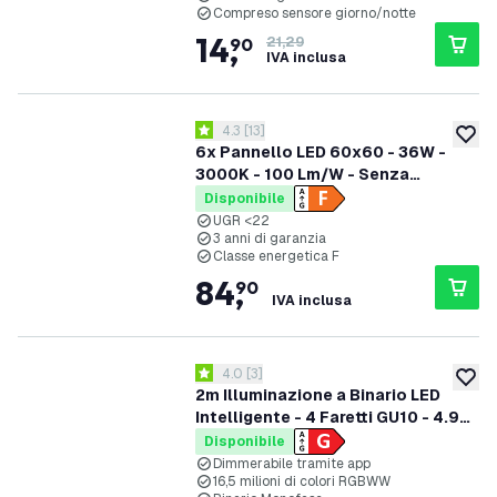
Compreso sensore giorno/notte
14
,
90
21,29
IVA inclusa
apri il cassetto delle recensioni
4.3
[
13
]
4.3 stelle di valutazione
aggiung
6x Pannello LED 60x60 - 36W -
3000K - 100 Lm/W - Senza
sfarfallio - UGR <22 - 3 anni di
Disponibile
garanzia
UGR <22
3 anni di garanzia
Classe energetica F
84
,
90
IVA inclusa
apri il cassetto delle recensioni
4.0
[
3
]
4 stelle di valutazione
aggiung
2m Illuminazione a Binario LED
Intelligente - 4 Faretti GU10 - 4.9W
- RGB+CCT - Dimmerabile - Binario
Disponibile
Monofase - Nero
Dimmerabile tramite app
16,5 milioni di colori RGBWW