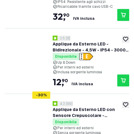
IP54: Resistente agli schizzi
Ricaricabile tramite cavo USB-C
32
,
90
IVA inclusa
apri il cassetto delle recensioni
3.5
[
8
]
3.5 stelle di valutazione
aggiung
Applique da Esterno LED -
Bidirezionale - 4,5W - IP54 - 3000K
- Nero - Attacco G9
Disponibile
Up & Down
Per interni ed esterni
Inclusa sorgente luminosa
12
,
90
IVA inclusa
-
30
%
apri il cassetto delle recensioni
4.3
[
69
]
4.3 stelle di valutazione
aggiung
Applique da Esterno LED con
Sensore Crepuscolare -
Bidirezionale - 2x Attacco GU10 -
Disponibile
IP44 - Nero
Per interni ed esterni
Senza sorgente luminosa