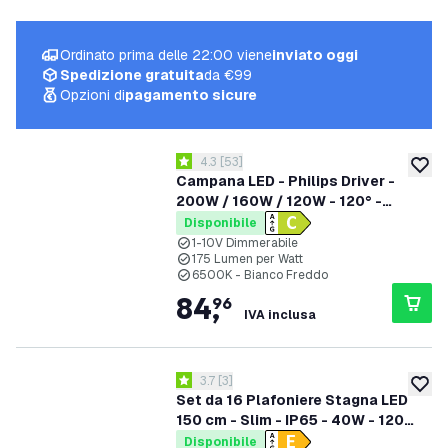
Ordinato prima delle 22:00 viene
inviato oggi
Spedizione gratuita
da €99
Opzioni di
pagamento sicure
apri il cassetto delle recensioni
4.3
[
53
]
4.3 stelle di valutazione
aggiung
Campana LED - Philips Driver -
200W / 160W / 120W - 120° -
175lm/W - 6500K - IP65 -
Disponibile
Dimmerabile - 5 anni di garanzia
1-10V Dimmerabile
175 Lumen per Watt
6500K - Bianco Freddo
84
,
96
IVA inclusa
apri il cassetto delle recensioni
3.7
[
3
]
3.7 stelle di valutazione
aggiung
Set da 16 Plafoniere Stagna LED
150 cm - Slim - IP65 - 40W - 120
lm/W - 4000K - Collegabile -
Disponibile