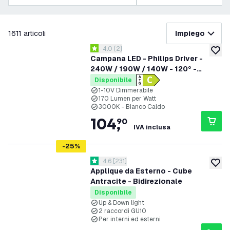
filtra
1611
articoli
Impiego
apri il cassetto delle recensioni
4.0
[
2
]
4 stelle di valutazione
aggiung
Campana LED - Philips Driver -
240W / 190W / 140W - 120° -
170lm/W - 3000K - IP65 -
Disponibile
Dimmerabile - 5 anni di garanzia
1-10V Dimmerabile
170 Lumen per Watt
3000K - Bianco Caldo
104
,
90
IVA inclusa
-
25
%
apri il cassetto delle recensioni
4.6
[
231
]
4.6 stelle di valutazione
aggiung
Applique da Esterno - Cube
Antracite - Bidirezionale
Disponibile
Up & Down light
2 raccordi GU10
Per interni ed esterni