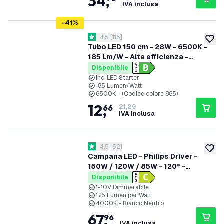
34
,
IVA inclusa
-
41
%
apri il cassetto delle recensioni
4.5
[
115
]
4.5 stelle di valutazione
aggiung
Tubo LED 150 cm - 28W - 6500K -
185 Lm/W - Alta efficienza -
Etichetta energetica B
Disponibile
Inc. LED Starter
185 Lumen/Watt
6500K - (Codice colore 865)
12
,
66
21,29
IVA inclusa
apri il cassetto delle recensioni
4.5
[
52
]
4.5 stelle di valutazione
aggiung
Campana LED - Philips Driver -
150W / 120W / 85W - 120° -
175lm/W - 4000K - IP65 -
Disponibile
Dimmerabile - 5 anni di garanzia
1-10V Dimmerabile
175 Lumen per Watt
4000K - Bianco Neutro
67
,
96
IVA inclusa