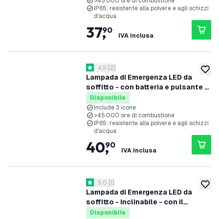
>45.000 ore di combustione
IP65: resistente alla polvere e agli schizzi
d'acqua
37
,
90
IVA inclusa
apri il cassetto delle recensioni
4.5
[
2
]
4.5 stelle di valutazione
aggiung
Lampada di Emergenza LED da
soffitto - con batteria e pulsante di
prova - IP65 - 6.5W
Disponibile
Include 3 icone
>45.000 ore di combustione
IP65: resistente alla polvere e agli schizzi
d'acqua
40
,
90
IVA inclusa
apri il cassetto delle recensioni
5.0
[
1
]
5 stelle di valutazione
aggiung
Lampada di Emergenza LED da
soffitto - Inclinabile - con il
pulsante di prova IP20 – 2W
Disponibile