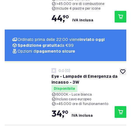
>45.000 ore di combustione
Include 4 piastre per icone
44
,
90
IVA inclusa
Ordinato prima delle 22:00 viene
inviato oggi
Spedizione gratuita
da €99
Opzioni di
pagamento sicure
0.0
[
0
]
0 stelle di valutazione
aggiung
Eye - Lampade di Emergenza da
incasso - 3W
Disponibile
6000K - Luce bianca
Incluso cavo europeo
>45.000 ore di funzionamento
34
,
90
IVA inclusa