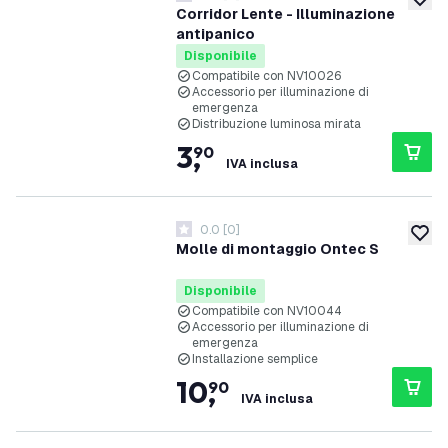
0 stelle di valutazione
aggiung
Corridor Lente - Illuminazione
antipanico
Disponibile
Compatibile con NV10026
Accessorio per illuminazione di
emergenza
Distribuzione luminosa mirata
3
,
90
IVA inclusa
0.0
[
0
]
0 stelle di valutazione
aggiung
Molle di montaggio Ontec S
Disponibile
Compatibile con NV10044
Accessorio per illuminazione di
emergenza
Installazione semplice
10
,
90
IVA inclusa