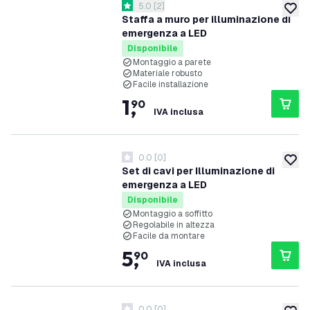
apri il cassetto delle recensioni
5.0
[
2
]
5 stelle di valutazione
aggiung
Staffa a muro per illuminazione di
emergenza a LED
Disponibile
Montaggio a parete
Materiale robusto
Facile installazione
1
,
90
IVA inclusa
0.0
[
0
]
0 stelle di valutazione
aggiung
Set di cavi per Illuminazione di
emergenza a LED
Disponibile
Montaggio a soffitto
Regolabile in altezza
Facile da montare
5
,
90
IVA inclusa
0.0
[
0
]