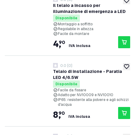
0 stelle di valutazione
aggiung
Il telaio a incasso per
illuminazione di emergenza a LED
Disponibile
Montaggio a soffitto
Regolabile in altezza
Facile da montare
4
,
90
IVA inclusa
0.0
[
0
]
0 stelle di valutazione
aggiung
Telaio di installazione - Paratia
LED 4/6.5W
Disponibile
Facile da fissare
Adatto per NV10009 e NV10010
IP65: resistente alla polvere e agli schizzi
d'acqua
8
,
90
IVA inclusa