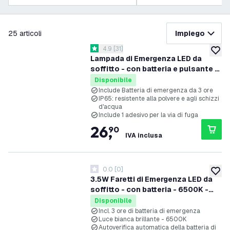
filtra
25
articoli
Impiego
apri il cassetto delle recensioni
4.9
[
31
]
4.9 stelle di valutazione
aggiung
Lampada di Emergenza LED da
soffitto - con batteria e pulsante di
prova - IP65 - 3.5W
Disponibile
Include Batteria di emergenza da 3 ore
IP65: resistente alla polvere e agli schizzi
d'acqua
Include 1 adesivo per la via di fuga
26
,
90
IVA inclusa
0.0
[
0
]
0 stelle di valutazione
aggiung
3.5W Faretti di Emergenza LED da
soffitto - con batteria - 6500K -
Montaggio a soffitto/Montaggio a
Disponibile
parete
Incl. 3 ore di batteria di emergenza
Luce bianca brillante - 6500K
Autoverifica automatica della batteria di