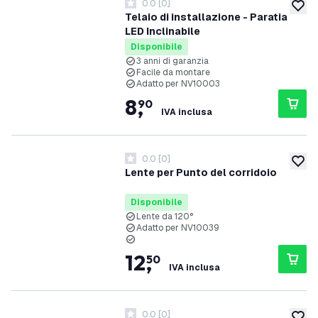
0.0
[
0
]
0 stelle di valutazione
aggiung
Telaio di installazione - Paratia
LED Inclinabile
Disponibile
3 anni di garanzia
Facile da montare
Adatto per NV10003
8
,
90
IVA inclusa
0.0
[
0
]
0 stelle di valutazione
aggiung
Lente per Punto del corridoio
Disponibile
Lente da 120°
Adatto per NV10039
12
,
50
IVA inclusa
0.0
[
0
]