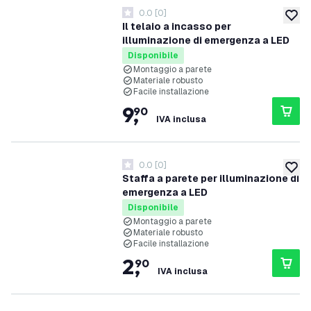
0.0
[
0
]
0 stelle di valutazione
aggiung
Il telaio a incasso per
illuminazione di emergenza a LED
Disponibile
Montaggio a parete
Materiale robusto
Facile installazione
9
,
90
IVA inclusa
0.0
[
0
]
0 stelle di valutazione
aggiung
Staffa a parete per illuminazione di
emergenza a LED
Disponibile
Montaggio a parete
Materiale robusto
Facile installazione
2
,
90
IVA inclusa