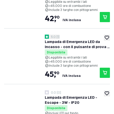
Leggibile su entrambi i lati
>45.000 ore di combustione
Include 3 targhe con pittogrammi
42
,
90
IVA inclusa
apri il cassetto delle recensioni
5.0
[
1
]
5 stelle di valutazione
aggiung
Lampada di Emergenza LED da
incasso - con il pulsante di prova -
IP20 – 2W
Disponibile
Leggibile su entrambi i lati
>45.000 ore di combustione
Include 3 targhe con pittogrammi
45
,
90
IVA inclusa
0.0
[
0
]
0 stelle di valutazione
aggiung
Lampada di Emergenza LED -
Escape - 3W - IP20
Disponibile
Inclusi LED sul fondo