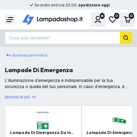
Se ordini entro le 22:00,
spedizione oggi
0
0
Account
Lista desider
Carr
Menu
Cosa stai cercando?
cerc
Illuminazione Interni
Lampade Di Emergenza
L’illuminazione d’emergenza è indispensabile per la tua
sicurezza o quella del tuo personale. In caso d’emergenza, è
importante lasciare un edificio il più rapidamente possibile e in
Mostra di più
tutta sicurezza.
Lampade Di Emergenza Da Incasso