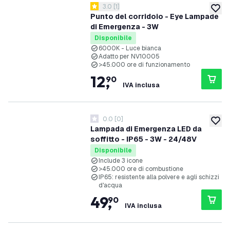
apri il cassetto delle recensioni
3.0
[
1
]
3 stelle di valutazione
aggiung
Punto del corridoio - Eye Lampade
di Emergenza - 3W
Disponibile
6000K - Luce bianca
Adatto per NV10005
>45.000 ore di funzionamento
12
,
90
IVA inclusa
0.0
[
0
]
0 stelle di valutazione
aggiung
Lampada di Emergenza LED da
soffitto - IP65 - 3W - 24/48V
Disponibile
Include 3 icone
>45.000 ore di combustione
IP65: resistente alla polvere e agli schizzi
d'acqua
49
,
90
IVA inclusa