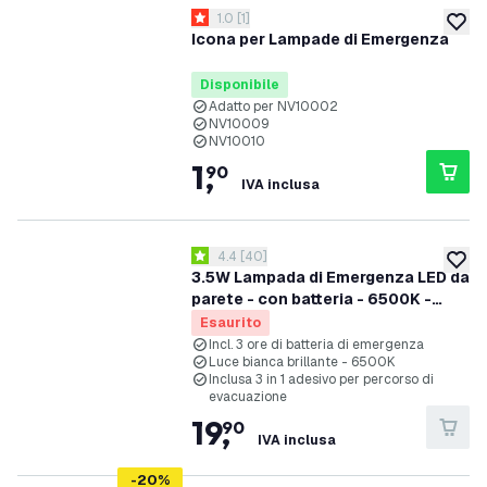
apri il cassetto delle recensioni
1.0
[
1
]
1 stelle di valutazione
aggiung
Icona per Lampade di Emergenza
Disponibile
Adatto per NV10002
NV10009
NV10010
1
,
90
IVA inclusa
apri il cassetto delle recensioni
4.4
[
40
]
4.4 stelle di valutazione
aggiung
3.5W Lampada di Emergenza LED da
parete - con batteria - 6500K -
Montaggio a parete
Esaurito
Incl. 3 ore di batteria di emergenza
Luce bianca brillante - 6500K
Inclusa 3 in 1 adesivo per percorso di
evacuazione
19
,
90
IVA inclusa
-
20
%