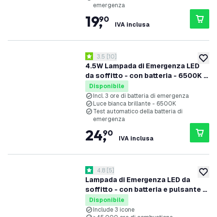
emergenza
19
,
90
IVA inclusa
apri il cassetto delle recensioni
3.5
[
10
]
3.5 stelle di valutazione
aggiung
4.5W Lampada di Emergenza LED
da soffitto - con batteria - 6500K -
Montaggio a soffitto
Disponibile
Incl. 3 ore di batteria di emergenza
Luce bianca brillante - 6500K
Test automatico della batteria di
emergenza
24
,
90
IVA inclusa
apri il cassetto delle recensioni
4.8
[
5
]
4.8 stelle di valutazione
aggiung
Lampada di Emergenza LED da
soffitto - con batteria e pulsante di
prova - IP65 - 4W
Disponibile
Include 3 icone