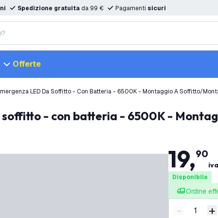
ni
Spedizione gratuita
da 99 €
Pagamenti
sicuri
Offerte
 Emergenza LED Da Soffitto - Con Batteria - 6500K - Montaggio A Soffitto/Mon
 soffitto - con batteria - 6500K - Monta
19
,
90
iva
Disponibile
Ordine eff
-
+
Riduci quan
A