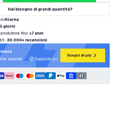
Hai bisogno di grandi quantità?
con
Klarna
0 giorni
 produttore fino a
7 anni
9,1 · 30.000+ recensioni
siness
Scopri di più
tner speciali
Supporto per progetti e piani di illuminazione
+
1