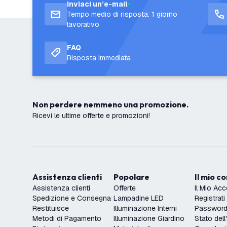
Inviaci un’e-mail
Tempo medio di risposta: 1 giorno
lavorativo
FAQ
Risposta immediata
Non perdere nemmeno una promozione.
Ricevi le ultime offerte e promozioni!
Assistenza clienti
Popolare
Il mio c
Assistenza clienti
Offerte
Il Mio Ac
Spedizione e Consegna
Lampadine LED
Registrati
Restituisce
Illuminazione Interni
Password 
Metodi di Pagamento
Illuminazione Giardino
Stato dell