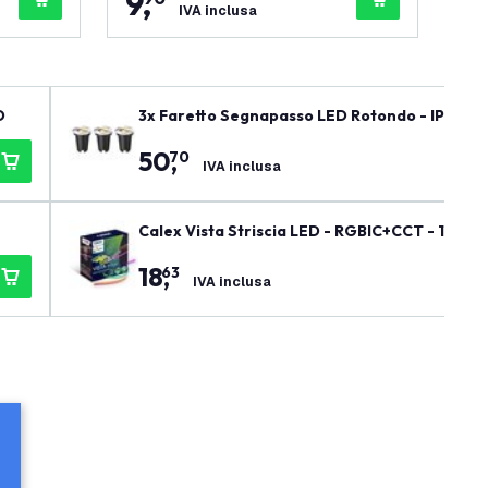
9
,
5
IVA inclusa
D
3x Faretto Segnapasso LED Rotondo - IP67 - GU
50
,
70
IVA inclusa
Calex Vista Striscia LED - RGBIC+CCT - 12W -
18
,
63
IVA inclusa