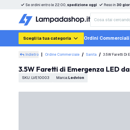
Se ordini entro le 22:00,
spedizione oggi
Reso in
30 gior
Ordini Commerciali
Scegli la tua categoria
Indietro
Ordine Commerciale
Sanita
3.5W Faretti Di
3.5W Faretti di Emergenza LED da
SKU
:
LVE10003
Marca
:
Ledvion