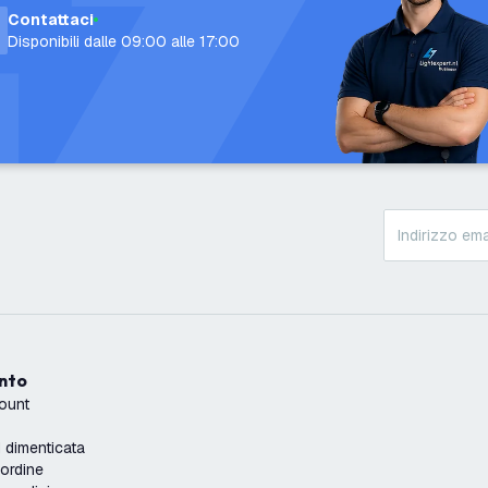
Contattaci
Disponibili dalle 09:00 alle 17:00
onto
count
dimenticata
'ordine