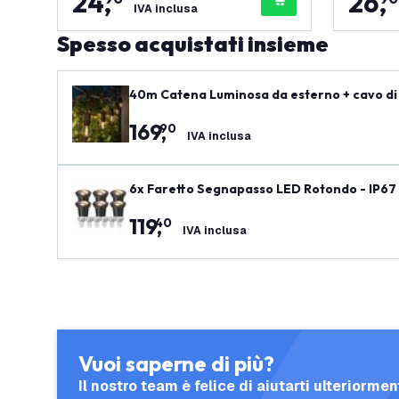
24
,
26
,
IVA inclusa
Spesso acquistati insieme
40m Catena Luminosa da esterno + cavo di 
169
,
90
IVA inclusa
6x Faretto Segnapasso LED Rotondo - IP67 
119
,
40
IVA inclusa
Vuoi saperne di più?
Il nostro team è felice di aiutarti ulteriormen