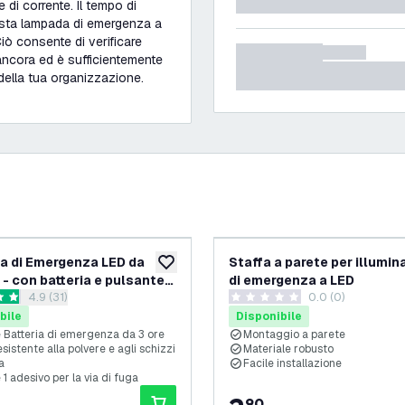
 di corrente. Il tempo di
uesta lampada di emergenza a
iò consente di verificare
ancora ed è sufficientemente
 della tua organizzazione.
 di Emergenza LED da
Staffa a parete per illumi
ideri
aggiungi alla lista desideri
 - con batteria e pulsante
di emergenza a LED
apri il cassetto delle recensioni
4.9 (31)
0.0 (0)
 - IP65 - 3.5W
 di valutazione
0 stelle di valutazione
bile
Disponibile
e Batteria di emergenza da 3 ore
Montaggio a parete
esistente alla polvere e agli schizzi
Materiale robusto
a
Facile installazione
 1 adesivo per la via di fuga
90