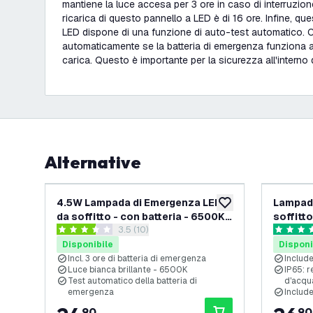
mantiene la luce accesa per 3 ore in caso di interruzione
ricarica di questo pannello a LED è di 16 ore. Infine, q
LED dispone di una funzione di auto-test automatico. C
automaticamente se la batteria di emergenza funziona 
carica. Questo è importante per la sicurezza all'interno
Alternative
4.5W Lampada di Emergenza LED
Lampada
aggiungi alla lista des
da soffitto - con batteria - 6500K -
soffitto
apri il cassetto delle recensioni
3.5 (10)
Montaggio a soffitto
di prova
3.5 stelle di valutazione
4.9 stelle
Disponibile
Disponi
Incl. 3 ore di batteria di emergenza
Includ
Luce bianca brillante - 6500K
IP65: r
Test automatico della batteria di
d'acqu
emergenza
Include
90
90