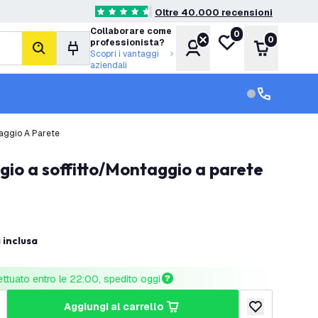
Oltre 40.000 recensioni
4.6 stelle di valutazione
Collaborare come
0
Lista desideri
0
professionista?
Account
Carrello
cerca
Scopri i vantaggi
aziendali
Servizio clien
Assistenza cl
taggio A Parete
ggio a soffitto/Montaggio a parete
 inclusa
ettuato entro le 22:00, spedito oggi
aggiungi al carrello
tità
umenta quantità
aggiungi alla lis