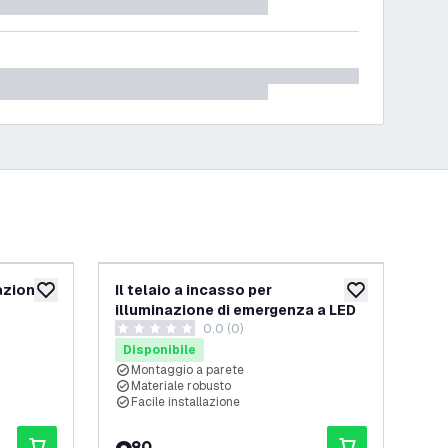
nazione
Il telaio a incasso per
Set
aggiungi alla lista desideri
aggiungi alla lis
illuminazione di emergenza a LED
em
0.0 (0)
0 stelle di valutazione
0 st
Disponibile
Di
Montaggio a parete
M
Materiale robusto
R
Facile installazione
F
90