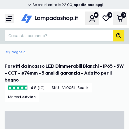
Se ordini entro le 22:00,
spedizione oggi
0
0
Account
Lista desider
Carr
Menu
Cosa stai cercando?
cerc
Negozio
Faretti da Incasso LED Dimmerabili Bianchi - IP65 - 5W
- CCT - ø74mm - 5 anni di garanzia - Adatto per il
bagno
4.8 (10)
SKU
:
LV10051_3pack
4.8 stelle di valutazione
Marca
:
Ledvion