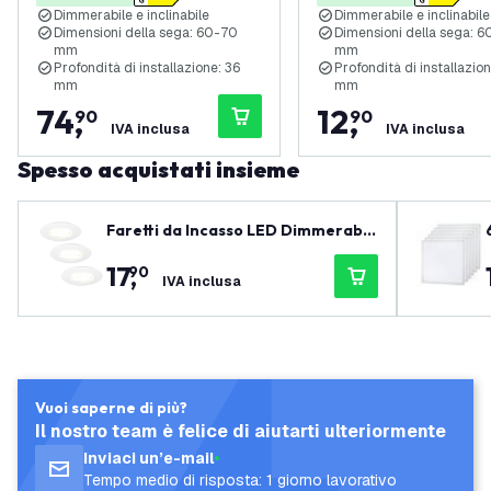
Dimmerabile e inclinabile
Dimmerabile e inclinabile
bagno
bagno
Dimensioni della sega: 60-70
Dimensioni della sega: 
mm
mm
Profondità di installazione: 36
Profondità di installazion
mm
mm
74
,
12
,
90
90
IVA inclusa
IVA inclusa
Spesso acquistati insieme
Faretti da Incasso LED Dimmerabili
Bianchi - IP65 - 5W - 2700K - 5 anni
17
,
90
di garanzia - Adatto per il bagno
IVA inclusa
Vuoi saperne di più?
Il nostro team è felice di aiutarti ulteriormente
Inviaci un’e-mail
Tempo medio di risposta: 1 giorno lavorativo