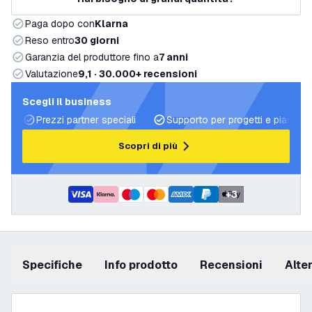
Paga dopo con
Klarna
Reso entro
30 giorni
Garanzia del produttore fino a
7 anni
Valutazione
9,1 · 30.000+ recensioni
Scegli il business
Prezzi partner speciali
Supporto per progetti e piani di 
Scopri di più
+
3
Specifiche
info prodotto
recensioni
Alt