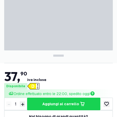
37
,
90
iva inclusa
Disponibile
Ordine effettuato entro le 22:00, spedito oggi
-
+
aggiungi al carrello
Riduci quantità
Aumenta quantità
aggiungi 
Hai bisogno di grandi quantità?