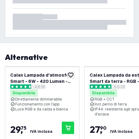
Alternative
Calex Lampada d'atmosfera
Calex Lampada da es
aggiungi alla lista desideri
Smart - 6W - 420 Lumen -
Smart da terra - RGB 
apri il cassetto delle recensioni
4.8 (9)
apri il casset
5.0 (3)
RGB+CCT - Dimmerabile
- Lampadine Smart
4.8 stelle di valutazione
5 stelle di valutazione
Disponibile
Disponibile
tramite app
Direttamente dimmerabile
RGB + CCT
Funzionamento con l'app
Incl. perno di terra
Luce RGB e da calda a bianca
IP44: resistente agli spr
d'acqua
29
,
27
,
75
90
IVA inclusa
IVA inclusa