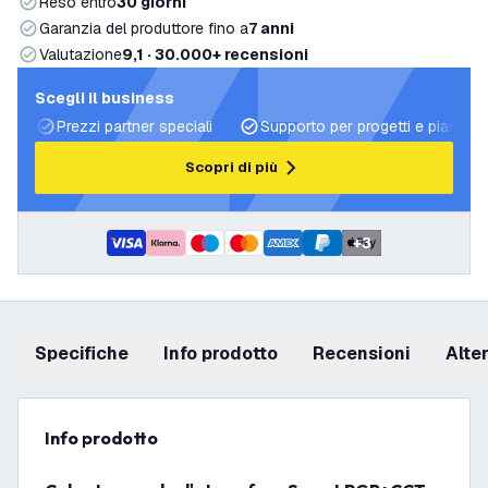
Reso entro
30 giorni
Garanzia del produttore fino a
7 anni
Valutazione
9,1 · 30.000+ recensioni
Scegli il business
Prezzi partner speciali
Supporto per progetti e piani di 
Scopri di più
+
3
Specifiche
info prodotto
recensioni
Alt
info prodotto