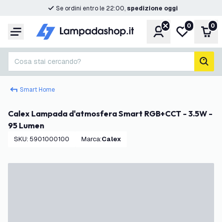
Se ordini entro le 22:00,
spedizione oggi
0
0
Account
Lista desider
Carr
Menu
Cosa stai cercando?
cerc
Smart Home
Calex Lampada d'atmosfera Smart RGB+CCT - 3.5W -
95 Lumen
SKU
:
5901000100
Marca
:
Calex