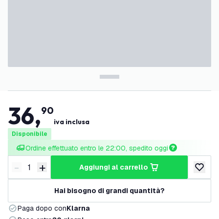
36
,
90
iva inclusa
Disponibile
Ordine effettuato entro le 22:00, spedito oggi
-
+
aggiungi al carrello
Riduci quantità
Aumenta quantità
aggiungi 
Hai bisogno di grandi quantità?
Paga dopo con
Klarna