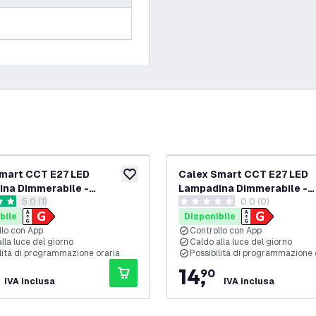
mart CCT E27 LED
Calex Smart CCT E27 LED
ideri
aggiungi alla lista desideri
na Dimmerabile -
Lampadina Dimmerabile -
apri il cassetto delle recensioni
5.0 (1)
0.0 (0)
th Mesh - 7W
Bluetooth Mesh - 7W
i valutazione
0 stelle di valutazione
bile
Disponibile
llo con App
Controllo con App
lla luce del giorno
Caldo alla luce del giorno
ilità di programmazione oraria
Possibilità di programmazione 
14
,
90
IVA inclusa
IVA inclusa