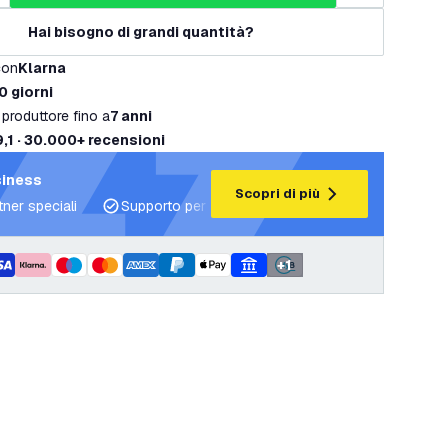
Hai bisogno di grandi quantità?
con
Klarna
0 giorni
 produttore fino a
7 anni
9,1 · 30.000+ recensioni
siness
Scopri di più
tner speciali
Supporto per progetti e piani di illuminazione
+
1