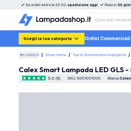
Se ordini entro le 22:00,
spedizione oggi
Reso in
30 gior
Ordini Commerciali
Scegli la tua categoria
Indietro
Smart Home
Top 10 Illuminazione Intelligente
Calex Smart Lampada LED GLS - 
5.0 (5)
SKU
:
5001001000
Marca
:
Calex
5 stelle di valutazione