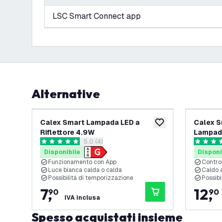
LSC Smart Connect app
Alternative
Calex Smart Lampada LED a
Calex S
aggiungi alla lista des
Riflettore 4.9W
Lampadi
apri il cassetto delle recensioni
5.0 (4)
Bluetoo
5 stelle di valutazione
5 stelle d
Disponibile
Disponi
Funzionamento con App
Contro
Luce bianca calda o calda
Caldo a
Possibilità di temporizzazione
Possib
7
,
12
,
90
90
IVA inclusa
Spesso acquistati insieme