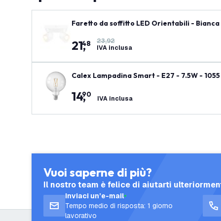
Faretto da soffitto LED Orientabili - Bianca
23,92
21
,
48
IVA inclusa
Calex Lampadina Smart - E27 - 7.5W - 10
14
,
90
IVA inclusa
Vuoi saperne di più?
Il nostro team è felice di aiutarti ulteriormen
Inviaci un’e-mail
Tempo medio di risposta: 1 giorno
lavorativo