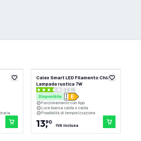
Calex Smart LED Filamento Chiaro
Ca
aggiungi alla lista desideri
aggiungi alla lis
Lampada rustica 7W
- 
apri il cassetto delle recensioni
3.5 (6)
3.5 stelle di valutazione
4.9 
Disponibile
Di
Funzionamento con App
1
Luce bianca calda o calda
C
oraria
Possibilità di temporizzazione
C
13
,
9
90
IVA inclusa