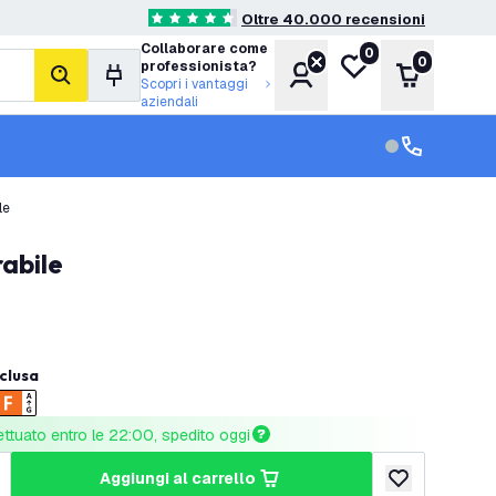
Oltre 40.000 recensioni
4.6 stelle di valutazione
Collaborare come
0
Lista desideri
0
professionista?
Account
Carrello
cerca
Scopri i vantaggi
aziendali
Servizio clien
Assistenza cl
le
abile
nclusa
ettuato entro le 22:00, spedito oggi
aggiungi al carrello
tità
umenta quantità
aggiungi alla lis