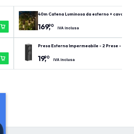
40m Catena Luminosa da esterno + cavo di col
169
,
90
IVA inclusa
Presa Esterna Impermeabile - 2 Prese - IP44 
19
,
90
IVA inclusa