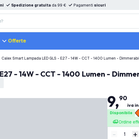
ni
Spedizione gratuita
da 99 €
Pagamenti
sicuri
Offerte
Calex Smart Lampada LED GLS - E27 - 14W - CCT - 1400 Lumen - Dimmerabi
E27 - 14W - CCT - 1400 Lumen - Dimmer
9
,
90
iva i
Disponibile
Ordine eff
-
+
Riduci quan
A