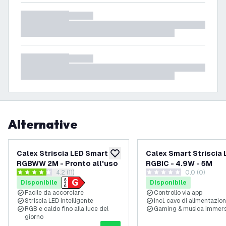
Alternative
Calex Striscia LED Smart
Calex Smart Striscia 
aggiungi alla lista desideri
RGBWW 2M - Pronto all'uso
RGBIC - 4.9W - 5M
apri il cassetto delle recensioni
4.2 (11)
0.0 (0)
4.2 stelle di valutazione
0 stelle di valutazione
Disponibile
Disponibile
Facile da accorciare
Controllo via app
Striscia LED intelligente
Incl. cavo di alimentazio
RGB e caldo fino alla luce del
Gaming & musica immers
giorno