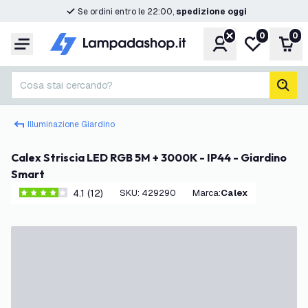
Se ordini entro le 22:00,
spedizione oggi
0
0
Account
Lista desider
Carr
Menu
Cosa stai cercando?
cerc
Illuminazione Giardino
Calex Striscia LED RGB 5M + 3000K - IP44 - Giardino
Smart
4.1 (12)
SKU
:
429290
Marca
:
Calex
4.1 stelle di valutazione