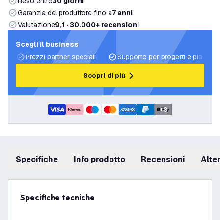
Reso entro
30 giorni
Garanzia del produttore fino a
7 anni
Valutazione
9,1 · 30.000+ recensioni
Scegli il business
Prezzi partner speciali
Supporto per progetti e piani di 
Scopri di più
+
3
Specifiche
info prodotto
recensioni
Alt
Specifiche tecniche