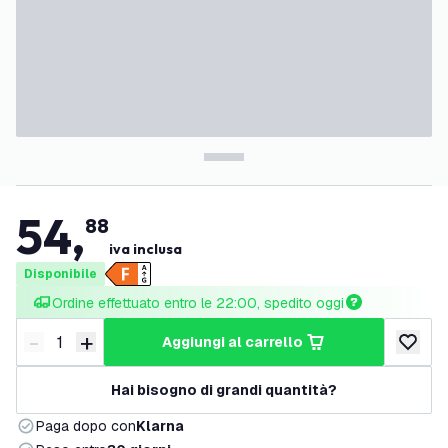
54
,
88
iva inclusa
Disponibile
Ordine effettuato entro le 22:00, spedito oggi
-
+
aggiungi al carrello
Riduci quantità
Aumenta quantità
aggiungi 
Hai bisogno di grandi quantità?
Paga dopo con
Klarna