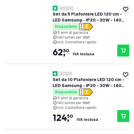
apri il cassetto delle recensioni
4.5
[
24
]
4.5 stelle di valutazione
aggiung
Set da 5 Plafoniere LED 120 cm -
LED Samsung - IP20 - 30W - 140
lm/W - 4000K - 5 anni di garanzia
Disponibile
5 anni di garanzia
140 lumen per Watt
incl. Connettore rapido
62
,
50
IVA inclusa
apri il cassetto delle recensioni
4.7
[
10
]
4.7 stelle di valutazione
aggiung
Set da 10 Plafoniere LED 120 cm -
LED Samsung - IP20 - 30W - 140
lm/W - 4000K - 5 anni di garanzia
Disponibile
5 anni di garanzia
140 lumen per Watt
incl. Connettore rapido
124
,
50
IVA inclusa