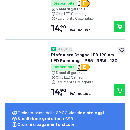
lm/W - 4000K - Collegabile -
Disponibile
garanzia 5 anni
5 anni di garanzia
Chip LED Samsung
Facilmente Collegabile
14
,
90
IVA inclusa
apri il cassetto delle recensioni
4.6
[
102
]
4.6 stelle di valutazione
aggiung
Plafoniera Stagna LED 120 cm -
LED Samsung - IP65 - 36W - 130
lm/W - 6500K - Collegabile -
Disponibile
garanzia 5 anni
5 anni di garanzia
Chip LED Samsung
Facilmente Collegabile
14
,
90
IVA inclusa
Ordinato prima delle 22:00 viene
inviato oggi
Spedizione gratuita
da €99
Opzioni di
pagamento sicure