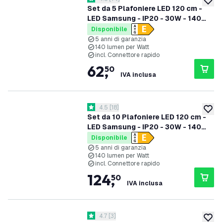
4.6 stelle di valutazione
aggiung
Set da 5 Plafoniere LED 120 cm -
LED Samsung - IP20 - 30W - 140
lm/W - 6500K - 5 anni di garanzia
Disponibile
5 anni di garanzia
140 lumen per Watt
incl. Connettore rapido
62
,
50
IVA inclusa
apri il cassetto delle recensioni
4.5
[
18
]
4.5 stelle di valutazione
aggiung
Set da 10 Plafoniere LED 120 cm -
LED Samsung - IP20 - 30W - 140
lm/W - 6500K - 5 anni di garanzia
Disponibile
5 anni di garanzia
140 lumen per Watt
incl. Connettore rapido
124
,
50
IVA inclusa
apri il cassetto delle recensioni
4.7
[
3
]
4.7 stelle di valutazione