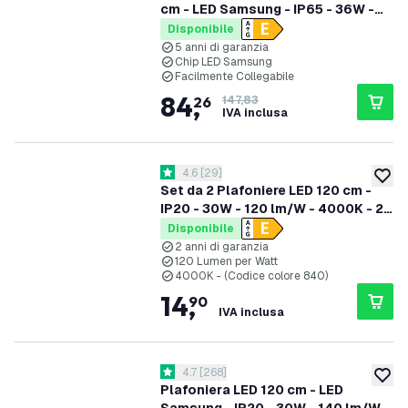
cm - LED Samsung - IP65 - 36W -
130 lm/W - 6500K - Collegabili -
Disponibile
garanzia 5 anni
5 anni di garanzia
Chip LED Samsung
Facilmente Collegabile
84
,
26
147,83
IVA inclusa
apri il cassetto delle recensioni
4.6
[
29
]
4.6 stelle di valutazione
aggiung
Set da 2 Plafoniere LED 120 cm -
IP20 - 30W - 120 lm/W - 4000K - 2
anni di garanzia
Disponibile
2 anni di garanzia
120 Lumen per Watt
4000K - (Codice colore 840)
14
,
90
IVA inclusa
apri il cassetto delle recensioni
4.7
[
268
]
4.7 stelle di valutazione
aggiung
Plafoniera LED 120 cm - LED