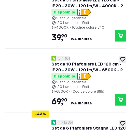
Set da 5 Plafoniere LED 120 cm -
IP20 - 30W - 120 lm/W - 4000K - 2
anni di garanzia
Disponibile
2 anni di garanzia
120 Lumen per Watt
4000K - (Codice colore 840)
39
,
90
IVA inclusa
apri il cassetto delle recensioni
3.7
[
10
]
3.7 stelle di valutazione
aggiung
Set da 10 Plafoniere LED 120 cm -
IP20 - 30W - 120 lm/W - 6500K - 2
anni di garanzia
Disponibile
2 anni di garanzia
120 Lumen per Watt
6500K - (Codice colore 865)
69
,
90
IVA inclusa
-
43
%
apri il cassetto delle recensioni
4.7
[
285
]
4.7 stelle di valutazione
aggiung
Set da 6 Plafoniere Stagna LED 120