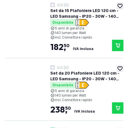
0.0
[
0
]
0 stelle di valutazione
aggiung
Set da 15 Plafoniere LED 120 cm -
LED Samsung - IP20 - 30W - 140
lm/W - 4000K - 5 anni di garanzia
Disponibile
5 anni di garanzia
140 lumen per Watt
incl. Connettore rapido
182
,
50
IVA inclusa
0.0
[
0
]
0 stelle di valutazione
aggiung
Set da 20 Plafoniere LED 120 cm -
LED Samsung - IP20 - 30W - 140
lm/W - 4000K - 5 anni di garanzia
Disponibile
5 anni di garanzia
140 lumen per Watt
incl. Connettore rapido
238
,
50
IVA inclusa