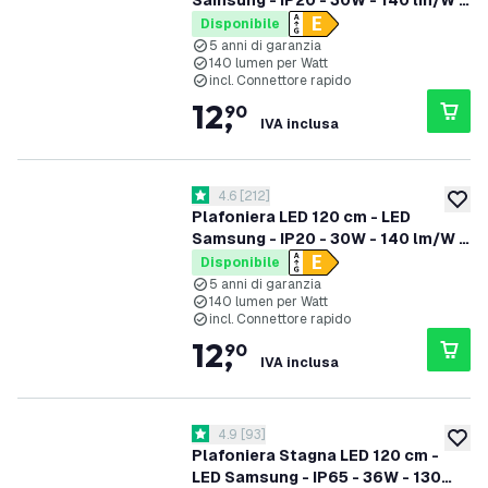
Samsung - IP20 - 30W - 140 lm/W -
6500K - 5 anni di garanzia
Disponibile
5 anni di garanzia
140 lumen per Watt
incl. Connettore rapido
12
,
90
IVA inclusa
apri il cassetto delle recensioni
4.6
[
212
]
4.6 stelle di valutazione
aggiung
Plafoniera LED 120 cm - LED
Samsung - IP20 - 30W - 140 lm/W -
4000K - 5 anni di garanzia
Disponibile
5 anni di garanzia
140 lumen per Watt
incl. Connettore rapido
12
,
90
IVA inclusa
apri il cassetto delle recensioni
4.9
[
93
]
4.9 stelle di valutazione
aggiung
Plafoniera Stagna LED 120 cm -
LED Samsung - IP65 - 36W - 130