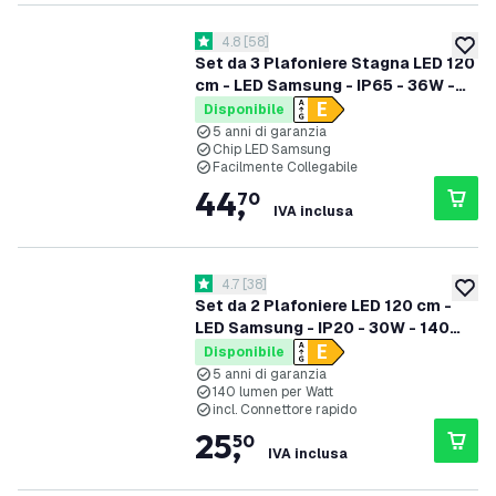
apri il cassetto delle recensioni
4.8
[
58
]
4.8 stelle di valutazione
aggiung
Set da 3 Plafoniere Stagna LED 120
cm - LED Samsung - IP65 - 36W -
130 lm/W - 6500K - Collegabili -
Disponibile
garanzia 5 anni
5 anni di garanzia
Chip LED Samsung
Facilmente Collegabile
44
,
70
IVA inclusa
apri il cassetto delle recensioni
4.7
[
38
]
4.7 stelle di valutazione
aggiung
Set da 2 Plafoniere LED 120 cm -
LED Samsung - IP20 - 30W - 140
lm/W - 4000K - 5 anni di garanzia
Disponibile
5 anni di garanzia
140 lumen per Watt
incl. Connettore rapido
25
,
50
IVA inclusa