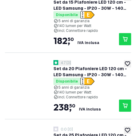
aggiung
Set da 15 Plafoniere LED 120 cm -
LED Samsung - IP20 - 30W - 140
lm/W - 6500K - 5 anni di garanzia
Disponibile
5 anni di garanzia
140 lumen per Watt
incl. Connettore rapido
182
,
50
IVA inclusa
apri il cassetto delle recensioni
4.7
[
3
]
4.7 stelle di valutazione
aggiung
Set da 20 Plafoniere LED 120 cm -
LED Samsung - IP20 - 30W - 140
lm/W - 6500K - 5 anni di garanzia
Disponibile
5 anni di garanzia
140 lumen per Watt
incl. Connettore rapido
238
,
50
IVA inclusa
0.0
[
0
]
0 stelle di valutazione
aggiung
Set da 25 Plafoniere LED 120 cm -