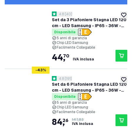
apri il cassetto delle recensioni
4.8
[
40
]
4.8 stelle di valutazione
aggiung
Set da 3 Plafoniere Stagna LED 120
cm - LED Samsung - IP65 - 36W -
130 lm/W - 4000K - Collegabili -
Disponibile
garanzia 5 anni
5 anni di garanzia
Chip LED Samsung
Facilmente Collegabile
44
,
70
IVA inclusa
-
43
%
apri il cassetto delle recensioni
4.8
[
191
]
4.8 stelle di valutazione
aggiung
Set da 6 Plafoniere Stagna LED 120
cm - LED Samsung - IP65 - 36W -
130 lm/W - 4000K - Collegabili -
Disponibile
garanzia 5 anni
5 anni di garanzia
Chip LED Samsung
Facilmente Collegabile
84
,
26
147,83
IVA inclusa