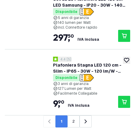
LED Samsung - IP20 - 30W - 140
lm/W - 6500K - 5 anni di garanzia
Disponibile
5 anni di garanzia
140 lumen per Watt
incl. Connettore rapido
297
,
50
IVA inclusa
apri il cassetto delle recensioni
4.4
[
5
]
4.4 stelle di valutazione
aggiung
Plafoniera Stagna LED 120 cm -
Slim - IP65 - 30W - 120 lm/W -
6500K - Collegabile - garanzia 3
Disponibile
anni
3 anni di garanzia
127 Lumen per Watt
Facilmente Collegabile
9
,
90
IVA inclusa
1
2
Precedente
Successivo