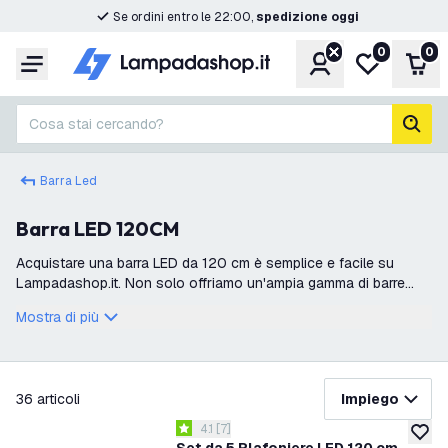
Se ordini entro le 22:00,
spedizione oggi
0
0
Account
Lista desider
Carr
Menu
Cosa stai cercando?
cerc
Barra Led
Barra LED 120CM
Acquistare una barra LED da 120 cm è semplice e facile su
Lampadashop.it. Non solo offriamo un'ampia gamma di barre
LED, ma tutto viene consegnato direttamente dal magazzino.
Mostra di più
Anche per questo motivo,
filtra
36
articoli
Impiego
apri il cassetto delle recensioni
4.1
[
7
]
4.1 stelle di valutazione
aggiung