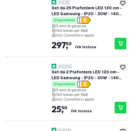
apri il cassetto delle recensioni
5.0
[
2
]
5 stelle di valutazione
aggiung
Set da 25 Plafoniere LED 120 cm -
LED Samsung - IP20 - 30W - 140
lm/W - 4000K - 5 anni di garanzia
Disponibile
5 anni di garanzia
140 lumen per Watt
incl. Connettore rapido
297
,
50
IVA inclusa
apri il cassetto delle recensioni
4.5
[
24
]
4.5 stelle di valutazione
aggiung
Set da 2 Plafoniere LED 120 cm -
LED Samsung - IP20 - 30W - 140
lm/W - 6500K - 5 anni di garanzia
Disponibile
5 anni di garanzia
140 lumen per Watt
incl. Connettore rapido
25
,
50
IVA inclusa
apri il cassetto delle recensioni
4.6
[
74
]