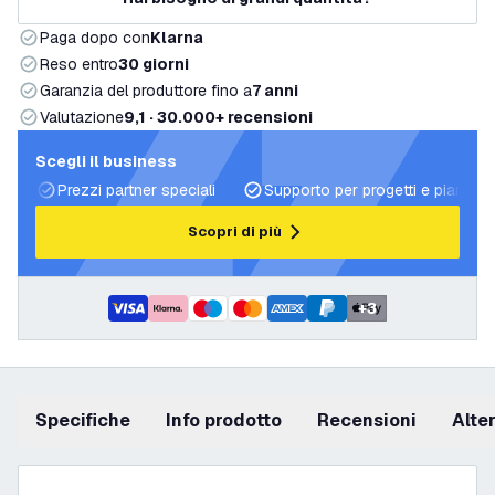
Paga dopo con
Klarna
Reso entro
30 giorni
Garanzia del produttore fino a
7 anni
Valutazione
9,1 · 30.000+ recensioni
Scegli il business
Prezzi partner speciali
Supporto per progetti e piani di 
Scopri di più
+
3
Specifiche
info prodotto
recensioni
Alt