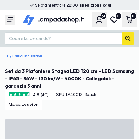
Se ordini entro le 22:00,
spedizione oggi
0
0
Account
Lista desider
Carr
Menu
Cosa stai cercando?
cerc
Edifici Industriali
Set da 3 Plafoniere Stagna LED 120 cm - LED Samsung
- IP65 - 36W - 130 lm/W - 4000K - Collegabili -
garanzia 5 anni
4.8 (40)
SKU
:
LV40012-3pack
4.8 stelle di valutazione
Marca
:
Ledvion