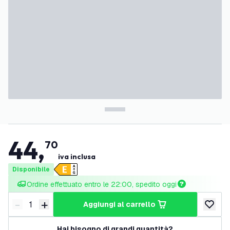
44
,
70
iva inclusa
Disponibile
Ordine effettuato entro le 22:00, spedito oggi
-
+
aggiungi al carrello
Riduci quantità
Aumenta quantità
aggiungi 
Hai bisogno di grandi quantità?