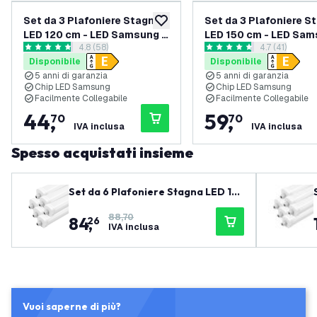
Set da 3 Plafoniere Stagna
Set da 3 Plafoniere S
aggiungi alla lista desideri
LED 120 cm - LED Samsung -
LED 150 cm - LED Sam
apri il cassetto delle recensioni
4.8 (58)
apri il casset
4.7 (41)
IP65 - 36W - 130 lm/W -
IP65 - 48W - 130 lm/W
4.8 stelle di valutazione
4.7 stelle di valutazione
Disponibile
Disponibile
6500K - Collegabili -
4000K - Collegabili -
5 anni di garanzia
5 anni di garanzia
garanzia 5 anni
garanzia 5 anni
Chip LED Samsung
Chip LED Samsung
Facilmente Collegabile
Facilmente Collegabile
44
,
59
,
70
70
IVA inclusa
IVA inclusa
Spesso acquistati insieme
Set da 6 Plafoniere Stagna LED 12
0 cm - LED Samsung - IP65 - 36W -
88,70
84
,
130 lm/W - 4000K - Collegabili - ga
26
IVA inclusa
ranzia 5 anni
Vuoi saperne di più?