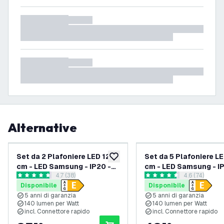
Alternative
Set da 2 Plafoniere LED 120
Set da 5 Plafoniere L
aggiungi alla lista desideri
cm - LED Samsung - IP20 -
cm - LED Samsung - IP
apri il cassetto delle recensioni
4.7 (38)
apri il casset
4.6 (74)
30W - 140 lm/W - 4000K - 5
30W - 140 lm/W - 650
4.7 stelle di valutazione
4.6 stelle di valutazione
Disponibile
Disponibile
anni di garanzia
anni di garanzia
5 anni di garanzia
5 anni di garanzia
140 lumen per Watt
140 lumen per Watt
incl. Connettore rapido
incl. Connettore rapido