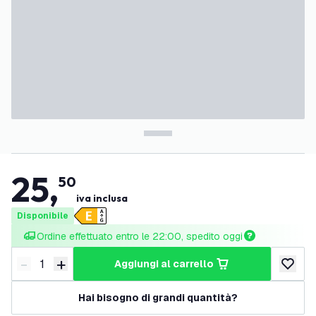
25
,
50
iva inclusa
Disponibile
Ordine effettuato entro le 22:00, spedito oggi
-
+
aggiungi al carrello
Riduci quantità
Aumenta quantità
aggiungi 
Hai bisogno di grandi quantità?