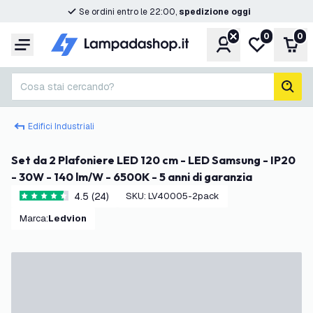
Se ordini entro le 22:00,
spedizione oggi
0
0
Account
Lista desider
Carr
Menu
Cosa stai cercando?
cerc
Edifici Industriali
Set da 2 Plafoniere LED 120 cm - LED Samsung - IP20
- 30W - 140 lm/W - 6500K - 5 anni di garanzia
4.5 (24)
SKU
:
LV40005-2pack
4.5 stelle di valutazione
Marca
:
Ledvion