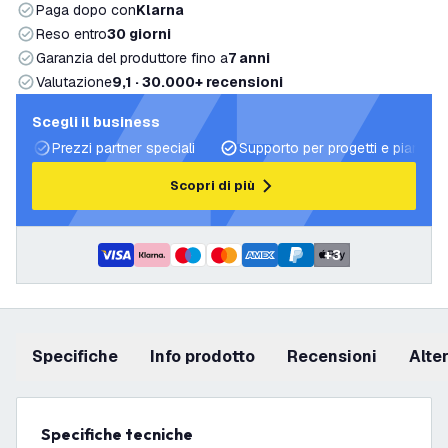
Paga dopo con
Klarna
Reso entro
30 giorni
Garanzia del produttore fino a
7 anni
Valutazione
9,1 · 30.000+ recensioni
Scegli il business
Prezzi partner speciali
Supporto per progetti e piani di 
Scopri di più
+
3
Specifiche
info prodotto
recensioni
Alt
Specifiche tecniche