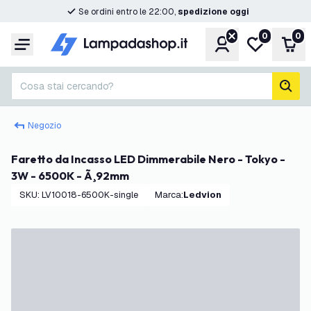
Se ordini entro le 22:00,
spedizione oggi
0
0
Account
Lista desider
Carr
Menu
Cosa stai cercando?
cerc
Negozio
Faretto da Incasso LED Dimmerabile Nero - Tokyo -
3W - 6500K - Ã¸92mm
SKU
:
LV10018-6500K-single
Marca
:
Ledvion