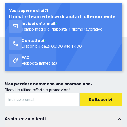
Vuoi saperne di più?
Il nostro team è felice di aiutarti ulteriormente
Inviaci un’e-mail
Tempo medio di risposta: 1 giorno lavorativo
Contattaci
Disponibili dalle 09:00 alle 17:00
FAQ
Risposta immediata
Non perdere nemmeno una promozione.
Ricevi le ultime offerte e promozioni!
Sottoscrivi!
Assistenza clienti