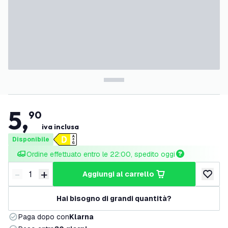
5
,
90
iva inclusa
Disponibile
Ordine effettuato entro le 22:00, spedito oggi
-
+
aggiungi al carrello
Riduci quantità
Aumenta quantità
aggiungi 
Hai bisogno di grandi quantità?
Paga dopo con
Klarna