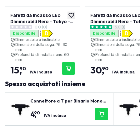
Faretti da Incasso LED
Faretti da Incasso LE
aggiungi alla lista desideri
Dimmerabili Nero - Tokyo -
Dimmerabili Nero - To
0.0 (0)
apri il casset
5.0 (1)
3W - 6500K - Ã¸92mm - 3
3W - 6500K - Ã¸92mm 
0 stelle di valutazione
5 stelle di valutazione
Disponibile
Disponibile
pack
pack
Dimmerabile e inclinabile
Dimmerabile e inclinabile
Dimensioni della sega: 75-80
Dimensioni della sega: 
mm
mm
Profondità di installazione: 60
Profondità di installazio
mm
mm
15
,
30
,
90
90
IVA inclusa
IVA inclusa
Spesso acquistati insieme
Connettore a T per Binario Monofa
se - Nero - Right-1
4
,
90
IVA inclusa