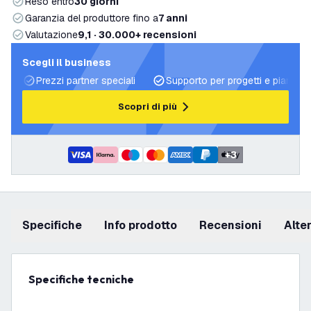
Reso entro
30 giorni
Garanzia del produttore fino a
7 anni
Valutazione
9,1 · 30.000+ recensioni
Scegli il business
Prezzi partner speciali
Supporto per progetti e piani di 
Scopri di più
+
3
Specifiche
info prodotto
recensioni
Alt
Specifiche tecniche