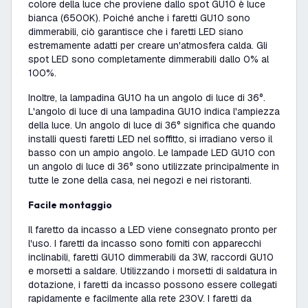
colore della luce che proviene dallo spot GU10 è luce
bianca (6500K). Poiché anche i faretti GU10 sono
dimmerabili, ciò garantisce che i faretti LED siano
estremamente adatti per creare un'atmosfera calda. Gli
spot LED sono completamente dimmerabili dallo 0% al
100%.
Inoltre, la lampadina GU10 ha un angolo di luce di 36°.
L'angolo di luce di una lampadina GU10 indica l'ampiezza
della luce. Un angolo di luce di 36° significa che quando
installi questi faretti LED nel soffitto, si irradiano verso il
basso con un ampio angolo. Le lampade LED GU10 con
un angolo di luce di 36° sono utilizzate principalmente in
tutte le zone della casa, nei negozi e nei ristoranti.
Facile montaggio
Il faretto da incasso a LED viene consegnato pronto per
l'uso. I faretti da incasso sono forniti con apparecchi
inclinabili, faretti GU10 dimmerabili da 3W, raccordi GU10
e morsetti a saldare. Utilizzando i morsetti di saldatura in
dotazione, i faretti da incasso possono essere collegati
rapidamente e facilmente alla rete 230V. I faretti da