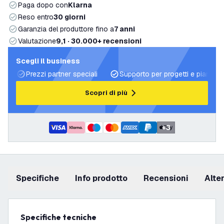
Paga dopo con
Klarna
Reso entro
30 giorni
Garanzia del produttore fino a
7 anni
Valutazione
9,1 · 30.000+ recensioni
Scegli il business
Prezzi partner speciali
Supporto per progetti e piani di 
Scopri di più
+
3
Specifiche
info prodotto
recensioni
Alt
Specifiche tecniche