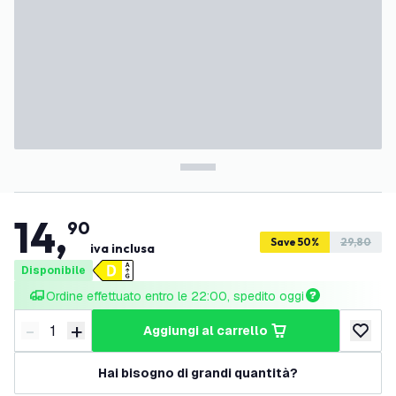
14
,
90
Save 50%
29,80
iva inclusa
Disponibile
Ordine effettuato entro le 22:00, spedito oggi
-
+
aggiungi al carrello
Riduci quantità
Aumenta quantità
aggiungi 
Hai bisogno di grandi quantità?