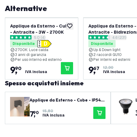
Alternative
Applique da Esterno - Cube
Applique da Esterno 
aggiungi alla lista desideri
- Antracite - 3W - 2700K
Antracite - Bidirezion
apri il cassetto delle recensioni
5.0 (4)
apri il casset
4.6 (231)
5 stelle di valutazione
4.6 stelle di valutazione
Disponibile
Disponibile
2700K: Luce calda
Up & Down light
3 anni di garanzia
2 raccordi GU10
Per uso interno ed esterno
Per interni ed esterni
9
,
9
,
90
67
12,90
IVA inclusa
IVA inclusa
Spesso acquistati insieme
Applique da Esterno - Cube - IP54 -
Attacco GU10 - Antracite
15,80
7
,
90
IVA inclusa