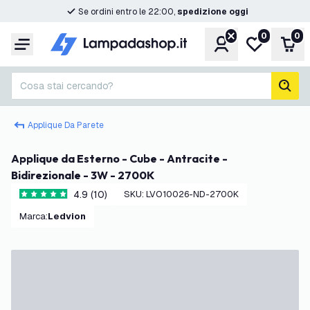
Se ordini entro le 22:00,
spedizione oggi
0
0
Account
Lista desider
Carr
Menu
Cosa stai cercando?
cerc
Applique Da Parete
Applique da Esterno - Cube - Antracite -
Bidirezionale - 3W - 2700K
4.9 (10)
SKU
:
LVO10026-ND-2700K
4.9 stelle di valutazione
Marca
:
Ledvion