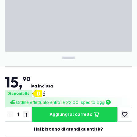
15
,
90
iva inclusa
Disponibile
Ordine effettuato entro le 22:00, spedito oggi
-
+
aggiungi al carrello
Riduci quantità
Aumenta quantità
aggiungi 
Hai bisogno di grandi quantità?