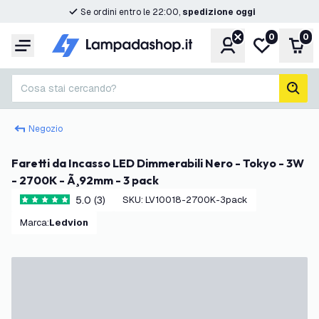
Se ordini entro le 22:00,
spedizione oggi
0
0
Account
Lista desider
Carr
Menu
Cosa stai cercando?
cerc
Negozio
Faretti da Incasso LED Dimmerabili Nero - Tokyo - 3W
- 2700K - Ã¸92mm - 3 pack
5.0 (3)
SKU
:
LV10018-2700K-3pack
5 stelle di valutazione
Marca
:
Ledvion