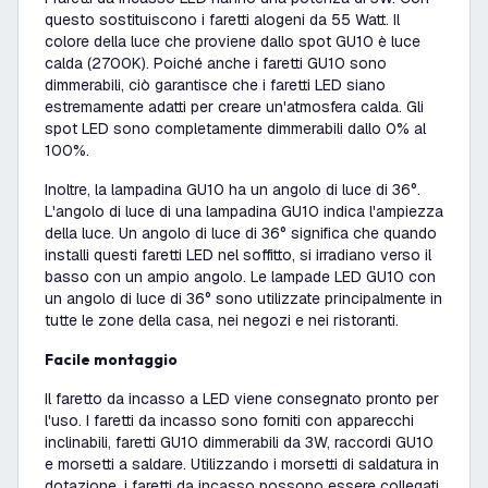
questo sostituiscono i faretti alogeni da 55 Watt. Il
colore della luce che proviene dallo spot GU10 è luce
calda (2700K). Poiché anche i faretti GU10 sono
dimmerabili, ciò garantisce che i faretti LED siano
estremamente adatti per creare un'atmosfera calda. Gli
spot LED sono completamente dimmerabili dallo 0% al
100%.
Inoltre, la lampadina GU10 ha un angolo di luce di 36°.
L'angolo di luce di una lampadina GU10 indica l'ampiezza
della luce. Un angolo di luce di 36° significa che quando
installi questi faretti LED nel soffitto, si irradiano verso il
basso con un ampio angolo. Le lampade LED GU10 con
un angolo di luce di 36° sono utilizzate principalmente in
tutte le zone della casa, nei negozi e nei ristoranti.
Facile montaggio
Il faretto da incasso a LED viene consegnato pronto per
l'uso. I faretti da incasso sono forniti con apparecchi
inclinabili, faretti GU10 dimmerabili da 3W, raccordi GU10
e morsetti a saldare. Utilizzando i morsetti di saldatura in
dotazione, i faretti da incasso possono essere collegati