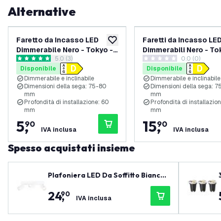
Alternative
Faretto da Incasso LED
Faretti da Incasso LE
aggiungi alla lista desideri
Dimmerabile Nero - Tokyo -
Dimmerabili Nero - To
apri il cassetto delle recensioni
5.0 (3)
0.0 (0)
3W - 2700K - Ã¸92mm
3W - 6500K - Ã¸92mm 
5 stelle di valutazione
0 stelle di valutazione
Disponibile
Disponibile
pack
Dimmerabile e inclinabile
Dimmerabile e inclinabile
Dimensioni della sega: 75-80
Dimensioni della sega: 
mm
mm
Profondità di installazione: 60
Profondità di installazio
mm
mm
5
,
15
,
90
90
IVA inclusa
IVA inclusa
Spesso acquistati insieme
Plafoniera LED Da Soffitto Bianca
Trio - Orientabili - Attacco GU10
24
,
90
IVA inclusa