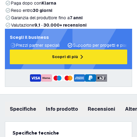
Paga dopo con
Klarna
Reso entro
30 giorni
Garanzia del produttore fino a
7 anni
Valutazione
9,1 · 30.000+ recensioni
Scegli il business
Prezzi partner speciali
Supporto per progetti e piani di 
Scopri di più
+
3
Specifiche
info prodotto
recensioni
Alt
Specifiche tecniche