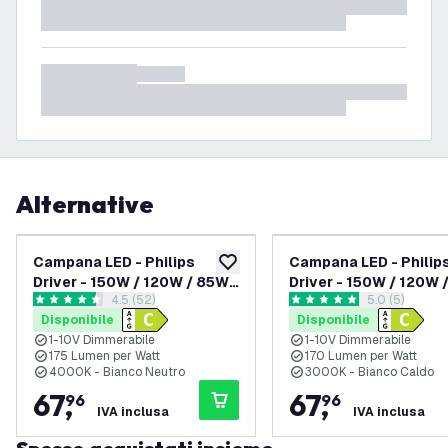
Alternative
Campana LED - Philips
Campana LED - Philip
aggiungi alla lista desideri
Driver - 150W / 120W / 85W -
Driver - 150W / 120W 
apri il cassetto delle recensioni
4.5 (52)
apri il casset
5.0 (5)
120° - 175lm/W - 4000K -
120° - 170lm/W - 300
4.5 stelle di valutazione
5 stelle di valutazione
Disponibile
Disponibile
IP65 - Dimmerabile - 5 anni
IP65 - Dimmerabile - 5
1-10V Dimmerabile
1-10V Dimmerabile
di garanzia
di garanzia
175 Lumen per Watt
170 Lumen per Watt
4000K - Bianco Neutro
3000K - Bianco Caldo
67
,
67
,
96
96
IVA inclusa
IVA inclusa