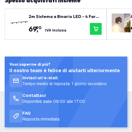
Spesso acquistati insieme
2m Sistema a Binario LED - 4 Fare
tti GU10 - 3W - 2700K - Dimmerabi
69
,
90
le - Binario Monofase - Nero
IVA inclusa
Vuoi saperne di più?
Il nostro team è felice di aiutarti ulteriormente
Inviaci un’e-mail
Tempo medio di risposta: 1 giorno lavorativo
Contattaci
Disponibili dalle 09:00 alle 17:00
FAQ
Risposta immediata