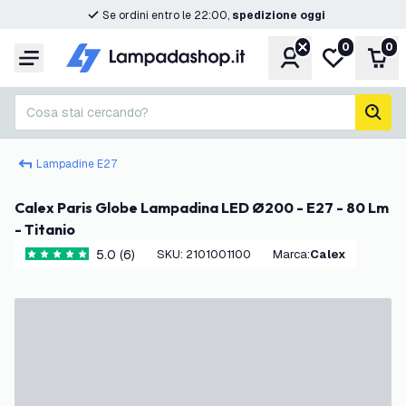
Se ordini entro le 22:00,
spedizione oggi
0
0
Account
Lista desider
Carr
Menu
Cosa stai cercando?
cerc
Lampadine E27
Calex Paris Globe Lampadina LED Ø200 - E27 - 80 Lm
- Titanio
5.0 (6)
SKU
:
2101001100
Marca
:
Calex
5 stelle di valutazione