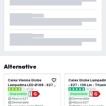
Alternative
Calex Vienna Globe
Calex Globe Lampadi
aggiungi alla lista desideri
Lampadina LED Ø188 - E27 -
- E27 - 136 Lm - Titani
apri il cassetto delle recensioni
4.1 (9)
apri il casset
5.0 (4)
80 Lm - Titanio
4.1 stelle di valutazione
5 stelle di valutazione
Disponibile
Disponibile
Attacco E27
Dimmerabile
Dimmerabile
Attacco E27