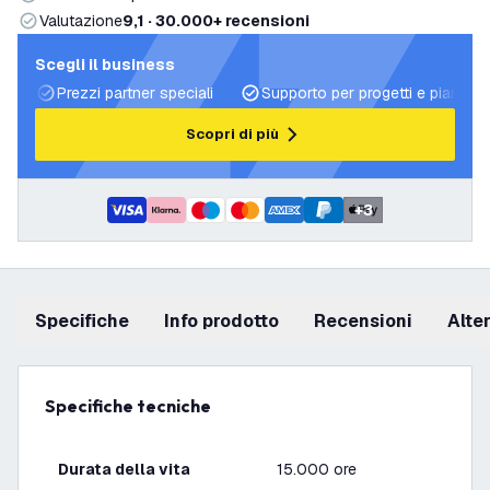
Valutazione
9,1 · 30.000+ recensioni
Scegli il business
Prezzi partner speciali
Supporto per progetti e piani di 
Scopri di più
+
3
Specifiche
info prodotto
recensioni
Alt
Specifiche tecniche
Durata della vita
15.000 ore