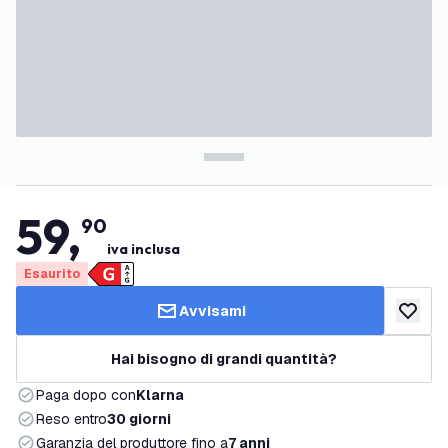
59
,
90
iva inclusa
Esaurito
Avvisami
aggiungi 
Hai bisogno di grandi quantità?
Paga dopo con
Klarna
Reso entro
30 giorni
Garanzia del produttore fino a
7 anni