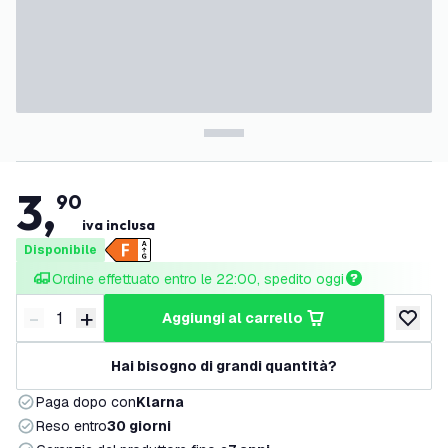
3
,
90
iva inclusa
Disponibile
Ordine effettuato entro le 22:00, spedito oggi
-
+
aggiungi al carrello
Riduci quantità
Aumenta quantità
aggiungi 
Hai bisogno di grandi quantità?
Paga dopo con
Klarna
Reso entro
30 giorni