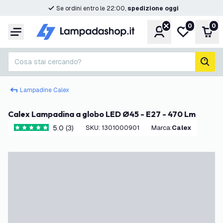
Se ordini entro le 22:00,
spedizione oggi
0
0
Account
Lista desider
Carr
Menu
Cosa stai cercando?
cerc
Lampadine Calex
Calex Lampadina a globo LED Ø45 - E27 - 470 Lm
5.0 (3)
SKU
:
1301000901
Marca
:
Calex
5 stelle di valutazione