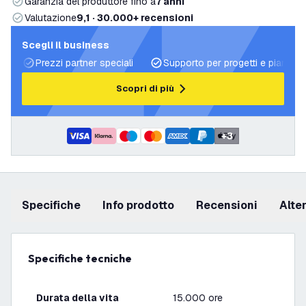
Garanzia del produttore fino a
7 anni
Valutazione
9,1 · 30.000+ recensioni
Scegli il business
Prezzi partner speciali
Supporto per progetti e piani di 
Scopri di più
+
3
Specifiche
info prodotto
recensioni
Alt
Specifiche tecniche
Durata della vita
15.000 ore