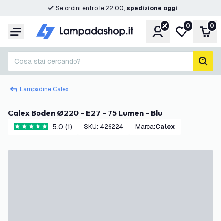
Se ordini entro le 22:00,
spedizione oggi
0
0
Account
Lista desider
Carr
Menu
Cosa stai cercando?
cerc
Lampadine Calex
Calex Boden Ø220 - E27 - 75 Lumen – Blu
5.0 (1)
SKU
:
426224
Marca
:
Calex
5 stelle di valutazione