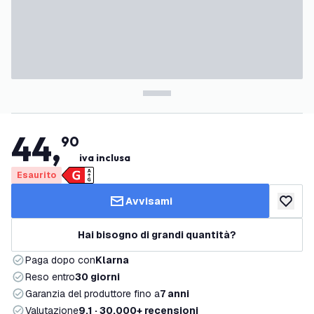
44
,
90
iva inclusa
Esaurito
Avvisami
aggiungi 
Hai bisogno di grandi quantità?
Paga dopo con
Klarna
Reso entro
30 giorni
Garanzia del produttore fino a
7 anni
Valutazione
9,1 · 30.000+ recensioni