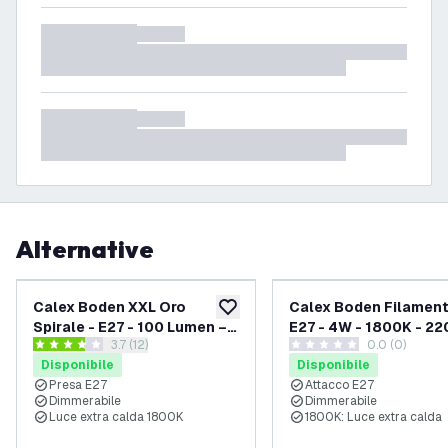
Alternative
Calex Boden XXL Oro
Calex Boden Filament
aggiungi alla lista desideri
Spirale - E27 - 100 Lumen –
E27 - 4W - 1800K - 22
apri il cassetto delle recensioni
3.7 (12)
0.0 (0)
Oro
Lumen - Papyrus
3.7 stelle di valutazione
0 stelle di valutazione
Disponibile
Disponibile
Presa E27
Attacco E27
Dimmerabile
Dimmerabile
Luce extra calda 1800K
1800K: Luce extra calda