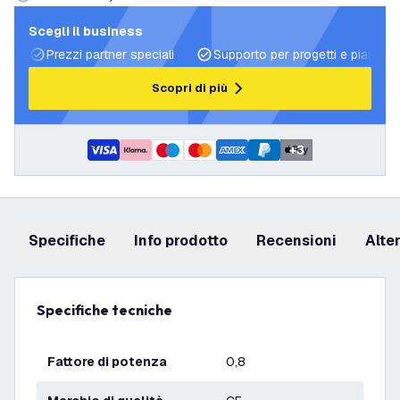
Scegli il business
Prezzi partner speciali
Supporto per progetti e piani di 
Scopri di più
+
3
Specifiche
info prodotto
recensioni
Alt
Specifiche tecniche
Fattore di potenza
0,8