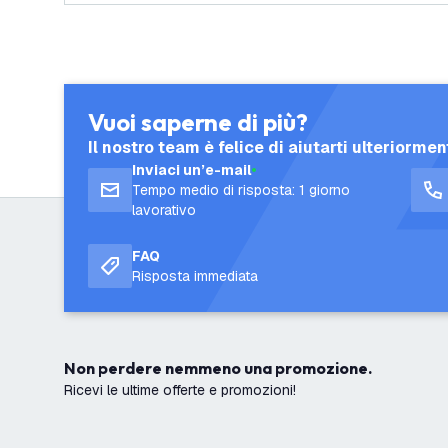
Vuoi saperne di più?
Il nostro team è felice di aiutarti ulteriormen
Inviaci un’e-mail
Tempo medio di risposta: 1 giorno
lavorativo
FAQ
Risposta immediata
Non perdere nemmeno una promozione.
Ricevi le ultime offerte e promozioni!