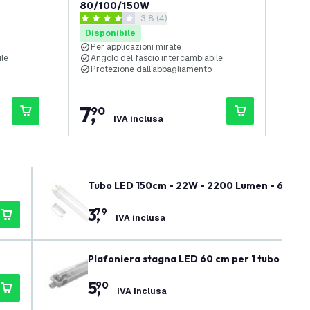
80/100/150W
Ca
elle recensioni
apri il cassetto delle recensioni
3.8 (4)
3.8 stelle di valutazione
4.5 
Disponibile
Di
Per applicazioni mirate
A
ile
Angolo del fascio intercambiabile
M
Protezione dall'abbagliamento
I
d
7
,
1
90
IVA inclusa
Tubo LED 150cm - 22W - 2200 Lumen - 6500K -
3
,
79
IVA inclusa
Plafoniera stagna LED 60 cm per 1 tubo LED (non
5
,
90
IVA inclusa