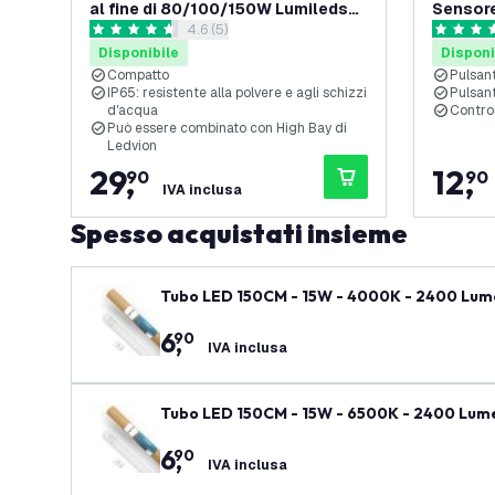
al fine di 80/100/150W Lumileds
Sensore
apri il cassetto delle recensioni
4.6 (5)
Campana LED - Sensore di
Campan
4.6 stelle di valutazione
4.7 stelle
movimento - Sensore di luce
Disponibile
Disponi
diurna
Compatto
Pulsan
IP65: resistente alla polvere e agli schizzi
Pulsan
d'acqua
Contro
Può essere combinato con High Bay di
Ledvion
29
,
12
,
90
90
IVA inclusa
Spesso acquistati insieme
Tubo LED 150CM - 15W - 4000K - 2400 Lumen
6
,
90
IVA inclusa
Tubo LED 150CM - 15W - 6500K - 2400 Lumen
6
,
90
IVA inclusa