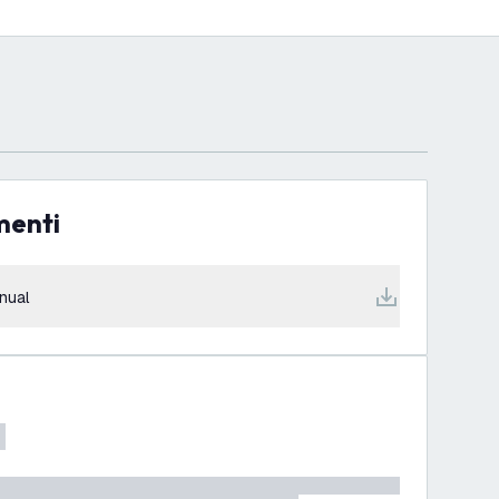
menti
nual