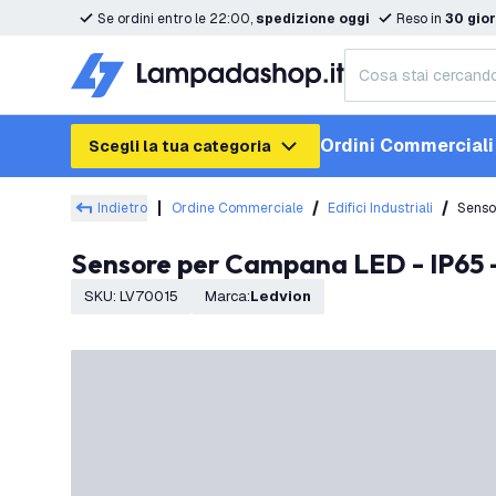
Se ordini entro le 22:00,
spedizione oggi
Reso in
30 gior
Ordini Commerciali
Scegli la tua categoria
Indietro
Ordine Commerciale
Edifici Industriali
Senso
Sensore per Campana LED - IP65
SKU
:
LV70015
Marca
:
Ledvion