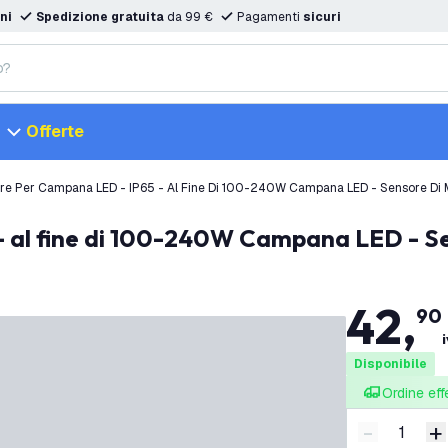
ni
Spedizione gratuita
da 99 €
Pagamenti
sicuri
Offerte
re Per Campana LED - IP65 - Al Fine Di 100-240W Campana LED - Sensore Di
 - al fine di 100-240W Campana LED - S
42
,
90
Disponibile
Ordine eff
-
+
Riduci quan
A