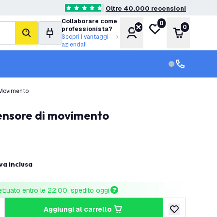
Oltre 40.000 recensioni
4.6 stelle di valutazione
Collaborare come
0
Lista desideri
0
professionista?
Account
Carrello
cerca
Scopri i vantaggi
aziendali
Servizio clien
Assistenza cl
 Movimento
ensore di movimento
iva inclusa
ettuato entro le 22:00, spedito oggi
aggiungi al carrello
tità
umenta quantità
aggiungi alla lis