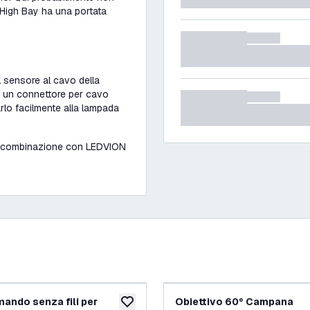
 High Bay ha una portata
l sensore al cavo della
n un connettore per cavo
arlo facilmente alla lampada
in combinazione con LEDVION
ando senza fili per
Obiettivo 60° Campana
ideri
aggiungi alla lista desideri