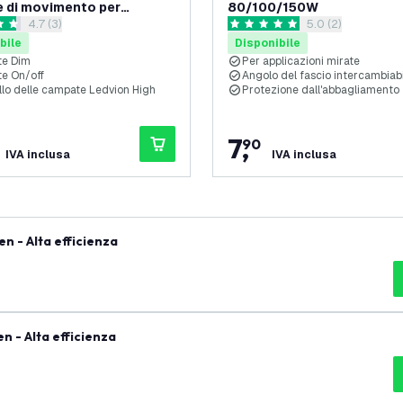
 di movimento per
80/100/150W
apri il cassetto delle recensioni
4.7 (3)
apri il cassetto d
5.0 (2)
a LED
 di valutazione
5 stelle di valutazione
bile
Disponibile
te Dim
Per applicazioni mirate
te On/off
Angolo del fascio intercambiab
llo delle campate Ledvion High
Protezione dall'abbagliamento
7
,
90
IVA inclusa
IVA inclusa
 - Alta efficienza
 - Alta efficienza