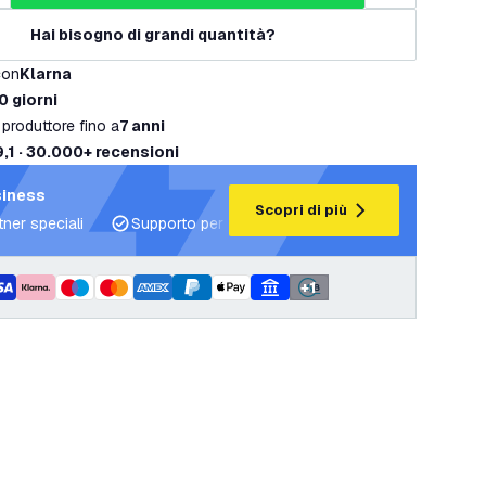
Hai bisogno di grandi quantità?
con
Klarna
0 giorni
 produttore fino a
7 anni
9,1 · 30.000+ recensioni
siness
Scopri di più
tner speciali
Supporto per progetti e piani di illuminazione
+
1