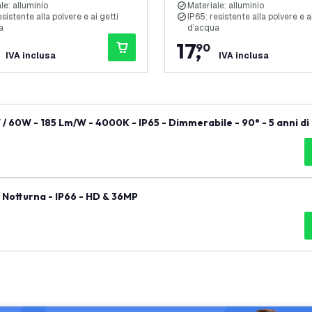
le: alluminio
Materiale: alluminio
esistente alla polvere e ai getti
IP65: resistente alla polvere e a
a
d’acqua
17
,
90
IVA inclusa
IVA inclusa
- 185 Lm/W - 4000K - IP65 - Dimmerabile - 90° - 5 anni di gar
 Notturna - IP66 - HD & 36MP