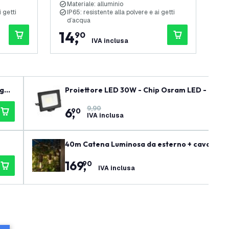
Materiale: alluminio
I
i getti
IP65: resistente alla polvere e ai getti
M
d’acqua
14
,
1
90
IVA inclusa
Proiettore LED 30W - Chip Osram LED - IP65 -
9,90
6
,
90
IVA inclusa
40m Catena Luminosa da esterno + cavo di col
169
,
90
IVA inclusa