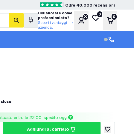
Oltre 40.000 recensioni
4.6 stelle di valutazione
Collaborare come
0
Lista desideri
0
professionista?
Account
Carrello
cerca
Scopri i vantaggi
aziendali
Servizio clien
Assistenza cl
nclusa
ettuato entro le 22:00, spedito oggi
aggiungi al carrello
tità
umenta quantità
aggiungi alla lis