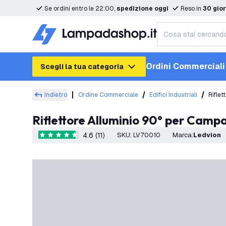
Se ordini entro le 22:00,
spedizione oggi
Reso in
30 gior
Ordini Commerciali
Scegli la tua categoria
Indietro
Ordine Commerciale
Edifici Industriali
Rifle
Riflettore Alluminio 90° per Cam
4.6 (11)
SKU
:
LV70010
Marca
:
Ledvion
4.6 stelle di valutazione