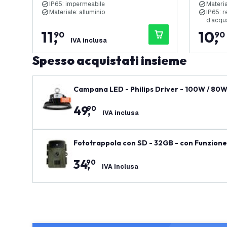
IP65: impermeabile
Materia
Materiale: alluminio
IP65: r
d’acqu
11
,
10
,
90
90
IVA inclusa
Spesso acquistati insieme
Campana LED - Philips Driver - 100W / 80W / 60W 
anzia
49
,
90
IVA inclusa
Fototrappola con SD - 32GB - con Funzione
34
,
90
IVA inclusa