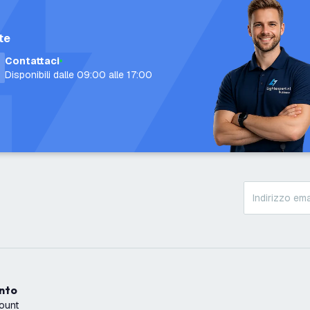
te
Contattaci
Disponibili dalle 09:00 alle 17:00
onto
count