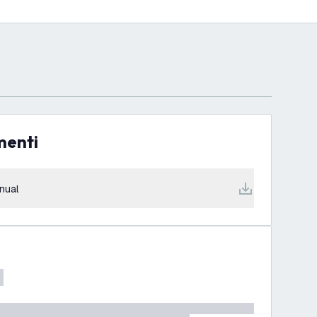
menti
nual