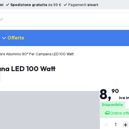
ni
Spedizione gratuita
da 99 €
Pagamenti
sicuri
Offerte
ttore Alluminio 90° Per Campana LED 100 Watt
pana LED 100 Watt
8
,
90
iva i
Disponibile
Ordine eff
-
+
Riduci quan
A