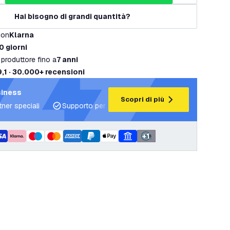
Hai bisogno di grandi quantità?
con
Klarna
0 giorni
 produttore fino a
7 anni
9,1 · 30.000+ recensioni
siness
Scopri di più
tner speciali
Supporto per progetti e piani di illuminazione
+
1