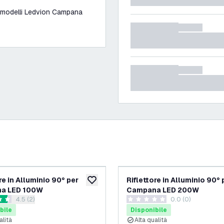
 modelli Ledvion Campana
re in Alluminio 90° per
Riflettore in Alluminio 90° 
ideri
aggiungi alla lista desideri
a LED 100W
Campana LED 200W
apri il cassetto delle recensioni
4.5 (2)
0.0 (0)
 di valutazione
0 stelle di valutazione
bile
Disponibile
alità
Alta qualità