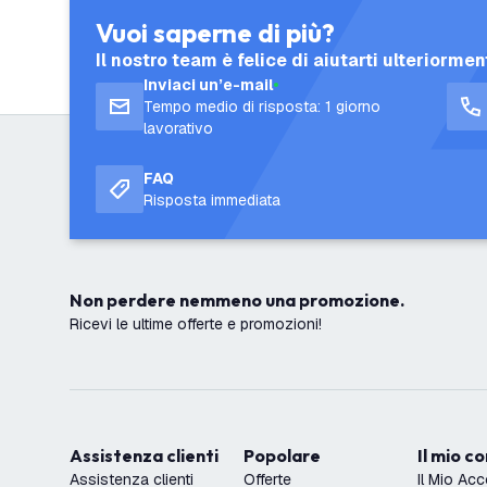
Vuoi saperne di più?
Il nostro team è felice di aiutarti ulteriormen
Inviaci un’e-mail
Tempo medio di risposta: 1 giorno
lavorativo
FAQ
Risposta immediata
Non perdere nemmeno una promozione.
Ricevi le ultime offerte e promozioni!
Assistenza clienti
Popolare
Il mio c
Assistenza clienti
Offerte
Il Mio Ac