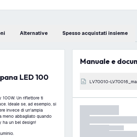
oni
Alternative
Spesso acquistati insieme
Manuale e docu
LV70010-LV70016_ma
y 100W. Un riflettore ti
luce. Ideale se, ad esempio, si
iere invece di un'ampia
 sia meno abbagliato quando
ay ha un bel design!
luminio.