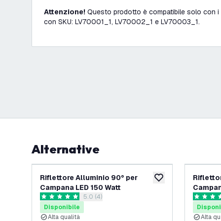
Attenzione!
Questo prodotto è compatibile solo con i
con SKU: LV70001_1, LV70002_1 e LV70003_1.
Alternative
Riflettore Alluminio 90° per
Rifletto
aggiungi alla lista des
Campana LED 150 Watt
Campan
apri il cassetto delle recensioni
5.0 (4)
5 stelle di valutazione
4.5 stelle
Disponibile
Disponi
Alta qualità
Alta qu