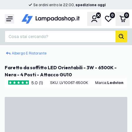
Se ordini entro le 22:00,
spedizione oggi
0
0
Account
Lista desider
Carr
Menu
Cosa stai cercando?
cerc
Albergo E Ristorante
Faretto da soffitto LED Orientabili - 3W - 6500K -
Nera - 4 Posti - Attacco GU10
5.0 (1)
SKU
:
LV10067-6500K
Marca
:
Ledvion
5 stelle di valutazione