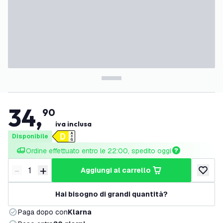
34
,
90
iva inclusa
Disponibile
Ordine effettuato entro le 22:00, spedito oggi
-
+
aggiungi al carrello
Riduci quantità
Aumenta quantità
aggiungi 
Hai bisogno di grandi quantità?
Paga dopo con
Klarna