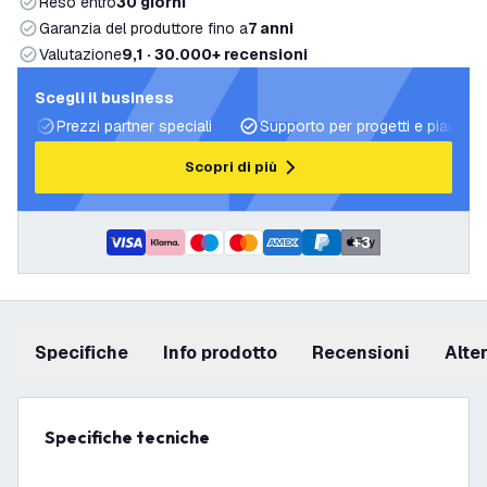
Reso entro
30 giorni
Garanzia del produttore fino a
7 anni
Valutazione
9,1 · 30.000+ recensioni
Scegli il business
Prezzi partner speciali
Supporto per progetti e piani di 
Scopri di più
+
3
Specifiche
info prodotto
recensioni
Alt
Specifiche tecniche