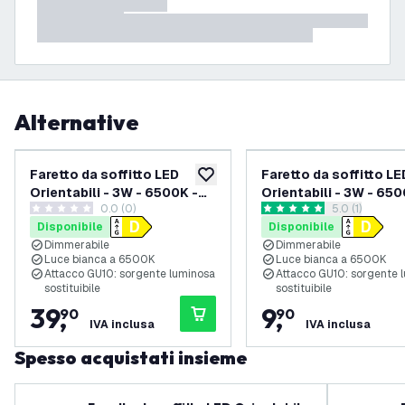
Alternative
Faretto da soffitto LED
Faretto da soffitto LE
aggiungi alla lista desideri
Orientabili - 3W - 6500K -
Orientabili - 3W - 650
0.0 (0)
apri il casset
5.0 (1)
Nera - 4 Posti - Attacco
Nera - Attacco GU10
0 stelle di valutazione
5 stelle di valutazione
Disponibile
Disponibile
GU10
Dimmerabile
Dimmerabile
Luce bianca a 6500K
Luce bianca a 6500K
Attacco GU10: sorgente luminosa
Attacco GU10: sorgente 
sostituibile
sostituibile
39
,
9
,
90
90
IVA inclusa
IVA inclusa
Spesso acquistati insieme