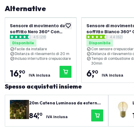
Alternative
Sensore di movimento da
Sensore di moviment
aggiungi alla lista desideri
soffitto Nero 360° Con
soffitto Bianco 360°
apri il cassetto delle recensioni
4.5 (28)
apri il casset
4.4 (62)
Interruttore Crepuscolare
Interruttore Crepusco
4.5 stelle di valutazione
4.4 stelle di valutazione
Disponibile
Disponibile
Portata di 20M - IP65
Portata di 8M
Facile da installare
Con sensore crepuscolar
Distanza di rilevamento di 20 m
Distanza di rilevamento 
Incluso interruttore crepuscolare
Tempo di combustione da
30min
16
,
6
,
90
90
IVA inclusa
IVA inclusa
Spesso acquistati insieme
20m Catena Luminosa da esterno
+ cavo di collegamento da 3 m - IP6
84
,
90
5 - Collegabile - con 20 lampadine
IVA inclusa
LED