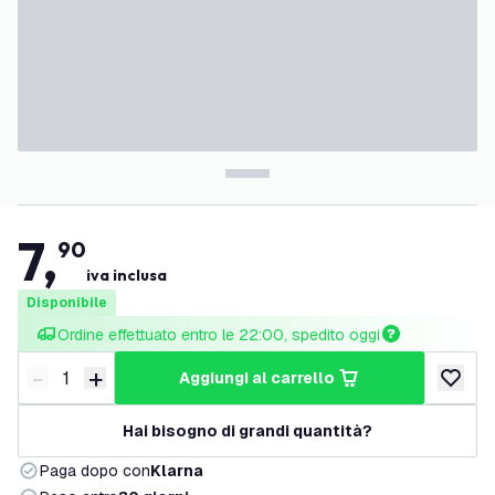
7
,
90
iva inclusa
Disponibile
Ordine effettuato entro le 22:00, spedito oggi
-
+
aggiungi al carrello
Riduci quantità
Aumenta quantità
aggiungi 
Hai bisogno di grandi quantità?
Paga dopo con
Klarna