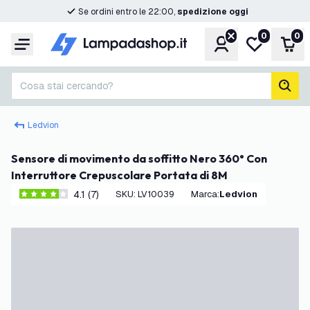
Se ordini entro le 22:00,
spedizione oggi
0
0
Account
Lista desider
Carr
Menu
Cosa stai cercando?
cerc
Ledvion
Sensore di movimento da soffitto Nero 360° Con
Interruttore Crepuscolare Portata di 8M
4.1 (7)
SKU
:
LV10039
Marca
:
Ledvion
4.1 stelle di valutazione