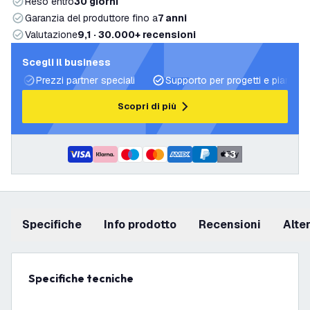
Reso entro
30 giorni
Garanzia del produttore fino a
7 anni
Valutazione
9,1 · 30.000+ recensioni
Scegli il business
Prezzi partner speciali
Supporto per progetti e piani di 
Scopri di più
+
3
Specifiche
info prodotto
recensioni
Alt
Specifiche tecniche