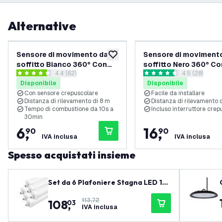
Alternative
Sensore di movimento da
Sensore di moviment
aggiungi alla lista desideri
soffitto Bianco 360° Con
soffitto Nero 360° Co
apri il cassetto delle recensioni
4.4 (62)
apri il casset
4.5 (28)
Interruttore Crepuscolare
Interruttore Crepusco
4.4 stelle di valutazione
4.5 stelle di valutazione
Disponibile
Disponibile
Portata di 8M
Portata di 20M - IP65
Con sensore crepuscolare
Facile da installare
Distanza di rilevamento di 8 m
Distanza di rilevamento 
Tempo di combustione da 10s a
Incluso interruttore crep
30min
6
,
16
,
90
90
IVA inclusa
IVA inclusa
Spesso acquistati insieme
Set da 6 Plafoniere Stagna LED 15
0 cm - LED Samsung - IP65 - 48W -
113,72
108
,
130 lm/W - 6500K - Collegabili - ga
03
IVA inclusa
ranzia 5 anni