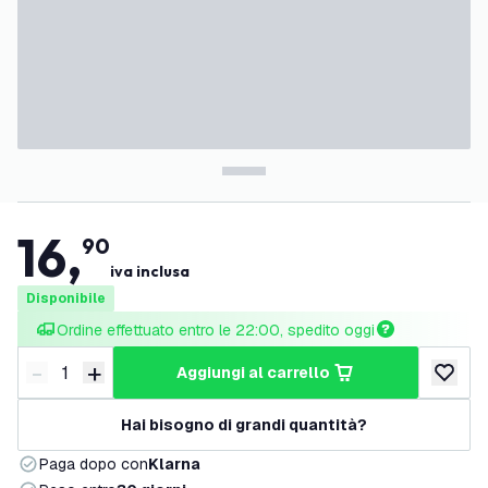
16
,
90
iva inclusa
Disponibile
Ordine effettuato entro le 22:00, spedito oggi
-
+
aggiungi al carrello
Riduci quantità
Aumenta quantità
aggiungi 
Hai bisogno di grandi quantità?
Paga dopo con
Klarna