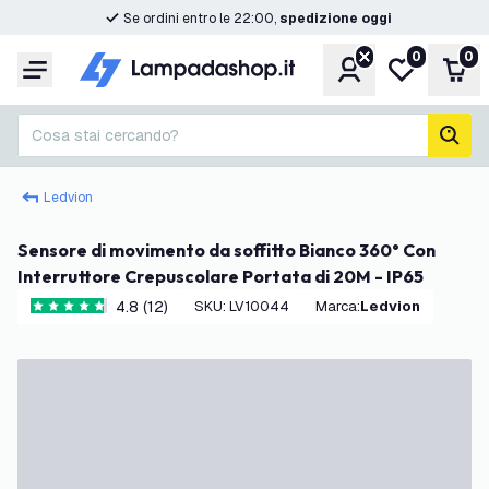
Se ordini entro le 22:00,
spedizione oggi
0
0
Account
Lista desider
Carr
Menu
Cosa stai cercando?
cerc
Ledvion
Sensore di movimento da soffitto Bianco 360° Con
Interruttore Crepuscolare Portata di 20M - IP65
4.8 (12)
SKU
:
LV10044
Marca
:
Ledvion
4.8 stelle di valutazione