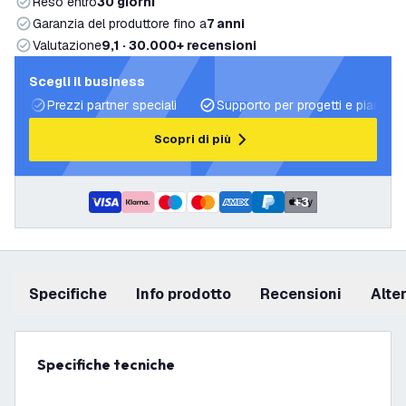
Reso entro
30 giorni
Garanzia del produttore fino a
7 anni
Valutazione
9,1 · 30.000+ recensioni
Scegli il business
Prezzi partner speciali
Supporto per progetti e piani di 
Scopri di più
+
3
Specifiche
info prodotto
recensioni
Alt
Specifiche tecniche