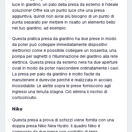
luce in giardino, un palo della presa da esterno è l'ideale
soluzione! Offre sia un punto luce che una presa
aggiuntiva, quindi non avrai più bisogno di un punto di
punta separato per mettere in risalto un elemento bello
nel tuo giardino, ad esempio.
Questa pratica presa da giardino ha due prese in modo
da poter può collegare immediatamente dispositivi
elettronici come è possibile collegare un tosaerba, una
pompa per laghetti o l'illuminazione del giardino alla rete
elettrica. Questa presa da esterno nera ha due aperture
ovali in modo da poter nascondere ordinatamente i cavi.
La presa per palo da giardino è molto facile da
manutenere e durevole perché è realizzata in acciaio
inossidabile. Le alette sopra le prese forniscono agli
ingressi una tenuta stagna. Ciò elimina il rischio di
cortocircuito.
Niko
Questa presa a prova di schizzi viene fornita con una
doppia presa Niko New Hydro. Il quadro Niko è
composto da due prese con contatto di terra,