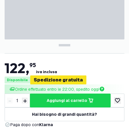
122
,
95
iva inclusa
Spedizione gratuita
Disponibile
Ordine effettuato entro le 22:00, spedito oggi
-
+
aggiungi al carrello
Riduci quantità
Aumenta quantità
aggiungi 
Hai bisogno di grandi quantità?
Paga dopo con
Klarna