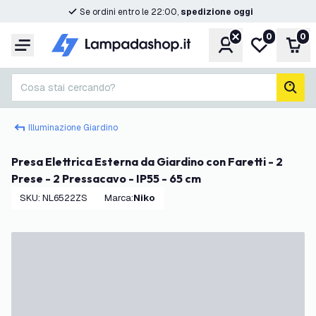
Se ordini entro le 22:00,
spedizione oggi
0
0
Account
Lista desider
Carr
Menu
Cosa stai cercando?
cerc
Illuminazione Giardino
Presa Elettrica Esterna da Giardino con Faretti - 2
Prese - 2 Pressacavo - IP55 - 65 cm
SKU
:
NL6522ZS
Marca
:
Niko