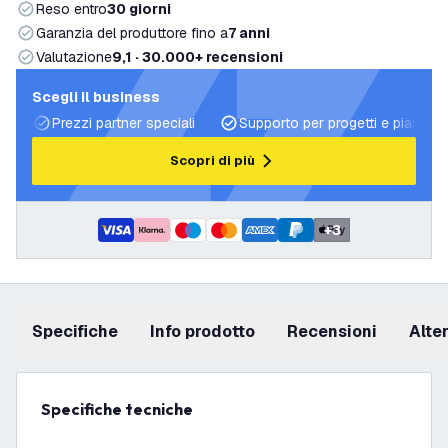
Reso entro
30 giorni
Garanzia del produttore fino a
7 anni
Valutazione
9,1 · 30.000+ recensioni
Scegli il business
Prezzi partner speciali
Supporto per progetti e piani di 
Scopri di più
+
3
Specifiche
info prodotto
recensioni
Alt
Specifiche tecniche