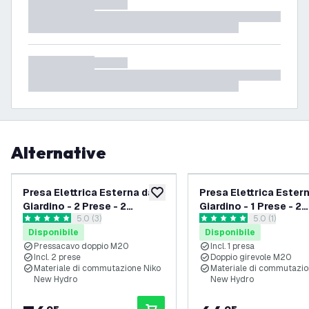
Alternative
Presa Elettrica Esterna da
Presa Elettrica Ester
aggiungi alla lista desideri
Giardino - 2 Prese - 2
Giardino - 1 Prese - 2
apri il cassetto delle recensioni
5.0 (3)
apri il casset
5.0 (1)
Pressacavo - IP55 - 65 cm
Pressacavo - IP55 - 
5 stelle di valutazione
5 stelle di valutazione
Disponibile
Disponibile
Pressacavo doppio M20
Incl. 1 presa
Incl. 2 prese
Doppio girevole M20
Materiale di commutazione Niko
Materiale di commutazio
New Hydro
New Hydro