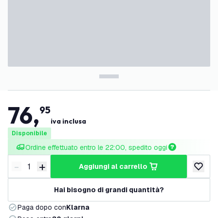
76
,
95
iva inclusa
Disponibile
Ordine effettuato entro le 22:00, spedito oggi
-
+
aggiungi al carrello
Riduci quantità
Aumenta quantità
aggiungi 
Hai bisogno di grandi quantità?
Paga dopo con
Klarna