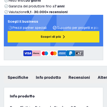
Reso entro
30 giorni
Garanzia del produttore fino a
7 anni
Valutazione
9,1 · 30.000+ recensioni
Scegli il business
Prezzi partner speciali
Supporto per progetti e piani di 
Scopri di più
+
3
Specifiche
info prodotto
recensioni
Alt
info prodotto