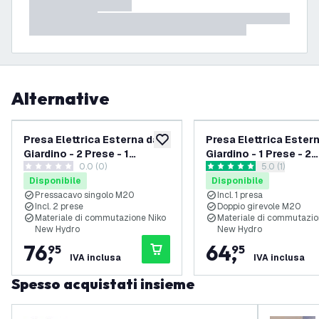
Alternative
Presa Elettrica Esterna da
Presa Elettrica Ester
aggiungi alla lista desideri
Giardino - 2 Prese - 1
Giardino - 1 Prese - 2
0.0 (0)
apri il casset
5.0 (1)
Pressacavo - IP55 - 65 cm
Pressacavo - IP55 - 
0 stelle di valutazione
5 stelle di valutazione
Disponibile
Disponibile
Pressacavo singolo M20
Incl. 1 presa
Incl. 2 prese
Doppio girevole M20
Materiale di commutazione Niko
Materiale di commutazio
New Hydro
New Hydro
76
,
64
,
95
95
IVA inclusa
IVA inclusa
Spesso acquistati insieme