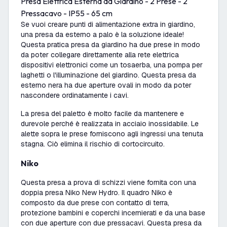
Presa Elettrica Esterna da Giardino - 2 Prese - 2
Pressacavo - IP55 - 65 cm
Se vuoi creare punti di alimentazione extra in giardino,
una presa da esterno a palo è la soluzione ideale!
Questa pratica presa da giardino ha due prese in modo
da poter collegare direttamente alla rete elettrica
dispositivi elettronici come un tosaerba, una pompa per
laghetti o l'illuminazione del giardino. Questa presa da
esterno nera ha due aperture ovali in modo da poter
nascondere ordinatamente i cavi.
La presa del paletto è molto facile da mantenere e
durevole perché è realizzata in acciaio inossidabile. Le
alette sopra le prese forniscono agli ingressi una tenuta
stagna. Ciò elimina il rischio di cortocircuito.
Niko
Questa presa a prova di schizzi viene fornita con una
doppia presa Niko New Hydro. Il quadro Niko è
composto da due prese con contatto di terra,
protezione bambini e coperchi incernierati e da una base
con due aperture con due pressacavi. Questa presa da