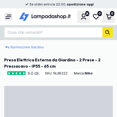
Se ordini entro le 22:00,
spedizione oggi
0
0
Account
Lista desider
Carr
Menu
Cosa stai cercando?
cerc
Illuminazione Giardino
Presa Elettrica Esterna da Giardino - 2 Prese - 2
Pressacavo - IP55 - 65 cm
5.0 (3)
SKU
:
NL6522Z
Marca
:
Niko
5 stelle di valutazione