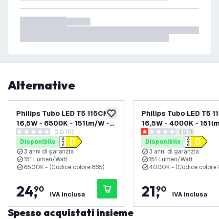
Alternative
Philips Tubo LED T5 115CM -
Philips Tubo LED T5 1
aggiungi alla lista desideri
16,5W - 6500K - 151lm/W -
16,5W - 4000K - 151l
0.0 (0)
apri il cassett
1.0 (1)
Alta Efficienza
Alta Efficienza
0 stelle di valutazione
1 stelle di valutazione
Disponibile
Disponibile
3 anni di garanzia
3 anni di garanzia
151 Lumen/Watt
151 Lumen/Watt
6500K - (Codice colore 865)
4000K - (Codice colore
24
,
21
,
90
90
IVA inclusa
IVA inclusa
Spesso acquistati insieme