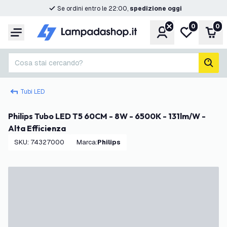
Se ordini entro le 22:00,
spedizione oggi
0
0
Account
Lista desider
Carr
Menu
Cosa stai cercando?
cerc
Tubi LED
Philips Tubo LED T5 60CM - 8W - 6500K - 131lm/W -
Alta Efficienza
SKU
:
74327000
Marca
:
Philips