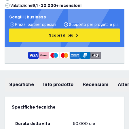
Valutazione
9,1 · 30.000+ recensioni
Scegli il business
Prezzi partner speciali
Supporto per progetti e piani di 
Scopri di più
+
3
Specifiche
info prodotto
recensioni
Alt
Specifiche tecniche
Durata della vita
50.000 ore