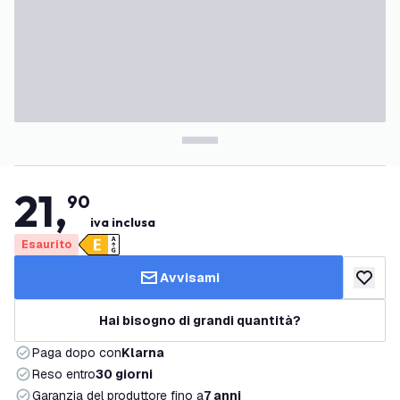
21
,
90
iva inclusa
Esaurito
Avvisami
aggiungi 
Hai bisogno di grandi quantità?
Paga dopo con
Klarna
Reso entro
30 giorni
Garanzia del produttore fino a
7 anni