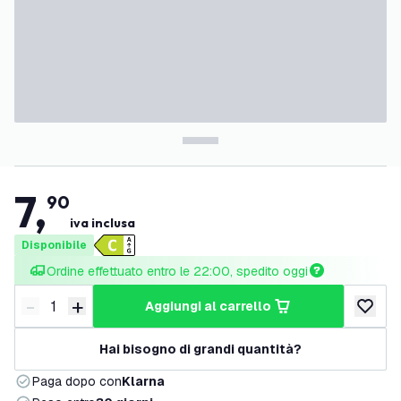
7
,
90
iva inclusa
Disponibile
Ordine effettuato entro le 22:00, spedito oggi
-
+
aggiungi al carrello
Riduci quantità
Aumenta quantità
aggiungi 
Hai bisogno di grandi quantità?
Paga dopo con
Klarna