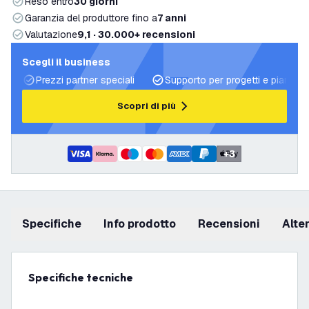
Reso entro
30 giorni
Garanzia del produttore fino a
7 anni
Valutazione
9,1 · 30.000+ recensioni
Scegli il business
Prezzi partner speciali
Supporto per progetti e piani di 
Scopri di più
+
3
Specifiche
info prodotto
recensioni
Alt
Specifiche tecniche