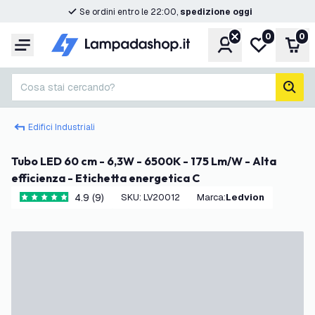
Se ordini entro le 22:00,
spedizione oggi
0
0
Account
Lista desider
Carr
Menu
Cosa stai cercando?
cerc
Edifici Industriali
Tubo LED 60 cm - 6,3W - 6500K - 175 Lm/W - Alta
efficienza - Etichetta energetica C
4.9 (9)
SKU
:
LV20012
Marca
:
Ledvion
4.9 stelle di valutazione