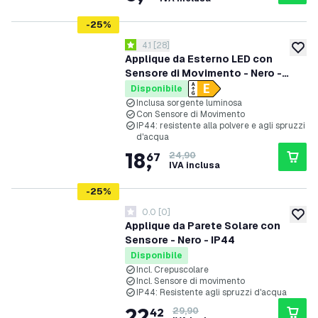
-
25
%
apri il cassetto delle recensioni
4.1
[
28
]
4.1 stelle di valutazione
aggiung
Applique da Esterno LED con
Sensore di Movimento - Nero -
3000K - 7W - IP44 - 3 anni di
Disponibile
garanzia
Inclusa sorgente luminosa
Con Sensore di Movimento
IP44: resistente alla polvere e agli spruzzi
d'acqua
18
,
67
24,90
IVA inclusa
-
25
%
0.0
[
0
]
0 stelle di valutazione
aggiung
Applique da Parete Solare con
Sensore - Nero - IP44
Disponibile
Incl. Crepuscolare
Incl. Sensore di movimento
IP44: Resistente agli spruzzi d'acqua
22
,
42
29,90