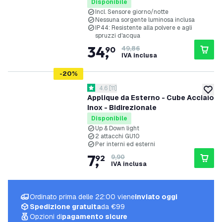
Nero
Disponibile
Incl. Sensore giorno/notte
Nessuna sorgente luminosa inclusa
IP44: Resistente alla polvere e agli
spruzzi d'acqua
34
,
90
49,86
IVA inclusa
-
20
%
apri il cassetto delle recensioni
4.6
[
11
]
4.6 stelle di valutazione
aggiung
Applique da Esterno - Cube Acciaio
Inox - Bidirezionale
Disponibile
Up & Down light
2 attacchi GU10
Per interni ed esterni
7
,
92
9,90
IVA inclusa
Ordinato prima delle 22:00 viene
inviato oggi
Spedizione gratuita
da €99
Opzioni di
pagamento sicure