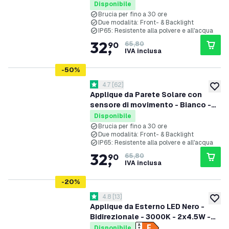
- 3000K
Disponibile
Brucia per fino a 30 ore
Due modalità: Front- & Backlight
IP65: Resistente alla polvere e all'acqua
32
,
90
65,80
IVA inclusa
-
50
%
apri il cassetto delle recensioni
4.7
[
62
]
4.7 stelle di valutazione
aggiung
Applique da Parete Solare con
sensore di movimento - Bianco -
8W - 3000K
Disponibile
Brucia per fino a 30 ore
Due modalità: Front- & Backlight
IP65: Resistente alla polvere e all'acqua
32
,
90
65,80
IVA inclusa
-
20
%
apri il cassetto delle recensioni
4.8
[
13
]
4.8 stelle di valutazione
aggiung
Applique da Esterno LED Nero -
Bidirezionale - 3000K - 2x4.5W -
IP54
Disponibile