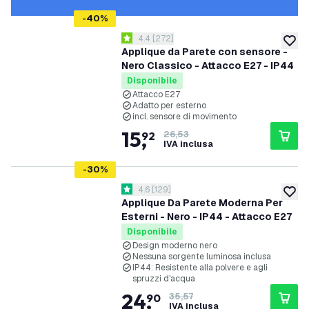
-
40
%
apri il cassetto delle recensioni
4.4
[
272
]
4.4 stelle di valutazione
aggiung
Applique da Parete con sensore -
Nero Classico - Attacco E27 - IP44
Disponibile
Attacco E27
Adatto per esterno
incl. sensore di movimento
15
,
92
26,53
IVA inclusa
-
30
%
apri il cassetto delle recensioni
4.6
[
129
]
4.6 stelle di valutazione
aggiung
Applique Da Parete Moderna Per
Esterni - Nero - IP44 - Attacco E27
Disponibile
Design moderno nero
Nessuna sorgente luminosa inclusa
IP44: Resistente alla polvere e agli
spruzzi d'acqua
24
,
90
35,57
IVA inclusa