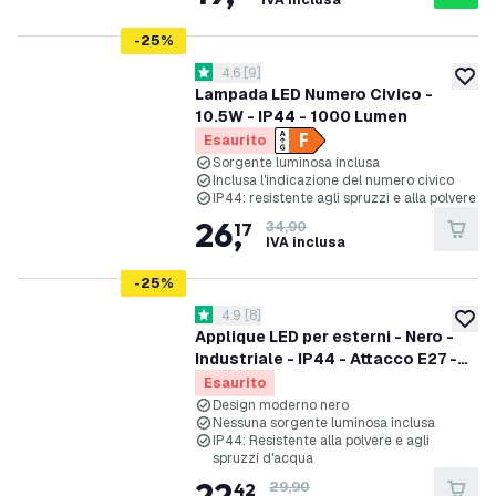
IVA inclusa
-
25
%
apri il cassetto delle recensioni
4.6
[
9
]
4.6 stelle di valutazione
aggiung
Lampada LED Numero Civico -
10.5W - IP44 - 1000 Lumen
Esaurito
Sorgente luminosa inclusa
Inclusa l'indicazione del numero civico
IP44: resistente agli spruzzi e alla polvere
26
,
17
34,90
IVA inclusa
-
25
%
apri il cassetto delle recensioni
4.9
[
8
]
4.9 stelle di valutazione
aggiung
Applique LED per esterni - Nero -
Industriale - IP44 - Attacco E27 -
IP44
Esaurito
Design moderno nero
Nessuna sorgente luminosa inclusa
IP44: Resistente alla polvere e agli
spruzzi d'acqua
22
,
42
29,90