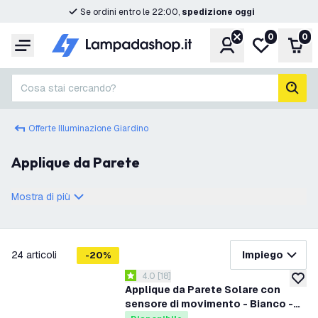
Se ordini entro le 22:00,
spedizione oggi
0
0
Account
Lista desider
Carr
Menu
Cosa stai cercando?
cerc
Offerte Illuminazione Giardino
Applique da Parete
Mostra di più
filtra
24
articoli
Impiego
-
20
%
apri il cassetto delle recensioni
4.0
[
18
]
4 stelle di valutazione
aggiung
Applique da Parete Solare con
sensore di movimento - Bianco -