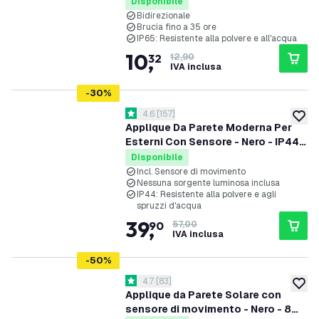
3W - 3000K
Disponibile
Bidirezionale
Brucia fino a 35 ore
IP65: Resistente alla polvere e all'acqua
10
,
32
12,90
IVA inclusa
-
30
%
apri il cassetto delle recensioni
4.6
[
157
]
4.6 stelle di valutazione
aggiung
Applique Da Parete Moderna Per
Esterni Con Sensore - Nero - IP44 -
Attacco E27
Disponibile
Incl. Sensore di movimento
Nessuna sorgente luminosa inclusa
IP44: Resistente alla polvere e agli
spruzzi d'acqua
39
,
90
57,00
IVA inclusa
-
50
%
apri il cassetto delle recensioni
4.7
[
83
]
4.7 stelle di valutazione
aggiung
Applique da Parete Solare con
sensore di movimento - Nero - 8W