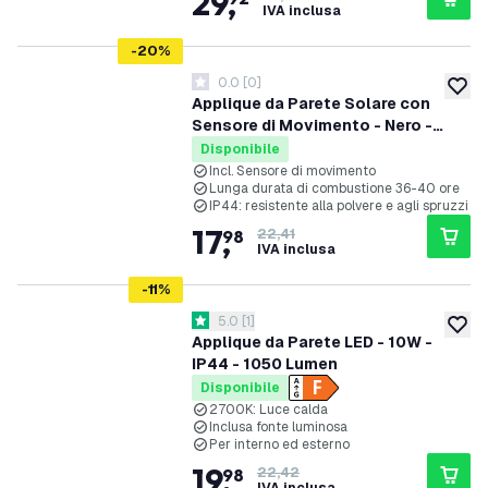
29
,
IVA inclusa
-
20
%
0.0
[
0
]
0 stelle di valutazione
aggiung
Applique da Parete Solare con
Sensore di Movimento - Nero -
IP44
Disponibile
Incl. Sensore di movimento
Lunga durata di combustione 36-40 ore
IP44: resistente alla polvere e agli spruzzi
17
,
98
22,41
IVA inclusa
-
11
%
apri il cassetto delle recensioni
5.0
[
1
]
5 stelle di valutazione
aggiung
Applique da Parete LED - 10W -
IP44 - 1050 Lumen
Disponibile
2700K: Luce calda
Inclusa fonte luminosa
Per interno ed esterno
19
,
98
22,42