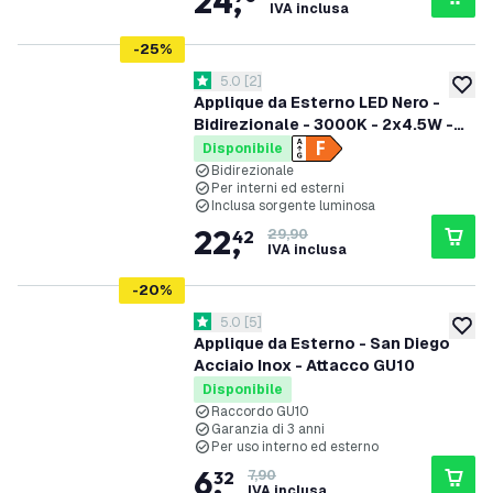
24
,
IVA inclusa
-
25
%
apri il cassetto delle recensioni
5.0
[
2
]
5 stelle di valutazione
aggiung
Applique da Esterno LED Nero -
Bidirezionale - 3000K - 2x4.5W -
IP54
Disponibile
Bidirezionale
Per interni ed esterni
Inclusa sorgente luminosa
22
,
42
29,90
IVA inclusa
-
20
%
apri il cassetto delle recensioni
5.0
[
5
]
5 stelle di valutazione
aggiung
Applique da Esterno - San Diego
Acciaio Inox - Attacco GU10
Disponibile
Raccordo GU10
Garanzia di 3 anni
Per uso interno ed esterno
6
,
32
7,90
IVA inclusa