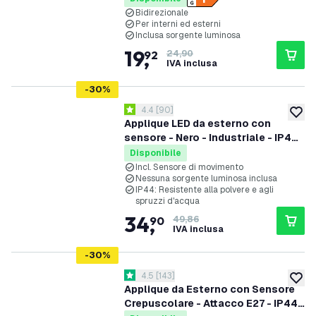
Bidirezionale
Per interni ed esterni
Inclusa sorgente luminosa
19
,
92
24,90
IVA inclusa
-
30
%
apri il cassetto delle recensioni
4.4
[
90
]
4.4 stelle di valutazione
aggiung
Applique LED da esterno con
sensore - Nero - Industriale - IP44
- Attacco E27
Disponibile
Incl. Sensore di movimento
Nessuna sorgente luminosa inclusa
IP44: Resistente alla polvere e agli
spruzzi d'acqua
34
,
90
49,86
IVA inclusa
-
30
%
apri il cassetto delle recensioni
4.5
[
143
]
4.5 stelle di valutazione
aggiung
Applique da Esterno con Sensore
Crepuscolare - Attacco E27 - IP44 -