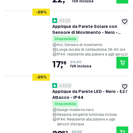
IVA inclusa
-
26
%
apri il cassetto delle recensioni
4.5
[
2
]
4.5 stelle di valutazione
aggiung
Applique da Parete Solare con
Sensore di Movimento - Nero -
IP44
Disponibile
Incl. Sensore di movimento
Lunga durata di combustione 36-40 ore
IP44: resistente alla polvere e agli spruzzi
17
,
98
24,40
IVA inclusa
-
25
%
apri il cassetto delle recensioni
4.8
[
12
]
4.8 stelle di valutazione
aggiung
Applique da Parete LED - Nero - E27
Attacco - IP44
Disponibile
Design moderno nero
Nessuna sorgente luminosa inclusa
IP44: Resistente alla polvere e agli
spruzzi d'acqua
92
39,90