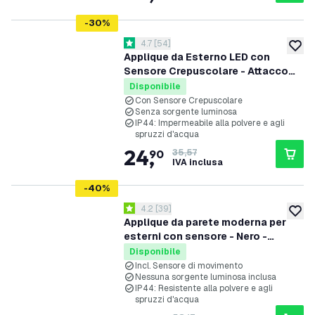
-
30
%
apri il cassetto delle recensioni
4.7
[
54
]
4.7 stelle di valutazione
aggiung
Applique da Esterno LED con
Sensore Crepuscolare - Attacco
E27 - IP44 - Nero
Disponibile
Con Sensore Crepuscolare
Senza sorgente luminosa
IP44: Impermeabile alla polvere e agli
spruzzi d'acqua
24
,
90
35,57
IVA inclusa
-
40
%
apri il cassetto delle recensioni
4.2
[
39
]
4.2 stelle di valutazione
aggiung
Applique da parete moderna per
esterni con sensore - Nero -
Attacco E27
Disponibile
Incl. Sensore di movimento
Nessuna sorgente luminosa inclusa
IP44: Resistente alla polvere e agli
spruzzi d'acqua