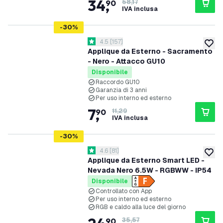
34
,
90
58,17
IVA inclusa
-
30
%
apri il cassetto delle recensioni
4.5
[
157
]
4.5 stelle di valutazione
aggiung
Applique da Esterno - Sacramento
- Nero - Attacco GU10
Disponibile
Raccordo GU10
Garanzia di 3 anni
Per uso interno ed esterno
7
,
90
11,29
IVA inclusa
-
30
%
apri il cassetto delle recensioni
4.6
[
81
]
4.6 stelle di valutazione
aggiung
Applique da Esterno Smart LED -
Nevada Nero 6.5W - RGBWW - IP54
Disponibile
Controllato con App
Per uso interno ed esterno
RGB e caldo alla luce del giorno
90
35,57