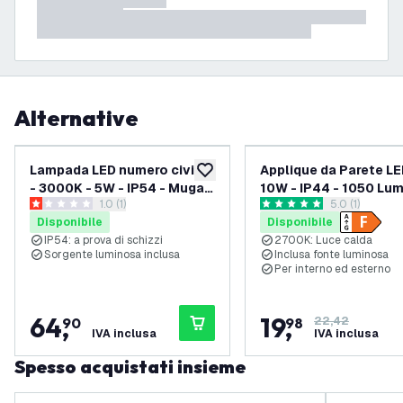
Alternative
Lampada LED numero civico
Applique da Parete LE
aggiungi alla lista desideri
- 3000K - 5W - IP54 - Muga -
10W - IP44 - 1050 Lu
apri il cassetto delle recensioni
1.0 (1)
apri il casset
5.0 (1)
Antracite
1 stelle di valutazione
5 stelle di valutazione
Disponibile
Disponibile
IP54: a prova di schizzi
2700K: Luce calda
Sorgente luminosa inclusa
Inclusa fonte luminosa
Per interno ed esterno
64
,
19
,
90
98
22,42
IVA inclusa
IVA inclusa
Spesso acquistati insieme