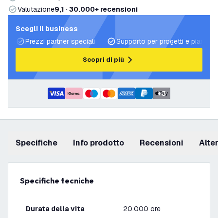
Valutazione
9,1 · 30.000+ recensioni
Scegli il business
Prezzi partner speciali
Supporto per progetti e piani di 
Scopri di più
+
3
Specifiche
info prodotto
recensioni
Alt
Specifiche tecniche
Durata della vita
20.000 ore