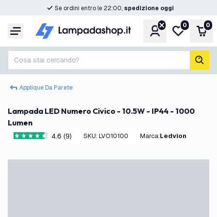
Se ordini entro le 22:00,
spedizione oggi
0
0
Account
Lista desider
Carr
Menu
Cosa stai cercando?
cerc
Applique Da Parete
Lampada LED Numero Civico - 10.5W - IP44 - 1000
Lumen
4.6 (9)
SKU
:
LVO10100
Marca
:
Ledvion
4.6 stelle di valutazione