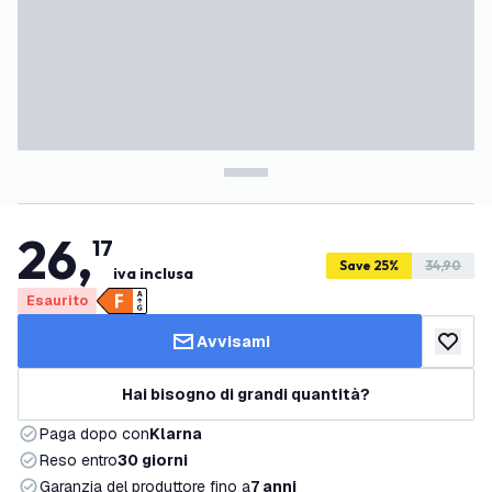
26
,
17
Save 25%
34,90
iva inclusa
Esaurito
Avvisami
aggiungi 
Hai bisogno di grandi quantità?
Paga dopo con
Klarna
Reso entro
30 giorni
Garanzia del produttore fino a
7 anni