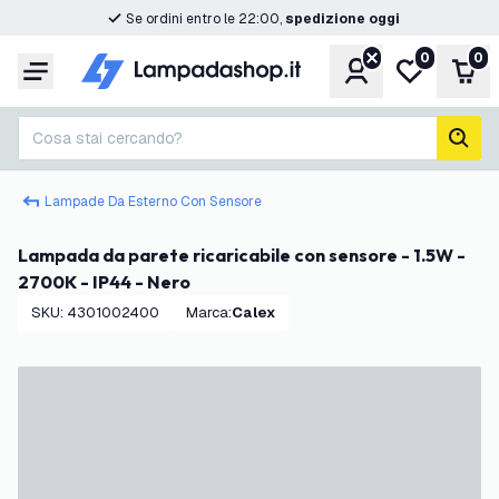
Se ordini entro le 22:00,
spedizione oggi
0
0
Account
Lista desider
Carr
Menu
Cosa stai cercando?
cerc
Lampade Da Esterno Con Sensore
Lampada da parete ricaricabile con sensore - 1.5W -
2700K - IP44 - Nero
SKU
:
4301002400
Marca
:
Calex