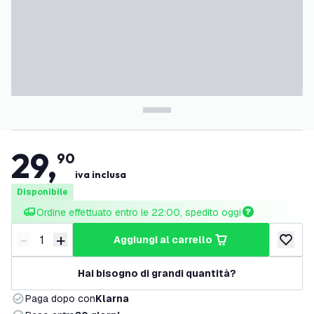
29
,
90
iva inclusa
Disponibile
Ordine effettuato entro le 22:00, spedito oggi
-
+
aggiungi al carrello
Riduci quantità
Aumenta quantità
aggiungi 
Hai bisogno di grandi quantità?
Paga dopo con
Klarna