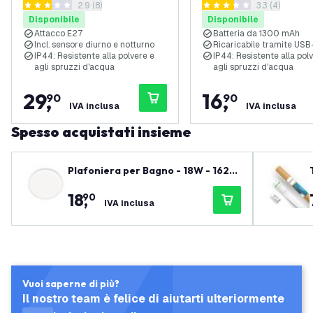
apri il cassetto delle recensioni
2.9 (8)
apri il casset
3.3 (4)
E27 - Nero
150 lumen - 2700K - I
2.9 stelle di valutazione
3.3 stelle di valutazione
Disponibile
Disponibile
Senza Fili - Batteria 
Attacco E27
Batteria da 1300 mAh
mAh - Alluminio - Ner
Incl. sensore diurno e notturno
Ricaricabile tramite US
IP44: Resistente alla polvere e
IP44: Resistente alla pol
agli spruzzi d'acqua
agli spruzzi d'acqua
29
,
16
,
90
90
IVA inclusa
IVA inclusa
Spesso acquistati insieme
Plafoniera per Bagno - 18W - 1620
Lumen - Bianco - Ã˜29 CM - IP44 Im
18
,
90
permeabile - 2700K - Plafoniera L
IVA inclusa
ED
Vuoi saperne di più?
Il nostro team è felice di aiutarti ulteriormente