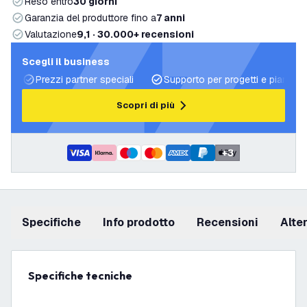
Reso entro
30 giorni
Garanzia del produttore fino a
7 anni
Valutazione
9,1 · 30.000+ recensioni
Scegli il business
Prezzi partner speciali
Supporto per progetti e piani di 
Scopri di più
+
3
Specifiche
info prodotto
recensioni
Alt
Specifiche tecniche