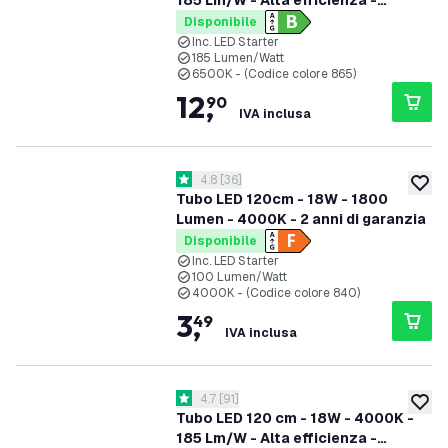
185 Lm/W - Alta efficienza -
Etichetta energetica B
Disponibile
Inc. LED Starter
185 Lumen/Watt
6500K - (Codice colore 865)
12
,
90
IVA inclusa
apri il cassetto delle recensioni
4.8
[
36
]
4.8 stelle di valutazione
aggiung
Tubo LED 120cm - 18W - 1800
Lumen - 4000K - 2 anni di garanzia
Disponibile
Inc. LED Starter
100 Lumen/Watt
4000K - (Codice colore 840)
3
,
49
IVA inclusa
apri il cassetto delle recensioni
4.7
[
91
]
4.7 stelle di valutazione
aggiung
Tubo LED 120 cm - 18W - 4000K -
185 Lm/W - Alta efficienza -