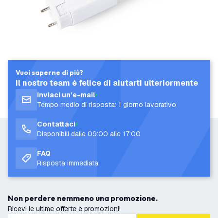
Vuoi saperne di più?
Il nostro team è felice di aiutarti ulteriormente
Inviaci un’e-mail
Tempo medio di risposta: 1 giorno lavorativo
Contattaci
Disponibili dalle 09:00 alle 17:00
FAQ
Risposta immediata
Non perdere nemmeno una promozione.
Ricevi le ultime offerte e promozioni!