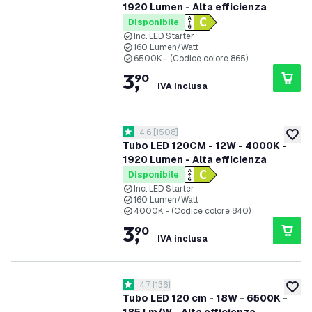
1920 Lumen - Alta efficienza
Disponibile
Inc. LED Starter
160 Lumen/Watt
6500K - (Codice colore 865)
3
,
90
IVA inclusa
apri il cassetto delle recensioni
4.6
[
1508
]
4.6 stelle di valutazione
aggiung
Tubo LED 120CM - 12W - 4000K -
1920 Lumen - Alta efficienza
Disponibile
Inc. LED Starter
160 Lumen/Watt
4000K - (Codice colore 840)
3
,
90
IVA inclusa
apri il cassetto delle recensioni
4.7
[
136
]
4.7 stelle di valutazione
aggiung
Tubo LED 120 cm - 18W - 6500K -