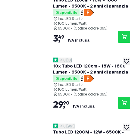
Tubo LED 120cm - 18W - 1800
Lumen - 6500K - 2 anni di garanzia
Disponibile
Inc. LED Starter
100 Lumen/Watt
6500K - (Codice colore 865)
3
,
49
IVA inclusa
apri il cassetto delle recensioni
4.8
[
13
]
4.8 stelle di valutazione
aggiung
10x Tubo LED 120cm - 18W - 1800
Lumen - 6500K - 2 anni di garanzia
Disponibile
Inc. LED Starter
100 Lumen/Watt
6500K - (Codice colore 865)
29
,
90
IVA inclusa
apri il cassetto delle recensioni
4.6
[
991
]
4.6 stelle di valutazione
aggiung
Tubo LED 120CM - 12W - 6500K -