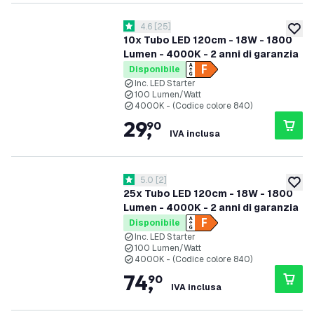
apri il cassetto delle recensioni
4.6
[
25
]
4.6 stelle di valutazione
aggiung
10x Tubo LED 120cm - 18W - 1800
Lumen - 4000K - 2 anni di garanzia
Disponibile
Inc. LED Starter
100 Lumen/Watt
4000K - (Codice colore 840)
29
,
90
IVA inclusa
apri il cassetto delle recensioni
5.0
[
2
]
5 stelle di valutazione
aggiung
25x Tubo LED 120cm - 18W - 1800
Lumen - 4000K - 2 anni di garanzia
Disponibile
Inc. LED Starter
100 Lumen/Watt
4000K - (Codice colore 840)
74
,
90
IVA inclusa