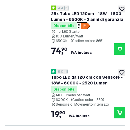
apri il cassetto delle recensioni
4.4
[
5
]
4.4 stelle di valutazione
aggiung
25x Tubo LED 120cm - 18W - 1800
Lumen - 6500K - 2 anni di garanzia
Disponibile
Inc. LED Starter
100 Lumen/Watt
6500K - (Codice colore 865)
74
,
90
IVA inclusa
apri il cassetto delle recensioni
5.0
[
1
]
5 stelle di valutazione
aggiung
Tubo LED da 120 cm con Sensore -
18W - 6000K - 2520 Lumen
Disponibile
140 Lumens per Watt
6000K - (Codice colore 860)
Sensore di Movimento Integrato
19
,
90
IVA inclusa