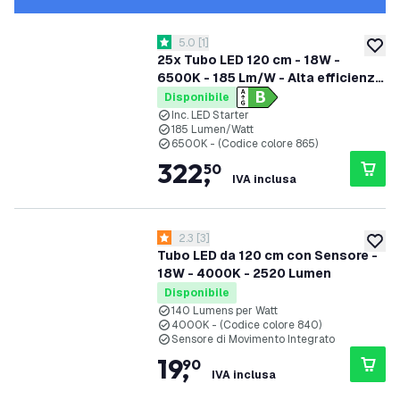
apri il cassetto delle recensioni
5.0
[
1
]
5 stelle di valutazione
aggiung
25x Tubo LED 120 cm - 18W -
6500K - 185 Lm/W - Alta efficienza
- Etichetta energetica B
Disponibile
Inc. LED Starter
185 Lumen/Watt
6500K - (Codice colore 865)
322
,
50
IVA inclusa
apri il cassetto delle recensioni
2.3
[
3
]
2.3 stelle di valutazione
aggiung
Tubo LED da 120 cm con Sensore -
18W - 4000K - 2520 Lumen
Disponibile
140 Lumens per Watt
4000K - (Codice colore 840)
Sensore di Movimento Integrato
19
,
90
IVA inclusa