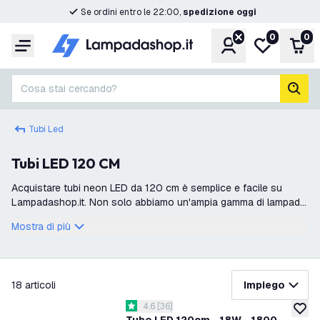
Se ordini entro le 22:00,
spedizione oggi
0
0
Account
Lista desider
Carr
Menu
Cosa stai cercando?
cerc
Tubi Led
Tubi LED 120 CM
Acquistare tubi neon LED da 120 cm è semplice e facile su
Lampadashop.it. Non solo abbiamo un'ampia gamma di lampade
neon a LED, ma tutto viene consegnato direttamente dal
Mostra di più
magazzino. Anche per questo
filtra
18
articoli
Impiego
apri il cassetto delle recensioni
4.6
[
36
]
4.6 stelle di valutazione
aggiung