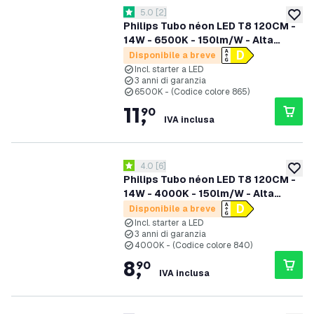
apri il cassetto delle recensioni
5.0
[
2
]
5 stelle di valutazione
aggiung
Philips Tubo néon LED T8 120CM -
14W - 6500K - 150lm/W - Alta
efficienza
Disponibile a breve
Incl. starter a LED
3 anni di garanzia
6500K - (Codice colore 865)
11
,
90
IVA inclusa
apri il cassetto delle recensioni
4.0
[
6
]
4 stelle di valutazione
aggiung
Philips Tubo néon LED T8 120CM -
14W - 4000K - 150lm/W - Alta
efficienza
Disponibile a breve
Incl. starter a LED
3 anni di garanzia
4000K - (Codice colore 840)
8
,
90
IVA inclusa