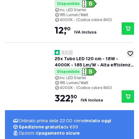
Etichetta energetica B
Disponibile
Inc. LED Starter
185 Lumen/Watt
4000K - (Codice colore 840)
12
,
90
IVA inclusa
apri il cassetto delle recensioni
5.0
[
1
]
5 stelle di valutazione
aggiung
25x Tubo LED 120 cm - 18W -
4000K - 185 Lm/W - Alta efficienza
- Etichetta energetica B
Disponibile
Inc. LED Starter
185 Lumen/Watt
4000K - (Codice colore 840)
322
,
50
IVA inclusa
Ordinato prima delle 22:00 viene
inviato oggi
Spedizione gratuita
da €99
Opzioni di
pagamento sicure