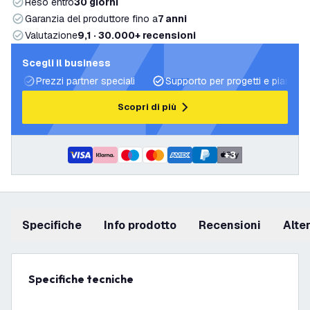
Reso entro
30 giorni
Garanzia del produttore fino a
7 anni
Valutazione
9,1 · 30.000+ recensioni
Scegli il business
Prezzi partner speciali
Supporto per progetti e piani di 
Scopri di più
+
3
Specifiche
info prodotto
recensioni
Alt
Specifiche tecniche