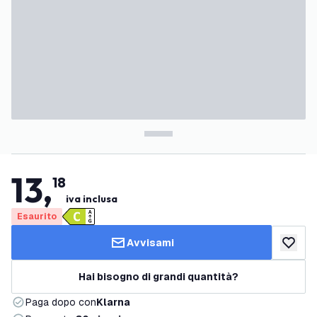
13
,
18
iva inclusa
Esaurito
Avvisami
aggiungi 
Hai bisogno di grandi quantità?
Paga dopo con
Klarna