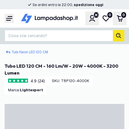
Se ordini entro le 22:00,
spedizione oggi
0
0
Account
Lista desider
Carr
Menu
Cosa stai cercando?
cerc
Tubi Neon LED 120 CM
Tubo LED 120 CM - 160 Lm/W - 20W - 4000K - 3200
Lumen
4.9 (24)
SKU
:
T8P120-4000K
4.9 stelle di valutazione
Marca
:
Lightexpert