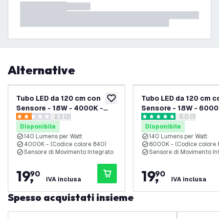
Alternative
Tubo LED da 120 cm con
Tubo LED da 120 cm c
aggiungi alla lista desideri
Sensore - 18W - 4000K -
Sensore - 18W - 6000
apri il cassetto delle recensioni
2.3 (3)
apri il casset
5.0 (1)
2520 Lumen
2520 Lumen
2.3 stelle di valutazione
5 stelle di valutazione
Disponibile
Disponibile
140 Lumens per Watt
140 Lumens per Watt
4000K - (Codice colore 840)
6000K - (Codice colore 
Sensore di Movimento Integrato
Sensore di Movimento In
19
,
19
,
90
90
IVA inclusa
IVA inclusa
Spesso acquistati insieme