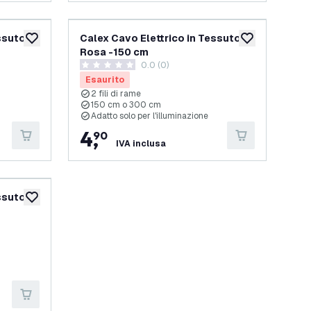
ssuto -
Calex Cavo Elettrico in Tessuto -
aggiungi alla lista desideri
aggiungi alla lis
Rosa -150 cm
0.0 (0)
0 stelle di valutazione
Esaurito
2 fili di rame
150 cm o 300 cm
Adatto solo per l'illuminazione
4
,
90
IVA inclusa
ssuto -
aggiungi alla lista desideri