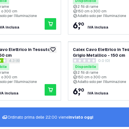
bile
Disponibile
di rame
2 fili di rame
 o 300 cm
150 cm o 300 cm
solo per l'illuminazione
Adatto solo per l'illuminazione
6
,
90
IVA inclusa
IVA inclusa
avo Elettrico in Tessuto -
Calex Cavo Elettrico in Te
aggiungi alla lista desideri
150 cm
Grigio Metallico - 150 cm
apri il cassetto delle recensioni
4.3 (6)
0.0 (0)
 di valutazione
0 stelle di valutazione
bile
Disponibile
di rame
2 fili di rame
 o 300 cm
150 cm o 300 cm
solo per l'illuminazione
Adatto solo per l'illuminazione
6
,
90
VA inclusa
IVA inclusa
Ordinato prima delle 22:00 viene
inviato oggi