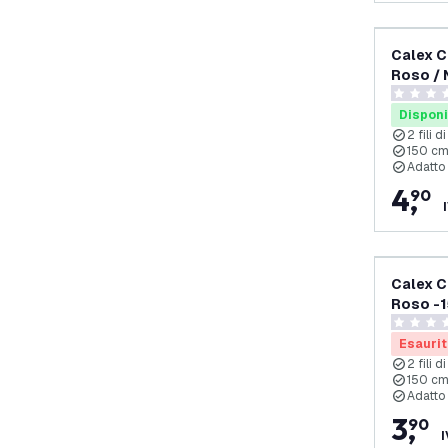
Calex C
Roso / 
0 stelle d
Disponi
2 fili 
150 cm
Adatto 
4
,
90
Calex C
Roso -
0 stelle d
Esaurit
2 fili 
150 c
Adatto 
3
,
90
I