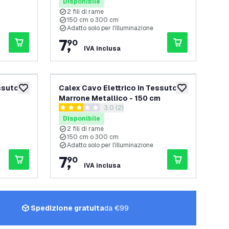
Disponibile
2 fili di rame
150 cm o 300 cm
Adatto solo per l'illuminazione
7
,
90
IVA inclusa
ssuto -
Calex Cavo Elettrico in Tessuto -
aggiungi alla lista desideri
aggiungi alla lis
Marrone Metallico - 150 cm
apri il cassetto delle recensioni
3.0 (2)
3 stelle di valutazione
Disponibile
2 fili di rame
150 cm o 300 cm
Adatto solo per l'illuminazione
7
,
90
IVA inclusa
Spedizione gratuita
da €99