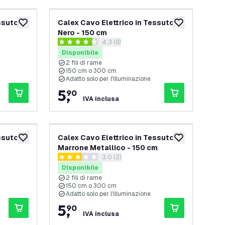
ssuto -
Calex Cavo Elettrico in Tessuto -
aggiungi alla lista desideri
aggiungi alla lis
Nero - 150 cm
elle recensioni
apri il cassetto delle recensioni
4.3 (6)
4.3 stelle di valutazione
Disponibile
2 fili di rame
150 cm o 300 cm
Adatto solo per l'illuminazione
5
,
90
IVA inclusa
ssuto -
Calex Cavo Elettrico in Tessuto -
aggiungi alla lista desideri
aggiungi alla lis
Marrone Metallico - 150 cm
apri il cassetto delle recensioni
3.0 (2)
3 stelle di valutazione
Disponibile
2 fili di rame
150 cm o 300 cm
Adatto solo per l'illuminazione
5
,
90
IVA inclusa