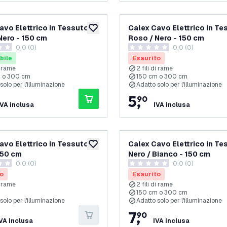
avo Elettrico in Tessuto -
Calex Cavo Elettrico in Te
aggiungi alla lista desideri
Nero - 150 cm
Roso / Nero - 150 cm
0.0 (0)
0.0 (0)
i valutazione
0 stelle di valutazione
bile
Esaurito
di rame
2 fili di rame
 o 300 cm
150 cm o 300 cm
solo per l'illuminazione
Adatto solo per l'illuminazione
5
,
90
IVA inclusa
IVA inclusa
avo Elettrico in Tessuto -
Calex Cavo Elettrico in Te
aggiungi alla lista desideri
150 cm
Nero / Bianco - 150 cm
0.0 (0)
0.0 (0)
i valutazione
0 stelle di valutazione
o
Esaurito
di rame
2 fili di rame
m
150 cm o 300 cm
solo per l'illuminazione
Adatto solo per l'illuminazione
7
,
90
VA inclusa
IVA inclusa