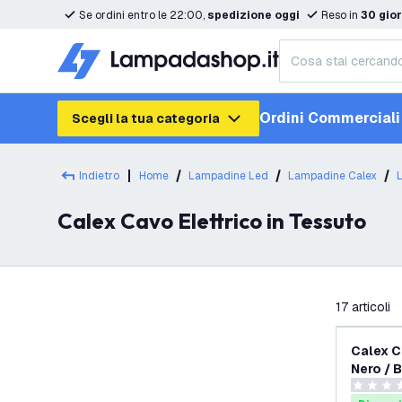
Se ordini entro le 22:00,
spedizione oggi
Reso in
30 gior
Ordini Commerciali
Scegli la tua categoria
Indietro
Home
Lampadine Led
Lampadine Calex
Calex Cavo Elettrico in Tessuto
filtra
17
articoli
Calex C
Nero / 
0 stelle d