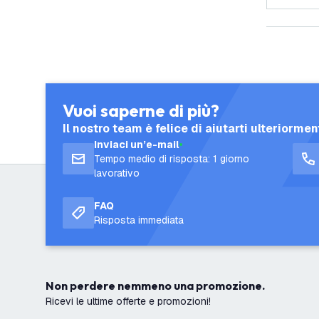
Vuoi saperne di più?
Il nostro team è felice di aiutarti ulteriormen
Inviaci un’e-mail
Tempo medio di risposta: 1 giorno
lavorativo
FAQ
Risposta immediata
Non perdere nemmeno una promozione.
Ricevi le ultime offerte e promozioni!