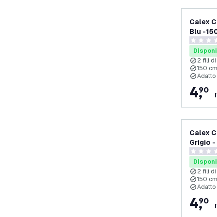
Calex C
Blu -15
0 stelle d
Disponi
2 fili 
150 cm
Adatto 
4
,
90
Calex C
Grigio 
0 stelle d
Disponi
2 fili 
150 cm
Adatto 
4
,
90