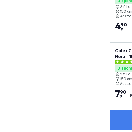
Disponi
2 fili 
150 cm
Adatto 
4
,
90
Calex C
Nero - 
4.3 stelle
Disponi
2 fili 
150 cm
Adatto 
7
,
90
I