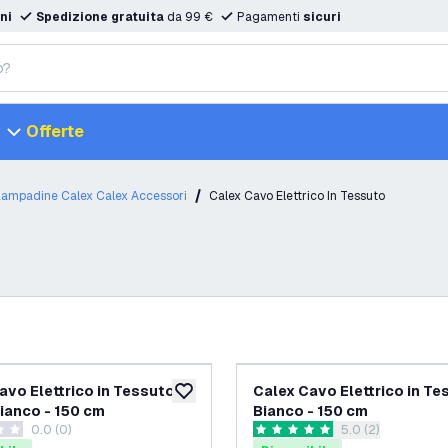
ni
Spedizione gratuita
da 99 €
Pagamenti
sicuri
Offerte
Lampadine Calex Calex Accessori
Calex Cavo Elettrico In Tessuto
avo Elettrico in Tessuto -
Calex Cavo Elettrico in Te
aggiungi alla lista desideri
Bianco - 150 cm
Bianco - 150 cm
0.0 (0)
apri il cassetto d
5.0 (2)
i valutazione
5 stelle di valutazione