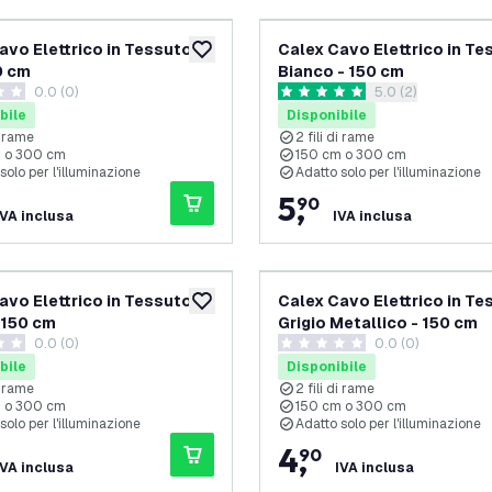
avo Elettrico in Tessuto -
Calex Cavo Elettrico in Te
aggiungi alla lista desideri
0 cm
Bianco - 150 cm
0.0 (0)
apri il cassetto d
5.0 (2)
i valutazione
5 stelle di valutazione
bile
Disponibile
di rame
2 fili di rame
 o 300 cm
150 cm o 300 cm
solo per l'illuminazione
Adatto solo per l'illuminazione
5
,
90
IVA inclusa
IVA inclusa
avo Elettrico in Tessuto -
Calex Cavo Elettrico in Te
aggiungi alla lista desideri
- 150 cm
Grigio Metallico - 150 cm
0.0 (0)
0.0 (0)
i valutazione
0 stelle di valutazione
bile
Disponibile
di rame
2 fili di rame
 o 300 cm
150 cm o 300 cm
solo per l'illuminazione
Adatto solo per l'illuminazione
4
,
90
IVA inclusa
IVA inclusa