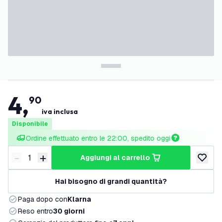
4
,
90
iva inclusa
Disponibile
Ordine effettuato entro le 22:00, spedito oggi
-
+
aggiungi al carrello
Riduci quantità
Aumenta quantità
aggiungi 
Hai bisogno di grandi quantità?
Paga dopo con
Klarna
Reso entro
30 giorni