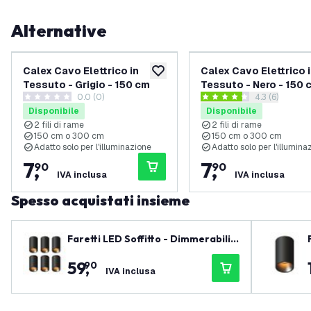
Alternative
Calex Cavo Elettrico in
Calex Cavo Elettrico 
aggiungi alla lista desideri
Tessuto - Grigio - 150 cm
Tessuto - Nero - 150 
0.0 (0)
apri il casset
4.3 (6)
0 stelle di valutazione
4.3 stelle di valutazione
Disponibile
Disponibile
2 fili di rame
2 fili di rame
150 cm o 300 cm
150 cm o 300 cm
Adatto solo per l'illuminazione
Adatto solo per l'illumina
7
,
7
,
90
90
IVA inclusa
IVA inclusa
Spesso acquistati insieme
Faretti LED Soffitto - Dimmerabili -
Nero - Rotondo - 3W - 2700K - 345
59
,
90
Lumen - ø80mm - 6 pack
IVA inclusa