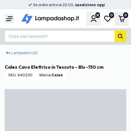
Se ordini entro le 22:00,
spedizione oggi
0
0
Account
Lista desider
Carr
Menu
Cosa stai cercando?
cerc
Lampadine LED
Calex Cavo Elettrico in Tessuto - Blu -150 cm
SKU
:
940230
Marca
:
Calex