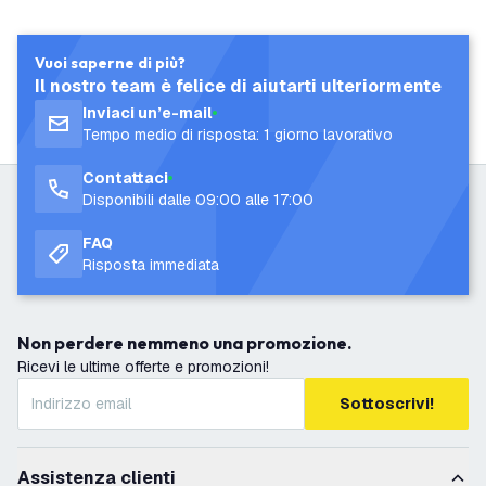
Vuoi saperne di più?
Il nostro team è felice di aiutarti ulteriormente
Inviaci un’e-mail
Tempo medio di risposta: 1 giorno lavorativo
Contattaci
Disponibili dalle 09:00 alle 17:00
FAQ
Risposta immediata
Non perdere nemmeno una promozione.
Ricevi le ultime offerte e promozioni!
Sottoscrivi!
Assistenza clienti