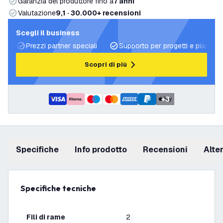
Garanzia del produttore fino a
7 anni
Valutazione
9,1 · 30.000+ recensioni
Scegli il business
Prezzi partner speciali
Supporto per progetti e piani di 
Scopri di più
+
3
Specifiche
info prodotto
recensioni
Alt
Specifiche tecniche
Fili di rame
2