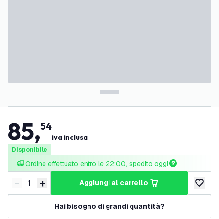
85
,
54
iva inclusa
Disponibile
Ordine effettuato entro le 22:00, spedito oggi
-
+
aggiungi al carrello
Riduci quantità
Aumenta quantità
aggiungi 
Hai bisogno di grandi quantità?