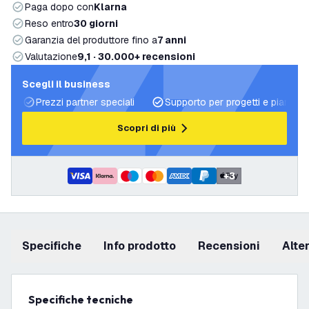
Paga dopo con
Klarna
Reso entro
30 giorni
Garanzia del produttore fino a
7 anni
Valutazione
9,1 · 30.000+ recensioni
Scegli il business
Prezzi partner speciali
Supporto per progetti e piani di 
Scopri di più
+
3
Specifiche
info prodotto
recensioni
Alt
Specifiche tecniche