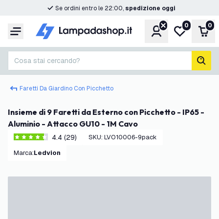
Se ordini entro le 22:00,
spedizione oggi
0
0
Account
Lista desider
Carr
Menu
Cosa stai cercando?
cerc
Faretti Da Giardino Con Picchetto
Insieme di 9 Faretti da Esterno con Picchetto - IP65 -
Aluminio - Attacco GU10 - 1M Cavo
4.4 (29)
SKU
:
LVO10006-9pack
4.4 stelle di valutazione
Marca
:
Ledvion