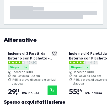
Alternative
Insieme di 3 Faretti da
Insieme di 6 Faretti da
aggiungi alla lista desideri
Esterno con Picchetto -
Esterno con Picchett
apri il cassetto delle recensioni
4.3 (20)
apri il casset
4.4 (24)
IP65 - Aluminio - Attacco
IP65 - Aluminio - Att
4.3 stelle di valutazione
4.4 stelle di valutazione
Disponibile
Disponibile
GU10 - 1M Cavo
GU10 - 1M Cavo
Raccordo GU10
Raccordo GU10
incl. Cavo da 100 cm
incl. Cavo da 100 cm
IP65: a prova di polvere e schizzi
IP65: a prova di polvere e
d'acqua
d'acqua
29
,
55
,
11
84
IVA inclusa
IVA inclusa
Spesso acquistati insieme