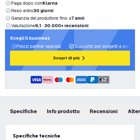
Paga dopo con
Klarna
Reso entro
30 giorni
Garanzia del produttore fino a
7 anni
Valutazione
9,1 · 30.000+ recensioni
Scegli il business
Prezzi partner speciali
Supporto per progetti e piani di 
Scopri di più
+
3
Specifiche
info prodotto
recensioni
Alt
Specifiche tecniche