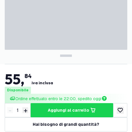
55
,
84
iva inclusa
Disponibile
Ordine effettuato entro le 22:00, spedito oggi
-
+
aggiungi al carrello
Riduci quantità
Aumenta quantità
aggiungi 
Hai bisogno di grandi quantità?