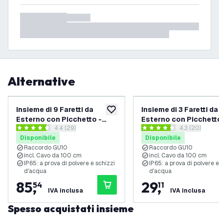
Alternative
Insieme di 9 Faretti da
Insieme di 3 Faretti da
aggiungi alla lista desideri
Esterno con Picchetto -
Esterno con Picchett
apri il cassetto delle recensioni
4.4 (29)
apri il casset
4.3 (20)
IP65 - Aluminio - Attacco
IP65 - Aluminio - Att
4.4 stelle di valutazione
4.3 stelle di valutazione
Disponibile
Disponibile
GU10 - 1M Cavo
GU10 - 1M Cavo
Raccordo GU10
Raccordo GU10
incl. Cavo da 100 cm
incl. Cavo da 100 cm
IP65: a prova di polvere e schizzi
IP65: a prova di polvere e
d'acqua
d'acqua
85
,
29
,
54
11
IVA inclusa
IVA inclusa
Spesso acquistati insieme