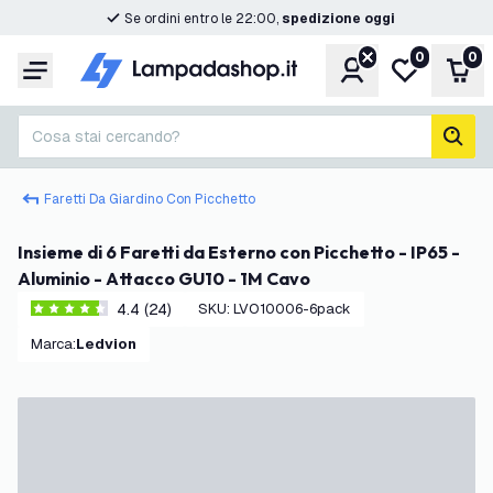
Se ordini entro le 22:00,
spedizione oggi
0
0
Account
Lista desider
Carr
Menu
Cosa stai cercando?
cerc
Faretti Da Giardino Con Picchetto
Insieme di 6 Faretti da Esterno con Picchetto - IP65 -
Aluminio - Attacco GU10 - 1M Cavo
4.4 (24)
SKU
:
LVO10006-6pack
4.4 stelle di valutazione
Marca
:
Ledvion