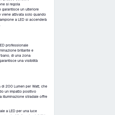
one si regola
 garantisce un ulteriore
ne viene attivata solo quando
 lampione a LED si accenderà
.
LED professionale
minazione brillante e
 urbano, di una zona
arantisce una visibilità
za di 200 Lumen per Watt, che
do un impatto positivo
a illuminazione stradale offre
ale a LED
per una luce