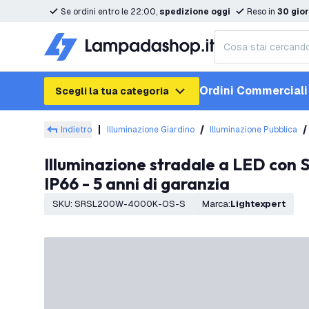
Se ordini entro le 22:00,
spedizione oggi
Reso in
30 gior
Ordini Commerciali
Scegli la tua categoria
Indietro
Illuminazione Giardino
Illuminazione Pubblica
Illuminazione stradale a LED con Sensore Crepuscolare - 200W - Chip Osram LED - 170 Lm/W - 4000K -
IP66 - 5 anni di garanzia
SKU
:
SRSL200W-4000K-OS-S
Marca
:
Lightexpert