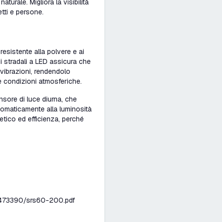
turale. Migliora la visibilità
etti e persone.
esistente alla polvere e ai
i stradali a LED
assicura che
 vibrazioni, rendendolo
le condizioni atmosferiche.
nsore di luce diurna, che
utomaticamente alla luminosità
etico ed efficienza, perché
1473390/srs60-200.pdf