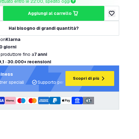
ettuato entro le 22:00, spedito oggi
aggiungi al carrello
tità
umenta quantità
aggiungi alla lis
Hai bisogno di grandi quantità?
con
Klarna
0 giorni
 produttore fino a
7 anni
9,1 · 30.000+ recensioni
siness
Scopri di più
tner speciali
Supporto per progetti e piani di illuminazione
+
1