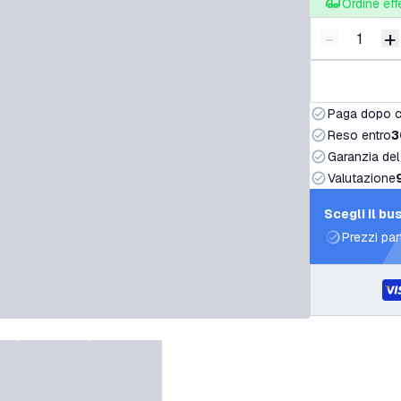
Ordine eff
-
+
Riduci quan
A
Paga dopo 
Reso entro
3
Garanzia del
Valutazione
Scegli il bu
Prezzi par