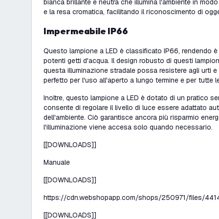
bianca brillante e neutra che illumina l'ambiente in modo na
e la resa cromatica, facilitando il riconoscimento di ogg
Impermeabile IP66
Questo lampione a LED è classificato IP66, rendendo è r
potenti getti d'acqua. Il design robusto di questi
lampion
questa illuminazione stradale possa resistere agli urti e
perfetto per l'uso all'aperto a lungo termine e per tutte 
Inoltre, questo lampione a LED è dotato di un pratico se
consente di regolare il livello di luce essere adattato a
dell'ambiente. Ciò garantisce ancora più risparmio energ
l'illuminazione viene accesa solo quando necessario.
[[DOWNLOADS]]
Manuale
[[DOWNLOADS]]
https://cdn.webshopapp.com/shops/250971/files/44
[[DOWNLOADS]]