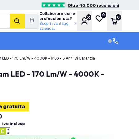
Oltre 40.000 recensioni
4.6 stelle di valutazione
Collaborare come
0
Lista desideri
0
professionista?
Account
Carrello
cerca
Scopri i vantaggi
aziendali
Servizio clien
Assistenza cl
 LED - 170 Lm/W - 4000K - IP66 - 5 Anni Di Garanzia
 gratuita
0
iva inclusa