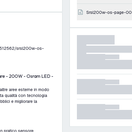
srsl200w-os-page-00
8512562/srsl200w-os-
lare - 200W - Osram LED -
 altre aree esterne in modo
alta qualità con tecnologia
bblici e migliorare la
 un pratico sensore