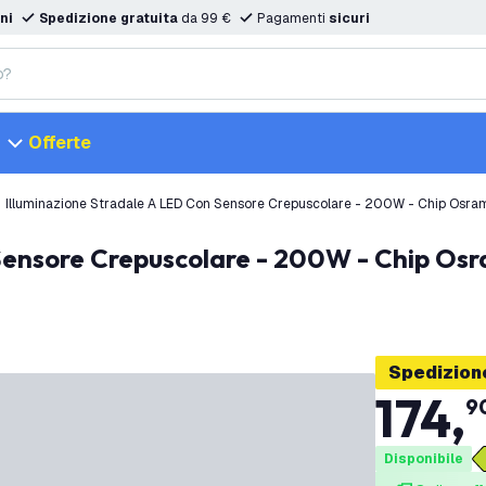
ni
Spedizione gratuita
da 99 €
Pagamenti
sicuri
Offerte
Illuminazione Stradale A LED Con Sensore Crepuscolare - 200W - Chip Osram
Spedizione
174
,
9
Disponibile