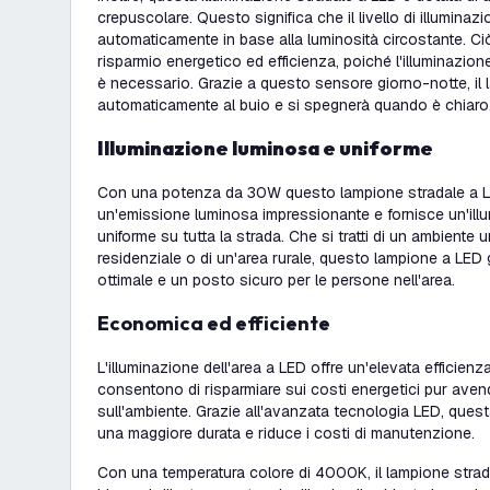
crepuscolare. Questo significa che il livello di illuminazi
automaticamente in base alla luminosità circostante. Ciò
risparmio energetico ed efficienza, poiché l'illuminazio
è necessario. Grazie a questo sensore giorno-notte, il
automaticamente al buio e si spegnerà quando è chiaro
Illuminazione luminosa e uniforme
Con una potenza da
30W
questo
lampione stradale a 
un'emissione luminosa impressionante e fornisce un'illu
uniforme su tutta la strada. Che si tratti di un ambiente
residenziale o di un'area rurale, questo lampione a LED g
ottimale e un posto sicuro per le persone nell'area.
Economica ed efficiente
L'
illuminazione dell'area a LED
offre un'elevata efficien
consentono di risparmiare sui costi energetici pur aven
sull'ambiente. Grazie all'avanzata tecnologia LED, quest
una maggiore durata e riduce i costi di manutenzione.
Con una temperatura colore di 4000K, il
lampione strad