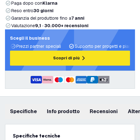
Paga dopo con
Klarna
Reso entro
30 giorni
Garanzia del produttore fino a
7 anni
Valutazione
9,1 · 30.000+ recensioni
Scegli il business
Prezzi partner speciali
Supporto per progetti e piani di 
Scopri di più
+
3
Specifiche
info prodotto
recensioni
Alt
Specifiche tecniche