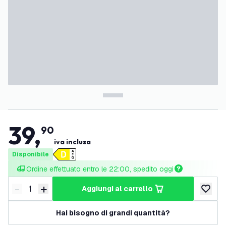
39
,
90
iva inclusa
Disponibile
Ordine effettuato entro le 22:00, spedito oggi
-
+
aggiungi al carrello
Riduci quantità
Aumenta quantità
aggiungi 
Hai bisogno di grandi quantità?