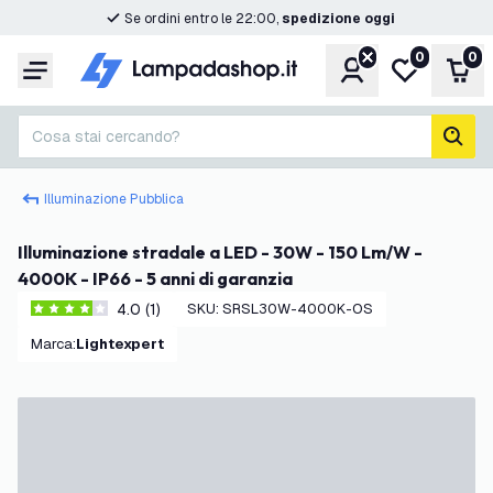
Se ordini entro le 22:00,
spedizione oggi
0
0
Account
Lista desider
Carr
Menu
Cosa stai cercando?
cerc
Illuminazione Pubblica
Illuminazione stradale a LED - 30W - 150 Lm/W -
4000K - IP66 - 5 anni di garanzia
4.0 (1)
SKU
:
SRSL30W-4000K-OS
4 stelle di valutazione
Marca
:
Lightexpert