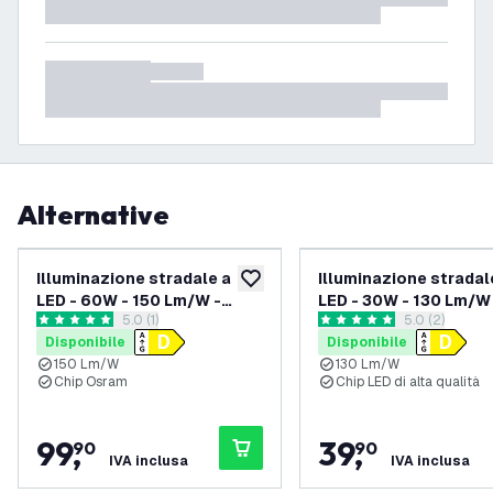
Alternative
Illuminazione stradale a
Illuminazione stradal
aggiungi alla lista desideri
LED - 60W - 150 Lm/W -
LED - 30W - 130 Lm/W
apri il cassetto delle recensioni
5.0 (1)
apri il casset
5.0 (2)
4000K - IP66 - 5 anni di
3000K - IP66 - 5 anni 
5 stelle di valutazione
5 stelle di valutazione
Disponibile
Disponibile
garanzia
garanzia
150 Lm/W
130 Lm/W
Chip Osram
Chip LED di alta qualità
99
,
39
,
90
90
IVA inclusa
IVA inclusa