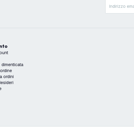
onto
count
dimenticata
'ordine
a ordini
desideri
e