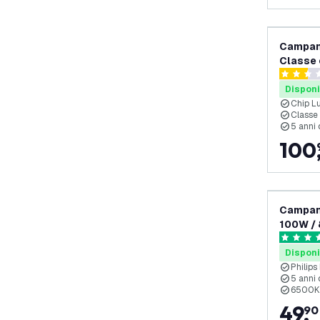
Campan
Classe 
Lm/W - 
2.5 stelle
Dimmer
Disponi
Chip L
Classe
5 anni 
100
Campana
100W / 
6500K - 
5 stelle d
5 anni d
Disponi
Philips
5 anni 
6500K 
49
,
90