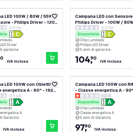
a LED 100W / 80W / 55W
Campana LED con Sensore
aggiungi alla lista desideri
ore - Philips Driver - 120°
Philips Driver - 100W / 80
0.0 (0)
0.0 (0)
/W - 4000K - IP65 -
- 120° - 175lm/W - 6500K - 
i valutazione
0 stelle di valutazione
bile - 5 anni di garanzia
Dimmerabile - 5 anni di gar
bile
Disponibile
umileds
Chip Lumileds
 LED Driver
Philips LED Driver
di garanzia
5 anni di garanzia
104
,
90
90
IVA inclusa
IVA inclusa
a LED 100W con Obiettivo
Campana LED 100W con Rif
aggiungi alla lista desideri
e energetica A - 60° - 192
- Classe energetica A - 90°
0.0 (0)
apri il cassetto de
1.0 (1)
4000K - IP65 -
Lm/W - 6000K - IP65 -
i valutazione
1 stelle di valutazione
abile
Dimmerabile
bile
Disponibile
umileds
Chip Lumileds
 energetica A
Classe energetica A
di Garanzia
5 anni di Garanzia
97
,
90
IVA inclusa
IVA inclusa