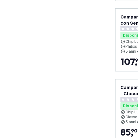
Campan
con Sens
- 175lm
0 stelle d
Dimmera
Disponi
Chip L
Philips
5 anni 
107
,
Campan
- Class
Lm/W - 
0 stelle d
Dimmer
Disponi
Chip L
Classe
5 anni 
85
,
90