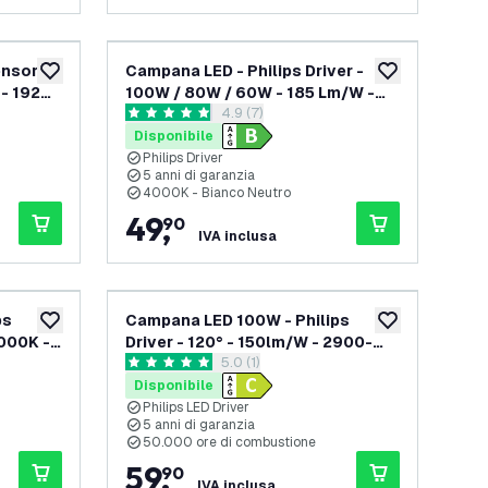
nsore -
Campana LED - Philips Driver -
aggiungi alla lista desideri
aggiungi alla lis
 - 192
100W / 80W / 60W - 185 Lm/W -
apri il cassetto delle recensioni
4.9 (7)
4000K - IP65 - Dimmerabile - 90° -
4.9 stelle di valutazione
5 anni di garanzia
Disponibile
Philips Driver
5 anni di garanzia
4000K - Bianco Neutro
49
,
90
IVA inclusa
ps
Campana LED 100W - Philips
aggiungi alla lista desideri
aggiungi alla lis
4000K -
Driver - 120° - 150lm/W - 2900-
elle recensioni
apri il cassetto delle recensioni
5.0 (1)
 di
3100K (CCT) - IP65 - Dimmerabile -
5 stelle di valutazione
5 anni di garanzia
Disponibile
Philips LED Driver
5 anni di garanzia
50.000 ore di combustione
59
,
90
IVA inclusa