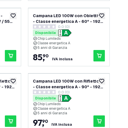
 -
Campana LED 100W con Obiettivo
aggiungi alla lista desideri
aggiungi alla lis
W / 55W
- Classe energetica A - 60° - 192
0.0 (0)
IP65 -
Lm/W - 6000K - IP65 -
0 stelle di valutazione
anzia
Dimmerabile
Disponibile
Chip Lumileds
Classe energetica A
5 anni di Garanzia
85
,
90
IVA inclusa
lettore
Campana LED 100W con Riflettore
aggiungi alla lista desideri
aggiungi alla lis
 - 192
- Classe energetica A - 90° - 192
lle recensioni
0.0 (0)
Lm/W - 4000K - IP65 -
0 stelle di valutazione
Dimmerabile
Disponibile
Chip Lumileds
Classe energetica A
5 anni di Garanzia
97
,
90
IVA inclusa