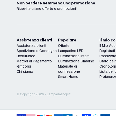
Non perdere nemmeno una promozione.
Ricevi le ultime offerte e promozioni!
Assistenza clienti
Popolare
Il mio c
Assistenza clienti
Offerte
Il Mio Ac
Spedizione e Consegna
Lampadine LED
Registrati
Restituisce
Illuminazione Interni
Password 
Metodi di Pagamento
Illuminazione Giardino
Stato dell
Rimborsi
Materiale di
Cronologi
Chi siamo
connessione
Lista dei 
Smart Home
Preferenz
© Copyright 2026 - Lampadashop.it