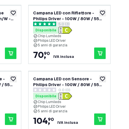
se
Campana LED con Riflettore -
aggiungi alla lista desideri
aggiungi alla lis
Lm/W -
Philips Driver - 100W / 80W / 55W
elle recensioni
apri il cassetto delle recensioni
5.0 (3)
e
- 90° - 175lm/W - 3000K - IP65 -
5 stelle di valutazione
Dimmerabile - 5 anni di garanzia
Disponibile
Chip Lumileds
Philips LED Driver
5 anni di garanzia
70
,
90
IVA inclusa
e -
Campana LED con Sensore -
aggiungi alla lista desideri
aggiungi alla lis
W / 55W
Philips Driver - 100W / 80W / 55W
0.0 (0)
P65 -
- 120° - 175lm/W - 3000K - IP65 -
0 stelle di valutazione
anzia
Dimmerabile - 5 anni di garanzia
Disponibile
Chip Lumileds
Philips LED Driver
5 anni di garanzia
104
,
90
IVA inclusa