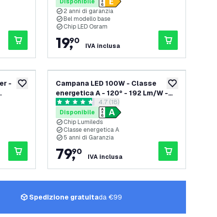
Disponibile
2 anni di garanzia
Bel modello base
Chip LED Osram
19
,
90
IVA inclusa
er -
Campana LED 100W - Classe
aggiungi alla lista desideri
aggiungi alla lis
energetica A - 120° - 192 Lm/W -
elle recensioni
apri il cassetto delle recensioni
4.7 (18)
6000K - IP65 - Dimmerabile
4.7 stelle di valutazione
anzia
Disponibile
Chip Lumileds
Classe energetica A
5 anni di Garanzia
79
,
90
IVA inclusa
Spedizione gratuita
da €99