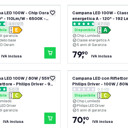
a LED 100W - Chip Osram
Campana LED 100W - Clas
aggiungi alla lista desideri
0° - 110Lm/W - 6500K -
energetica A - 120° - 192 
apri il cassetto delle recensioni
4.6 (127)
apri il cassetto d
4.7 (12)
 anni di garanzia
4000K - IP65 - Dimmerabil
 di valutazione
4.7 stelle di valutazione
bile
Disponibile
di garanzia
Chip Lumileds
dello base
Classe energetica A
ED Osram
5 anni di Garanzia
79
,
90
IVA inclusa
IVA inclusa
a LED 100W / 80W / 55W
Campana LED con Riflettor
aggiungi alla lista desideri
ettore - Philips Driver - 90°
Philips Driver - 100W / 80
apri il cassetto delle recensioni
5.0 (1)
0.0 (0)
/W - 4000K - IP65 -
- 90° - 175lm/W - 6500K - I
i valutazione
0 stelle di valutazione
bile - 5 anni di garanzia
Dimmerabile - 5 anni di gar
bile
Disponibile
umileds
Chip Lumileds
 LED Driver
Philips LED Driver
di garanzia
5 anni di garanzia
70
,
90
IVA inclusa
IVA inclusa