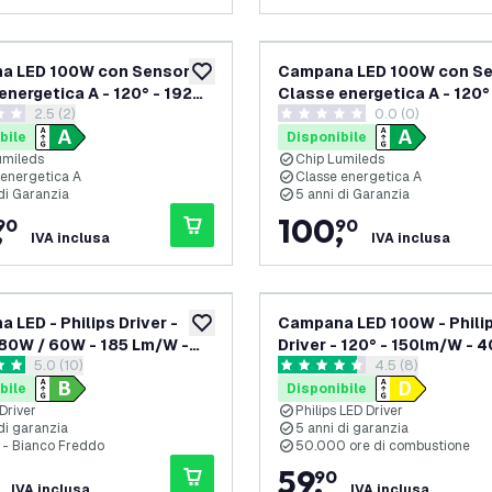
a LED 100W con Sensore -
Campana LED 100W con Se
aggiungi alla lista desideri
energetica A - 120° - 192
Classe energetica A - 120°
apri il cassetto delle recensioni
2.5 (2)
0.0 (0)
6000K - IP65 -
Lm/W - 4000K - IP65 -
 di valutazione
0 stelle di valutazione
abile
Dimmerabile
bile
Disponibile
umileds
Chip Lumileds
 energetica A
Classe energetica A
di Garanzia
5 anni di Garanzia
,
100
,
90
90
IVA inclusa
IVA inclusa
 LED - Philips Driver -
Campana LED 100W - Phili
aggiungi alla lista desideri
80W / 60W - 185 Lm/W -
Driver - 120° - 150lm/W - 
apri il cassetto delle recensioni
5.0 (10)
apri il cassetto d
4.5 (8)
IP65 - Dimmerabile - 90° -
IP65 - Dimmerabile - 5 anni
i valutazione
4.5 stelle di valutazione
i garanzia
garanzia
bile
Disponibile
 Driver
Philips LED Driver
di garanzia
5 anni di garanzia
- Bianco Freddo
50.000 ore di combustione
59
,
90
IVA inclusa
IVA inclusa