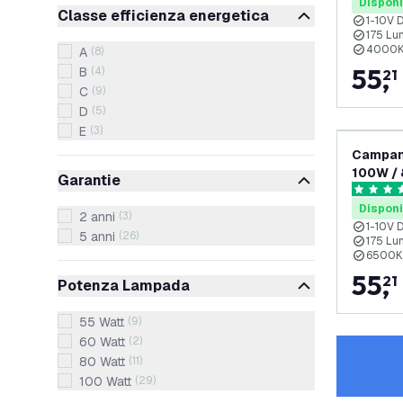
Dimmera
Disponi
Classe efficienza energetica
1-10V 
175 Lu
4000K 
A
(
8
)
55
,
B
(
4
)
21
C
(
9
)
D
(
5
)
E
(
3
)
Campana
100W / 
Garantie
175lm/W
4.7 stelle
Dimmera
Disponi
2 anni
(
3
)
1-10V 
5 anni
(
26
)
175 Lu
6500K 
55
,
21
Potenza Lampada
55 Watt
(
9
)
60 Watt
(
2
)
80 Watt
(
11
)
100 Watt
(
29
)