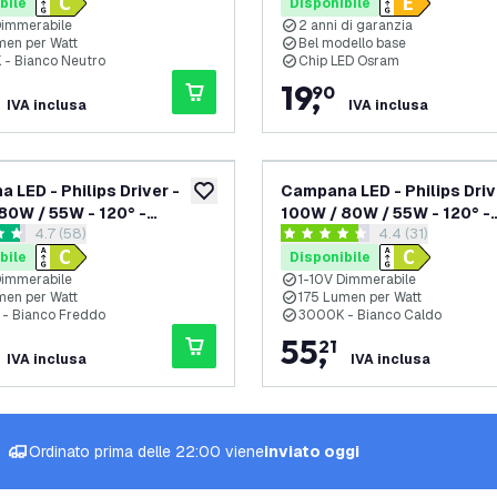
bile - 5 anni di garanzia
bile
Disponibile
Dimmerabile
2 anni di garanzia
men per Watt
Bel modello base
- Bianco Neutro
Chip LED Osram
19
,
90
IVA inclusa
IVA inclusa
 LED - Philips Driver -
Campana LED - Philips Driv
aggiungi alla lista desideri
80W / 55W - 120° -
100W / 80W / 55W - 120° -
apri il cassetto delle recensioni
4.7 (58)
apri il cassetto d
4.4 (31)
 - 6500K - IP65 -
175lm/W - 3000K - IP65 -
 di valutazione
4.4 stelle di valutazione
bile - 5 anni di garanzia
Dimmerabile - 5 anni di gar
bile
Disponibile
Dimmerabile
1-10V Dimmerabile
men per Watt
175 Lumen per Watt
- Bianco Freddo
3000K - Bianco Caldo
55
,
21
IVA inclusa
IVA inclusa
Ordinato prima delle 22:00 viene
inviato oggi