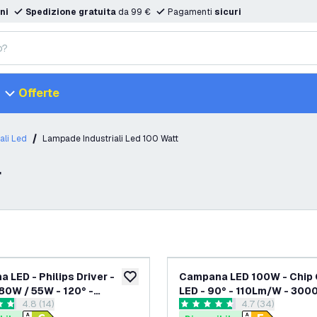
ni
Spedizione gratuita
da 99 €
Pagamenti
sicuri
Offerte
ali Led
Lampade Industriali Led 100 Watt
t
 LED - Philips Driver -
Campana LED 100W - Chip
aggiungi alla lista desideri
80W / 55W - 120° -
LED - 90° - 110Lm/W - 3000
apri il cassetto delle recensioni
4.8 (14)
apri il cassetto d
4.7 (34)
 - 4000K - IP65 -
IP65 - 2 anni di garanzia
 di valutazione
4.7 stelle di valutazione