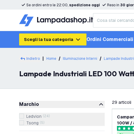
Se ordini entro le 22:00,
spedizione oggi
Reso in
30 gior
Ordini Commerciali
Scegli la tua categoria
Indietro
Home
Illuminazione Interni
Lampade Industri
Lampade Industriali LED 100 Wat
filtra
29
articoli
Marchio
Ledvion
(
24
)
Campana
Tsong
(
5
)
100W / 
175lm/W
4.8 stelle