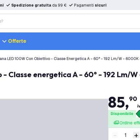
ni
Spedizione gratuita
da 99 €
Pagamenti
sicuri
Offerte
na LED 100W Con Obiettivo - Classe Energetica A - 60° - 192 Lm/W - 6000K 
- Classe energetica A - 60° - 192 Lm/W
85
,
90
i
Disponibile
Ordine eff
-
+
Riduci quan
A