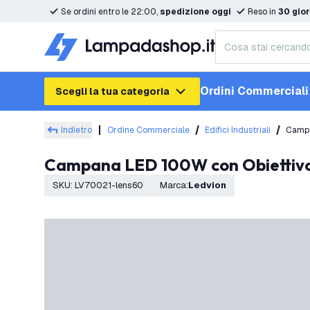
Se ordini entro le 22:00,
spedizione oggi
Reso in
30 gior
Ordini Commerciali
Scegli la tua categoria
Indietro
Ordine Commerciale
Edifici Industriali
Campa
Campana LED 100W con Obiettivo 
SKU
:
LV70021-lens60
Marca
:
Ledvion