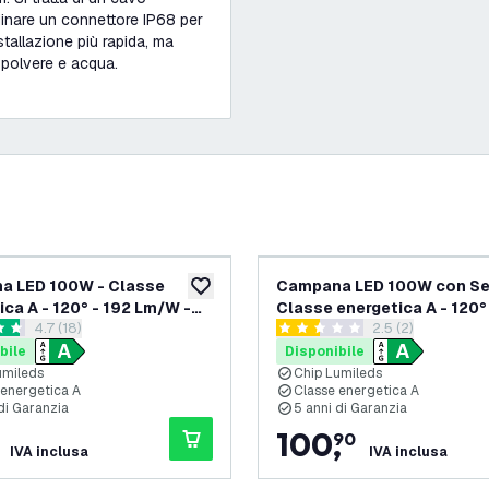
dinare un connettore IP68 per
tallazione più rapida, ma
 polvere e acqua.
a LED 100W - Classe
Campana LED 100W con Se
ideri
aggiungi alla lista desideri
ica A - 120° - 192 Lm/W -
Classe energetica A - 120°
apri il cassetto delle recensioni
4.7 (18)
apri il cassetto de
2.5 (2)
 IP65 - Dimmerabile
Lm/W - 6000K - IP65 -
 di valutazione
2.5 stelle di valutazione
Dimmerabile
bile
Disponibile
umileds
Chip Lumileds
 energetica A
Classe energetica A
di Garanzia
5 anni di Garanzia
100
,
90
IVA inclusa
IVA inclusa