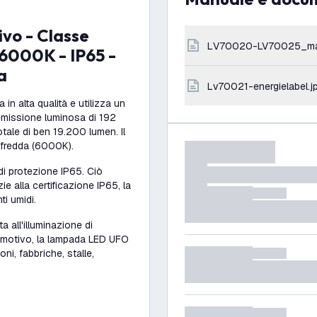
LV70020-LV70025_ma
 6000K - IP65 -
a
lv70021-energielabel.j
n alta qualità e utilizza un
'emissione luminosa di 192
tale di ben 19.200 lumen. Il
e fredda (6000K).
i protezione IP65. Ciò
ie alla certificazione IP65, la
i umidi.
 all'illuminazione di
o motivo, la lampada LED UFO
i, fabbriche, stalle,