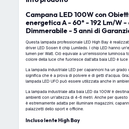
Campana LED 100W con Obiettivo - Classe
energetica A - 60° - 192 Lm/W -
Dimmerabile - 5 anni di Garanzi
Questa lampada professionale LED High Bay è realizzata i
driver LED Sosen it chip Lumileds. I chip LED hanno un
lumen per Watt. Ciò equivale a un'emissione luminosa to
colore della luce che fuoriesce dall'alta baia LED è luc
La lampada industriale LED per capannoni ha un grado d
significa che è a prova di polvere e di getti d'acqua. Graz
lampada LED UFO può essere utilizzata anche in ambient
La lampada industriale alta baia LED da 100W è destinata
ambienti con un'altezza di 4-6 metri. Anche per quest
è estremamente adatta per illuminare magazzini, capannon
palazzetti dello sport e officine.
Incluso lente High Bay