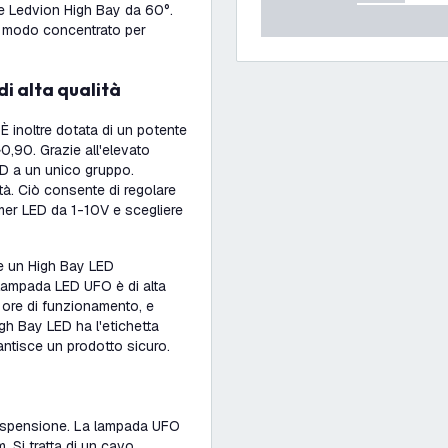
e Ledvion High Bay da 60°.
in modo concentrato per
di alta qualità
È inoltre dotata di un potente
>0,90. Grazie all'elevato
ED a un unico gruppo.
ità. Ciò consente di regolare
mmer LED da 1-10V e scegliere
ne un High Bay LED
 lampada LED UFO è di alta
0 ore di funzionamento, e
High Bay LED ha l'etichetta
rantisce un prodotto sicuro.
sospensione. La lampada UFO
 Si tratta di un cavo