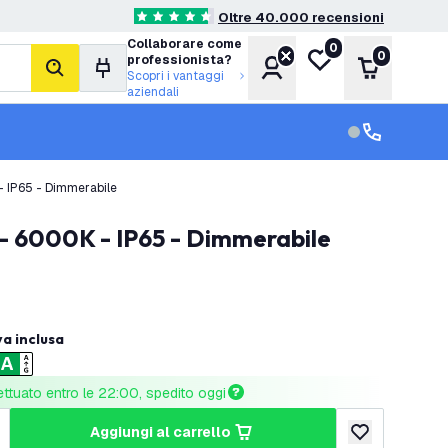
Oltre 40.000 recensioni
4.6 stelle di valutazione
Collaborare come
0
Lista desideri
0
professionista?
Account
Carrello
cerca
Scopri i vantaggi
aziendali
Servizio clien
Assistenza cl
- IP65 - Dimmerabile
 - 6000K - IP65 - Dimmerabile
va inclusa
ettuato entro le 22:00, spedito oggi
aggiungi al carrello
tità
umenta quantità
aggiungi alla lis