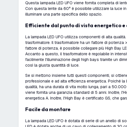
Questa lampada LED UFO viene fornita completa di lent
Con questa lente da 60° è possibile utilizzare la luce 
illuminare una parte specifica dello spazio.
Efficiente dal punto di vista energetico e 
La lampada LED UFO utilizza componenti di alta qualità. 
trasformatore. Il trasformatore ha un fattore di potenza 
fattore di potenza, è possibile collegare più High Bay L
Accanto a questo, il trasformatore è regolabile in intens
facilmente l'illuminazione degli high bays tramite un di
così la giusta quantità di luce.
Se si mettono insieme tutti questi componenti, si ottie
professionale e ad alta efficienza energetica. Poiché la
qualità, ha una durata di vita molto lunga, pari a 50.00
viene fornita una garanzia standard di 5 anni. Inoltre, l'
energetica A. Inoltre, l'High Bay è certificato GS, che ga
Facile da montare
La lampada LED UFO è dotata di serie di un anello di 
LED è dotata anche di un cavo di collegamento di 30 cm.