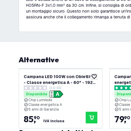
H05RN-F 3x1,0 mm² da 30 cm. Infine, si consiglia di or
un montaggio sicuro. Questo non solo garantisce un'ins
assicura anche che il collegamento rimanga a tenuta di
Alternative
Campana LED 100W con Obiettivo
Campan
aggiungi alla lista des
- Classe energetica A - 60° - 192
energet
0.0 (0)
Lm/W - 4000K - IP65 -
6000K -
0 stelle di valutazione
4.7 stelle
Dimmerabile
Disponibile
Disponi
Chip Lumileds
Chip L
Classe energetica A
Classe
5 anni di Garanzia
5 anni 
85
,
79
,
90
90
IVA inclusa