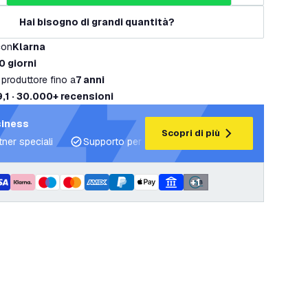
Hai bisogno di grandi quantità?
con
Klarna
0 giorni
 produttore fino a
7 anni
9,1 · 30.000+ recensioni
siness
Scopri di più
tner speciali
Supporto per progetti e piani di illuminazione
+
1