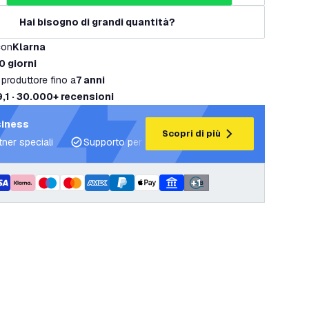
Hai bisogno di grandi quantità?
con
Klarna
0 giorni
 produttore fino a
7 anni
9,1 · 30.000+ recensioni
siness
Scopri di più
tner speciali
Supporto per progetti e piani di illuminazione
+
1