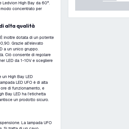
e Ledvion High Bay da 60°.
in modo concentrato per
di alta qualità
È inoltre dotata di un potente
>0,90. Grazie all'elevato
ED a un unico gruppo.
ità. Ciò consente di regolare
mmer LED da 1-10V e scegliere
ne un High Bay LED
 lampada LED UFO è di alta
0 ore di funzionamento, e
High Bay LED ha l'etichetta
rantisce un prodotto sicuro.
sospensione. La lampada UFO
 Si tratta di un cavo