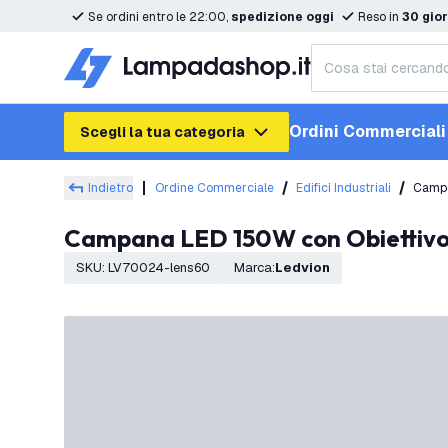
Se ordini entro le 22:00,
spedizione oggi
Reso in
30 gior
Ordini Commerciali
Scegli la tua categoria
Indietro
Ordine Commerciale
Edifici Industriali
Campa
Campana LED 150W con Obiettivo 
SKU
:
LV70024-lens60
Marca
:
Ledvion