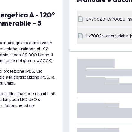
LV70020-LV70025_ma
mmerabile - 5
lv70024-energielabel.j
n alta qualità e utilizza un
'emissione luminosa di 192
tale di ben 28.800 lumen. Il
 naturale del giorno (4000K).
i protezione IP65. Ciò
ie alla certificazione IP65, la
i umidi.
 all'illuminazione di ambienti
 la lampada LED UFO è
 fabbriche, stalle,