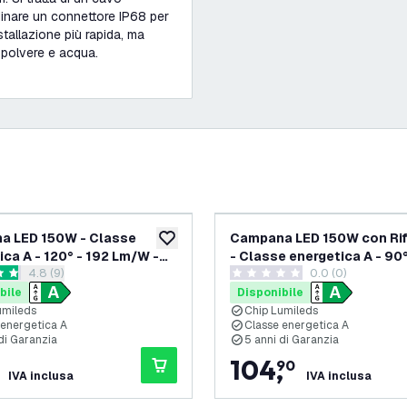
dinare un connettore IP68 per
tallazione più rapida, ma
 polvere e acqua.
a LED 150W - Classe
Campana LED 150W con Rif
ideri
aggiungi alla lista desideri
ica A - 120° - 192 Lm/W -
- Classe energetica A - 90°
apri il cassetto delle recensioni
4.8 (9)
0.0 (0)
 IP65 - Dimmerabile
Lm/W - 4000K - IP65 -
 di valutazione
0 stelle di valutazione
Dimmerabile
bile
Disponibile
umileds
Chip Lumileds
 energetica A
Classe energetica A
di Garanzia
5 anni di Garanzia
104
,
90
IVA inclusa
IVA inclusa