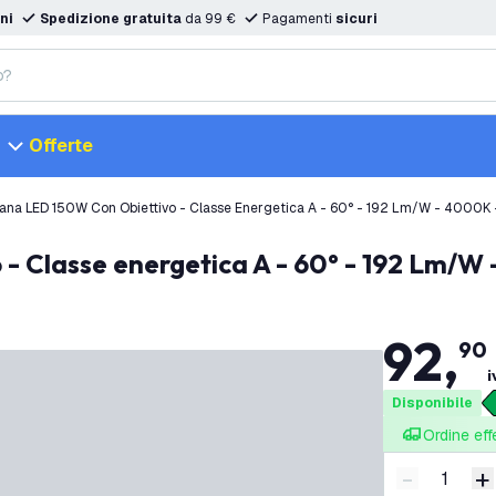
ni
Spedizione gratuita
da 99 €
Pagamenti
sicuri
Offerte
na LED 150W Con Obiettivo - Classe Energetica A - 60° - 192 Lm/W - 4000K 
- Classe energetica A - 60° - 192 Lm/W
92
,
90
i
Disponibile
Ordine eff
-
+
Riduci quan
A