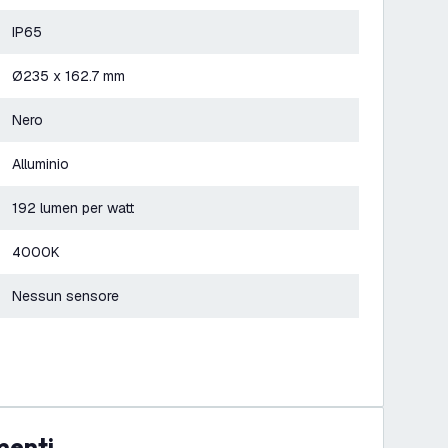
IP65
Ø235 x 162.7 mm
Nero
Alluminio
192 lumen per watt
4000K
Nessun sensore
menti