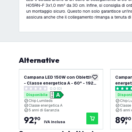
H05RN-F 3x1,0 mm² da 30 cm. Infine, si consiglia di or
un montaggio sicuro. Questo non solo garantisce un'ins
assicura anche che il collegamento rimanga a tenuta di
Alternative
Campana LED 150W con Obiettivo
Campan
aggiungi alla lista des
- Classe energetica A - 60° - 192
energet
0.0 (0)
Lm/W - 6000K - IP65 -
4000K -
0 stelle di valutazione
4.8 stelle
Dimmerabile
Disponibile
Disponi
Chip Lumileds
Chip L
Classe energetica A
Classe
5 anni di Garanzia
5 anni 
92
,
89
,
90
90
IVA inclusa