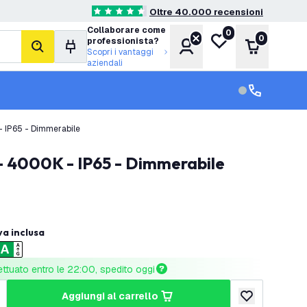
Oltre 40.000 recensioni
4.6 stelle di valutazione
Collaborare come
0
Lista desideri
0
professionista?
Account
Carrello
cerca
Scopri i vantaggi
aziendali
Servizio clien
Assistenza cl
- IP65 - Dimmerabile
 - 4000K - IP65 - Dimmerabile
va inclusa
ettuato entro le 22:00, spedito oggi
aggiungi al carrello
tità
umenta quantità
aggiungi alla lis