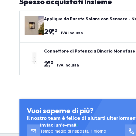
Spesso acquistati insieme
Applique da Parete Solare con Sensore - Ne
29
,
90
IVA inclusa
Connettore di Potenza a Binario Monofase 
2
,
90
IVA inclusa
Vuoi saperne di più?
Il nostro team è felice di aiutarti ulteriormen
Inviaci un’e-mail
Tempo medio di risposta: 1 giorno