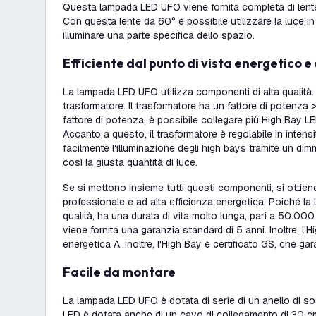
Questa lampada LED UFO viene fornita completa di lent
Con questa lente da 60° è possibile utilizzare la luce 
illuminare una parte specifica dello spazio.
Efficiente dal punto di vista energetico e 
La lampada LED UFO utilizza componenti di alta qualità. 
trasformatore. Il trasformatore ha un fattore di potenza 
fattore di potenza, è possibile collegare più High Bay L
Accanto a questo, il trasformatore è regolabile in intens
facilmente l'illuminazione degli high bays tramite un di
così la giusta quantità di luce.
Se si mettono insieme tutti questi componenti, si ottie
professionale e ad alta efficienza energetica. Poiché la
qualità, ha una durata di vita molto lunga, pari a 50.00
viene fornita una garanzia standard di 5 anni. Inoltre, l'
energetica A. Inoltre, l'High Bay è certificato GS, che ga
Facile da montare
La lampada LED UFO è dotata di serie di un anello di 
LED è dotata anche di un cavo di collegamento di 30 cm.