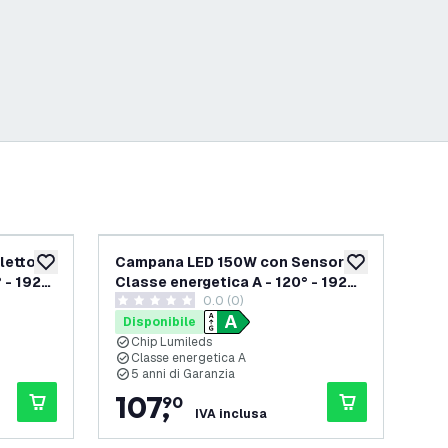
lettore
Campana LED 150W con Sensore -
Ca
aggiungi alla lista desideri
aggiungi alla lis
 - 192
Classe energetica A - 120° - 192
ene
0.0 (0)
Lm/W - 4000K - IP65 -
60
0 stelle di valutazione
4.5 
Dimmerabile
Disponibile
Di
Chip Lumileds
C
Classe energetica A
C
5 anni di Garanzia
5
107
,
8
90
IVA inclusa