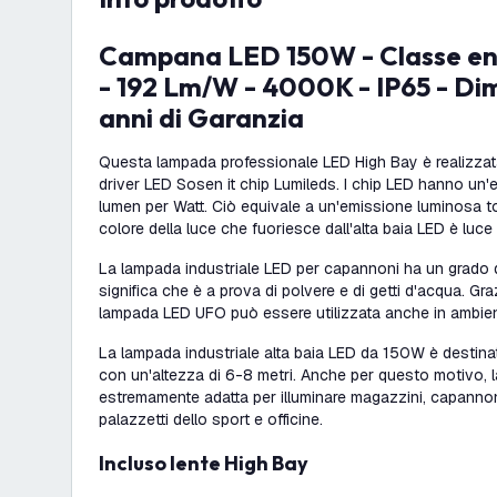
Campana LED 150W - Classe energetica A - 120°
- 192 Lm/W - 4000K - IP65 - Di
anni di Garanzia
Questa lampada professionale LED High Bay è realizzata i
driver LED Sosen it chip Lumileds. I chip LED hanno un
lumen per Watt. Ciò equivale a un'emissione luminosa to
colore della luce che fuoriesce dall'alta baia LED è luce
La lampada industriale LED per capannoni ha un grado d
significa che è a prova di polvere e di getti d'acqua. Graz
lampada LED UFO può essere utilizzata anche in ambient
La lampada industriale alta baia LED da 150W è destinata
con un'altezza di 6-8 metri. Anche per questo motivo,
estremamente adatta per illuminare magazzini, capannoni,
palazzetti dello sport e officine.
Incluso lente High Bay