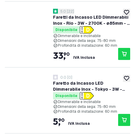
apri il cassetto delle recensioni
5.0
[
22
]
5 stelle di valutazione
aggiung
Faretti da Incasso LED Dimmerabili
Inox - Rio - 3W - 2700K - ø85mm - 6
pack
Disponibile
Dimmerabile e inclinabile
Dimensioni della sega: 75-80 mm
Profondità di installazione: 60 mm
33
,
90
IVA inclusa
0.0
[
0
]
0 stelle di valutazione
aggiung
Faretto da Incasso LED
Dimmerabile Inox - Tokyo - 3W -
2700K - ø92mm
Disponibile
Dimmerabile e inclinabile
Dimensioni della sega: 75-80 mm
Profondità di installazione: 60 mm
5
,
90
IVA inclusa