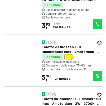
- Attacco GU10 - Sevilla - Inox -
92mm
Disponibile
Bassa profondità di installazione
Consegnato completo
Facile da montare
3
,
92
4,90
IVA inclusa
apri il cassetto delle recensioni
5.0
[
3
]
5 stelle di valutazione
aggiung
Faretto da Incasso LED
Dimmerabile Inox - Amsterdam -
3W - 2700K - ø82mm
Disponibile
Dimmerabile e inclinabile
Dimensioni della sega: 75-80 mm
Profondità di installazione: 60 mm
5
,
90
IVA inclusa
apri il cassetto delle recensioni
4.5
[
4
]
4.5 stelle di valutazione
aggiung
Faretti da Incasso LED Dimmerabili
Inox - Amsterdam - 3W - 2700K -