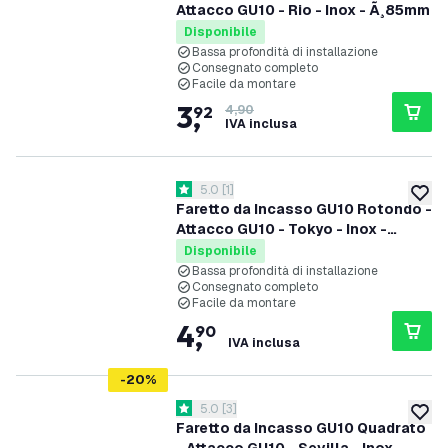
Attacco GU10 - Rio - Inox - Ã¸85mm
Disponibile
Bassa profondità di installazione
Consegnato completo
Facile da montare
3
,
92
4,90
IVA inclusa
apri il cassetto delle recensioni
5.0
[
1
]
5 stelle di valutazione
aggiung
Faretto da Incasso GU10 Rotondo -
Attacco GU10 - Tokyo - Inox -
Ã¸92mm
Disponibile
Bassa profondità di installazione
Consegnato completo
Facile da montare
4
,
90
IVA inclusa
-
20
%
apri il cassetto delle recensioni
5.0
[
3
]
5 stelle di valutazione
aggiung
Faretto da Incasso GU10 Quadrato