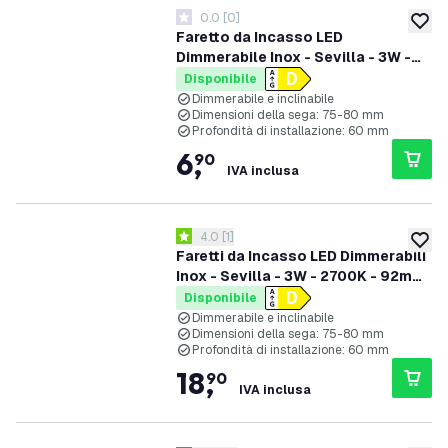
0.0
[
0
]
0 stelle di valutazione
aggiung
Faretto da Incasso LED
Dimmerabile Inox - Sevilla - 3W -
2700K - 92mm - Quadrato
Disponibile
Dimmerabile e inclinabile
Dimensioni della sega: 75-80 mm
Profondità di installazione: 60 mm
6
,
90
IVA inclusa
apri il cassetto delle recensioni
4.0
[
1
]
4 stelle di valutazione
aggiung
Faretti da Incasso LED Dimmerabili
Inox - Sevilla - 3W - 2700K - 92mm
- Quadrato - 3 pack
Disponibile
Dimmerabile e inclinabile
Dimensioni della sega: 75-80 mm
Profondità di installazione: 60 mm
18
,
90
IVA inclusa