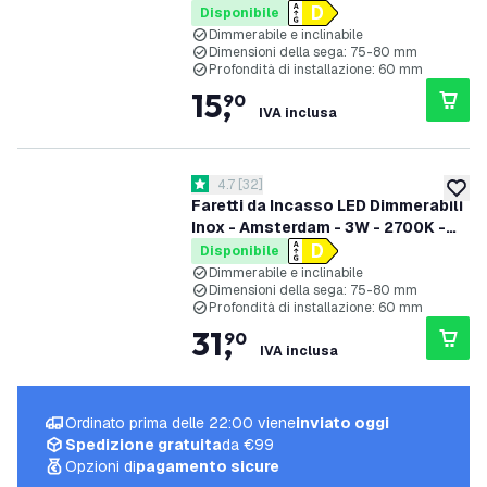
ø82mm - 3 pack
Disponibile
Dimmerabile e inclinabile
Dimensioni della sega: 75-80 mm
Profondità di installazione: 60 mm
15
,
90
IVA inclusa
apri il cassetto delle recensioni
4.7
[
32
]
4.7 stelle di valutazione
aggiung
Faretti da Incasso LED Dimmerabili
Inox - Amsterdam - 3W - 2700K -
ø82mm - 6 pack
Disponibile
Dimmerabile e inclinabile
Dimensioni della sega: 75-80 mm
Profondità di installazione: 60 mm
31
,
90
IVA inclusa
Ordinato prima delle 22:00 viene
inviato oggi
Spedizione gratuita
da €99
Opzioni di
pagamento sicure