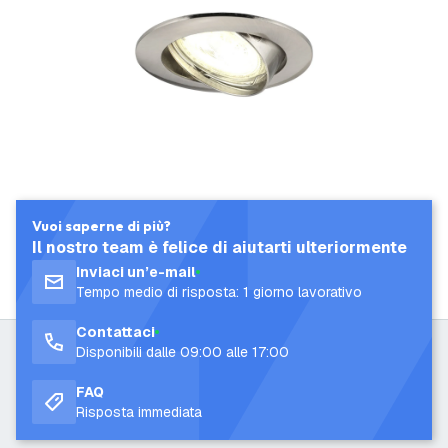
Vuoi saperne di più?
Il nostro team è felice di aiutarti ulteriormente
Inviaci un’e-mail
Tempo medio di risposta: 1 giorno lavorativo
Contattaci
Disponibili dalle 09:00 alle 17:00
FAQ
Risposta immediata