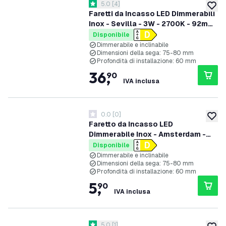
apri il cassetto delle recensioni
5.0
[
4
]
5 stelle di valutazione
aggiung
Faretti da Incasso LED Dimmerabili
Inox - Sevilla - 3W - 2700K - 92mm
- Quadrato - 6 pack
Disponibile
Dimmerabile e inclinabile
Dimensioni della sega: 75-80 mm
Profondità di installazione: 60 mm
36
,
90
IVA inclusa
0.0
[
0
]
0 stelle di valutazione
aggiung
Faretto da Incasso LED
Dimmerabile Inox - Amsterdam -
3W - 4000K - ø82mm
Disponibile
Dimmerabile e inclinabile
Dimensioni della sega: 75-80 mm
Profondità di installazione: 60 mm
5
,
90
IVA inclusa
apri il cassetto delle recensioni
5.0
[
1
]