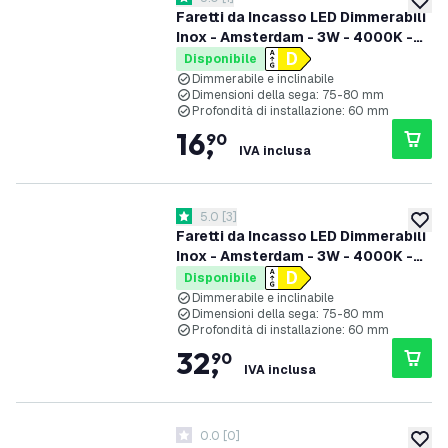
5 stelle di valutazione
aggiung
Faretti da Incasso LED Dimmerabili
Inox - Amsterdam - 3W - 4000K -
ø82mm - 3 pack
Disponibile
Dimmerabile e inclinabile
Dimensioni della sega: 75-80 mm
Profondità di installazione: 60 mm
16
,
90
IVA inclusa
apri il cassetto delle recensioni
5.0
[
3
]
5 stelle di valutazione
aggiung
Faretti da Incasso LED Dimmerabili
Inox - Amsterdam - 3W - 4000K -
ø82mm - 6 pack
Disponibile
Dimmerabile e inclinabile
Dimensioni della sega: 75-80 mm
Profondità di installazione: 60 mm
32
,
90
IVA inclusa
0.0
[
0
]
0 stelle di valutazione