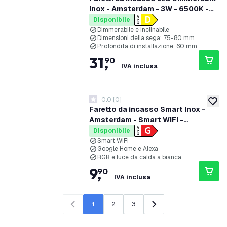
Inox - Amsterdam - 3W - 6500K -
ø82mm - 6 pack
Disponibile
Dimmerabile e inclinabile
Dimensioni della sega: 75-80 mm
Profondità di installazione: 60 mm
31
,
90
IVA inclusa
0.0
[
0
]
0 stelle di valutazione
aggiung
Faretto da incasso Smart Inox -
Amsterdam - Smart WiFi -
Dimmerabile - RGB+CCT
Disponibile
Smart WiFi
Google Home e Alexa
RGB e luce da calda a bianca
9
,
90
IVA inclusa
1
2
3
Precedente
Successivo