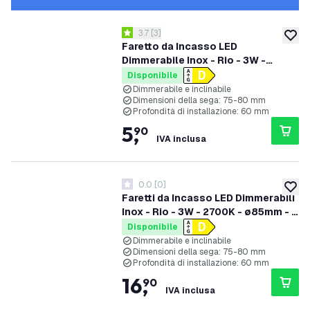
apri il cassetto delle recensioni
3.7
[
3
]
3.7 stelle di valutazione
aggiung
Faretto da Incasso LED
Dimmerabile Inox - Rio - 3W -
2700K - ø85mm
Disponibile
Dimmerabile e inclinabile
Dimensioni della sega: 75-80 mm
Profondità di installazione: 60 mm
5
,
90
IVA inclusa
0.0
[
0
]
0 stelle di valutazione
aggiung
Faretti da Incasso LED Dimmerabili
Inox - Rio - 3W - 2700K - ø85mm - 3
pack
Disponibile
Dimmerabile e inclinabile
Dimensioni della sega: 75-80 mm
Profondità di installazione: 60 mm
16
,
90
IVA inclusa