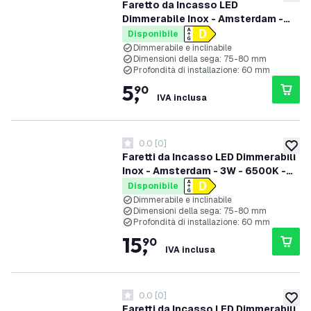
aggiung
Faretto da Incasso LED
Dimmerabile Inox - Amsterdam -
3W - 6500K - ø82mm
Disponibile
Dimmerabile e inclinabile
Dimensioni della sega: 75-80 mm
Profondità di installazione: 60 mm
5
,
90
IVA inclusa
0.0
[
0
]
0 stelle di valutazione
aggiung
Faretti da Incasso LED Dimmerabili
Inox - Amsterdam - 3W - 6500K -
ø82mm - 3 pack
Disponibile
Dimmerabile e inclinabile
Dimensioni della sega: 75-80 mm
Profondità di installazione: 60 mm
15
,
90
IVA inclusa
0.0
[
0
]
0 stelle di valutazione
aggiung
Faretti da Incasso LED Dimmerabili