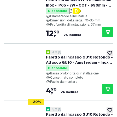
Faretti da Incasso LED Dimmerabili
Inox - IP65 - 7W - CCT - ø90mm - 5
anni di garanzia - Adatto per il
Disponibile
bagno
Dimmerabile e inclinabile
Dimensioni della sega: 70-85 mm
Profondità di installazione: 37 mm
12
,
90
IVA inclusa
apri il cassetto delle recensioni
4.0
[
1
]
4 stelle di valutazione
aggiung
Faretto da Incasso GU10 Rotondo -
Attacco GU10 - Amsterdam - Inox -
Ã¸82mm
Disponibile
Bassa profondità di installazione
Consegnato completo
Facile da montare
4
,
90
IVA inclusa
-
20
%
apri il cassetto delle recensioni
5.0
[
1
]
5 stelle di valutazione
aggiung
Faretto da Incasso GU10 Rotondo -