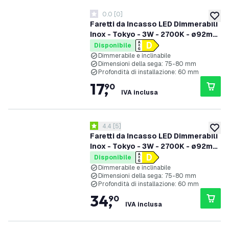
0.0
[
0
]
0 stelle di valutazione
aggiung
Faretti da Incasso LED Dimmerabili
Inox - Tokyo - 3W - 2700K - ø92mm
- 3 pack
Disponibile
Dimmerabile e inclinabile
Dimensioni della sega: 75-80 mm
Profondità di installazione: 60 mm
17
,
90
IVA inclusa
apri il cassetto delle recensioni
4.4
[
5
]
4.4 stelle di valutazione
aggiung
Faretti da Incasso LED Dimmerabili
Inox - Tokyo - 3W - 2700K - ø92mm
- 6 pack
Disponibile
Dimmerabile e inclinabile
Dimensioni della sega: 75-80 mm
Profondità di installazione: 60 mm
34
,
90
IVA inclusa