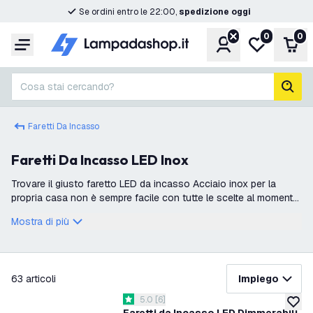
Se ordini entro le 22:00,
spedizione oggi
0
0
Account
Lista desider
Carr
Menu
Cosa stai cercando?
cerc
Faretti Da Incasso
Faretti Da Incasso LED Inox
Trovare il giusto faretto LED da incasso Acciaio inox per la
propria casa non è sempre facile con tutte le scelte al momento
disponibili. Ecco perché cerchiamo di aiutarti a scegliere i nuovi
Mostra di più
faretti
filtra
63
articoli
Impiego
apri il cassetto delle recensioni
5.0
[
6
]
5 stelle di valutazione
aggiung