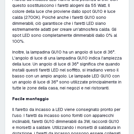
questo sostituiscono i faretti alogeni da 55 Watt. Il
colore della luce che proviene dallo spot GU10 è luce
calda (2700K). Poiché anche i faretti GU10 sono
dimmerabili, ciò garantisce che i faretti LED siano
estremamente adatti per creare un'atmosfera calda. Gli
spot LED sono completamente dimmerabili dallo 0% al
100%.
Inoltre, la lampadina GU10 ha un angolo di luce di 36°.
L'angolo di luce di una lampadina GU10 indica l'ampiezza
della luce. Un angolo di luce di 36° significa che quando
installi questi faretti LED nel soffitto, si irradiano verso il
basso con un ampio angolo. Le lampade LED GU10 con
un angolo di luce di 36° sono utilizzate principalmente in
tutte le zone della casa, nei negozi e nei ristoranti.
Facile montaggio
Il faretto da incasso a LED viene consegnato pronto per
l'uso. I faretti da incasso sono forniti con apparecchi
inclinabili, faretti GU10 dimmerabili da 3W, raccordi GU10
e morsetti a saldare. Utilizzando i morsetti di saldatura in
dotazione, i faretti da incasso possono essere collegati