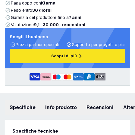
Paga dopo con
Klarna
Reso entro
30 giorni
Garanzia del produttore fino a
7 anni
Valutazione
9,1 · 30.000+ recensioni
Scegli il business
Prezzi partner speciali
Supporto per progetti e piani di 
Scopri di più
+
3
Specifiche
info prodotto
recensioni
Alt
Specifiche tecniche