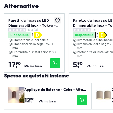
Alternative
Faretti da Incasso LED
Faretto da Incasso L
aggiungi alla lista desideri
Dimmerabili Inox - Tokyo -
Dimmerabile Inox - To
0.0 (0)
0.0 (0)
3W - 2700K - ø92mm - 3
3W - 2700K - ø92mm
0 stelle di valutazione
0 stelle di valutazione
Disponibile
Disponibile
pack
Dimmerabile e inclinabile
Dimmerabile e inclinabile
Dimensioni della sega: 75-80
Dimensioni della sega: 
mm
mm
Profondità di installazione: 60
Profondità di installazio
mm
mm
17
,
5
,
90
90
IVA inclusa
IVA inclusa
Spesso acquistati insieme
Applique da Esterno - Cube - Attac
co GU10 - Bidirezionale - Ruggine -
12
,
90
Adatta per Interni ed Esterni
IVA inclusa