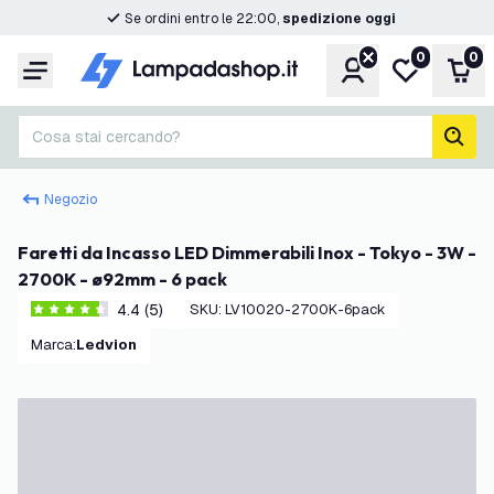
Se ordini entro le 22:00,
spedizione oggi
0
0
Account
Lista desider
Carr
Menu
Cosa stai cercando?
cerc
Negozio
Faretti da Incasso LED Dimmerabili Inox - Tokyo - 3W -
2700K - ø92mm - 6 pack
4.4 (5)
SKU
:
LV10020-2700K-6pack
4.4 stelle di valutazione
Marca
:
Ledvion