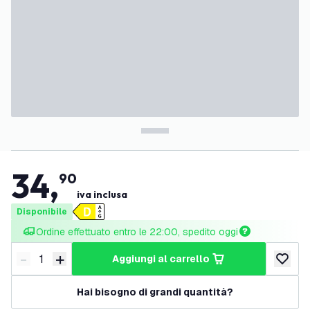
34
,
90
iva inclusa
Disponibile
Ordine effettuato entro le 22:00, spedito oggi
-
+
aggiungi al carrello
Riduci quantità
Aumenta quantità
aggiungi 
Hai bisogno di grandi quantità?