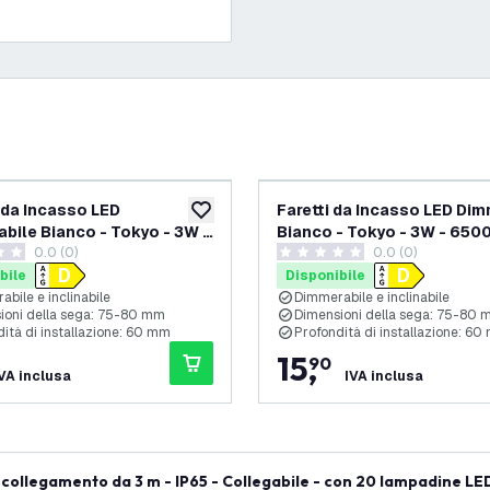
 da Incasso LED
Faretti da Incasso LED Dim
ideri
aggiungi alla lista desideri
bile Bianco - Tokyo - 3W -
Bianco - Tokyo - 3W - 6500
0.0 (0)
0.0 (0)
4000K - Ã¸92mm
Ã¸92mm - 3 pack
i valutazione
0 stelle di valutazione
bile
Disponibile
bile e inclinabile
Dimmerabile e inclinabile
ioni della sega: 75-80 mm
Dimensioni della sega: 75-80
ità di installazione: 60 mm
Profondità di installazione: 6
15
,
90
VA inclusa
IVA inclusa
collegamento da 3 m - IP65 - Collegabile - con 20 lampadine LE