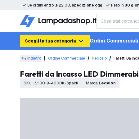
Se ordini entro le 22:00,
spedizione oggi
Reso in
30 gior
Ordini Commerciali
Scegli la tua categoria
Indietro
Ordine Commerciale
Negozio
Faretti da Incasso LED Dimmerabi
SKU
:
LV10019-4000K-3pack
Marca
:
Ledvion