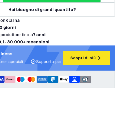
Hai bisogno di grandi quantità?
con
Klarna
0 giorni
 produttore fino a
7 anni
9,1 · 30.000+ recensioni
siness
Scopri di più
tner speciali
Supporto per progetti e piani di illuminazione
+
1