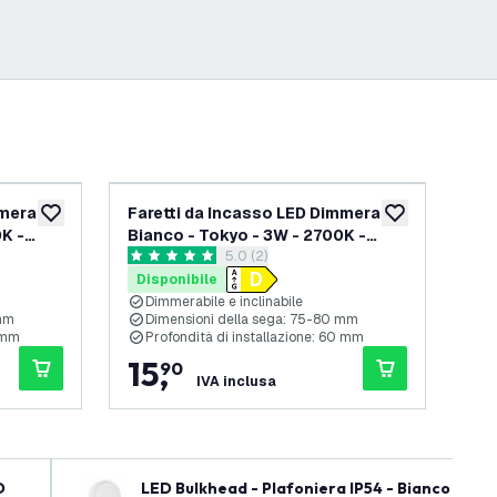
merabili
Faretti da Incasso LED Dimmerabili
Far
aggiungi alla lista desideri
aggiungi alla lis
K -
Bianco - Tokyo - 3W - 2700K -
Dim
apri il cassetto delle recensioni
5.0 (2)
Ã¸92mm - 3 pack
5 stelle di valutazione
0 st
Disponibile
Di
Dimmerabile e inclinabile
D
 mm
Dimensioni della sega: 75-80 mm
D
0 mm
Profondità di installazione: 60 mm
P
15
,
5
90
IVA inclusa
D
LED Bulkhead - Plafoniera IP54 - Bianco - 6,