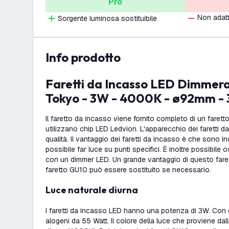
Pro
Non adatt
Sorgente luminosa sostituibile
info prodotto
Faretti da Incasso LED Dimmerabili Bianco -
Tokyo - 3W - 4000K - ø92mm - 
Il faretto da incasso viene fornito completo di un farett
utilizzano chip LED Ledvion. L'apparecchio dei faretti da 
qualità. Il vantaggio dei faretti da incasso è che sono in
possibile far luce su punti specifici. È inoltre possibile 
con un dimmer LED. Un grande vantaggio di questo faret
faretto GU10 può essere sostituito se necessario.
Luce naturale diurna
I faretti da incasso LED hanno una potenza di 3W. Con q
alogeni da 55 Watt. Il colore della luce che proviene da