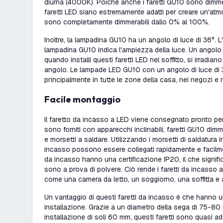
diurna (4000K). Poiché anche i faretti GU10 sono dimmer
faretti LED siano estremamente adatti per creare un'atm
sono completamente dimmerabili dallo 0% al 100%.
Inoltre, la lampadina GU10 ha un angolo di luce di 36°. L
lampadina GU10 indica l'ampiezza della luce. Un angolo d
quando installi questi faretti LED nel soffitto, si irradi
angolo. Le lampade LED GU10 con un angolo di luce di 
principalmente in tutte le zone della casa, nei negozi e ne
Facile montaggio
Il faretto da incasso a LED viene consegnato pronto per 
sono forniti con apparecchi inclinabili, faretti GU10 dim
e morsetti a saldare. Utilizzando i morsetti di saldatura i
incasso possono essere collegati rapidamente e facilment
da incasso hanno una certificazione IP20, il che signific
sono a prova di polvere. Ciò rende i faretti da incasso ad
come una camera da letto, un soggiorno, una soffitta e al
Un vantaggio di questi faretti da incasso è che hanno u
installazione. Grazie a un diametro della sega di 75-80
installazione di soli 60 mm, questi faretti sono quasi adat