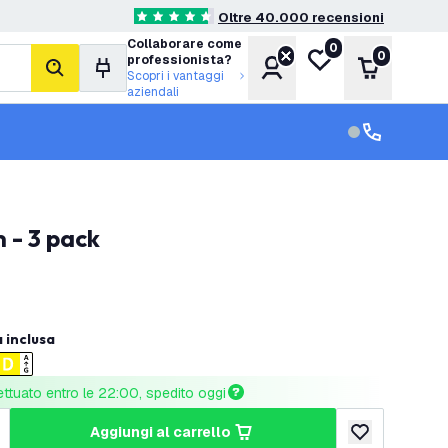
Oltre 40.000 recensioni
4.6 stelle di valutazione
Collaborare come
0
Lista desideri
0
professionista?
Account
Carrello
cerca
Scopri i vantaggi
aziendali
Servizio clien
Assistenza cl
 - 3 pack
a inclusa
ettuato entro le 22:00, spedito oggi
aggiungi al carrello
tità
umenta quantità
aggiungi alla lis