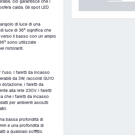
abili, ciò garantisce che i
osfera calda. Gli spot LED
'angolo di luce di una
i luce di 36° significa che
ano verso il basso con un ampio
36° sono utilizzate
i ristoranti.
l'uso. I faretti da incasso
merabili da 3W, raccordi GU10
n dotazione, i faretti da
e alla rete 230V. I faretti
a che i faretti da incasso
atti per ambienti asciutti
tri.
na bassa profondità di
 mm e una profondità di
ti a qualsiasi soffitto.