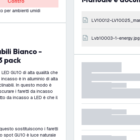
Contro
o per ambienti umidi
LV10012-LV10025_ma
lvb10003-1-energy.jpg
3 pack
o LED GU10 di alta qualità che
incasso è in alluminio di alta
clinabili. In questo modo è
oscurare i faretti da incasso
to da incasso a LED è che il
uesto sostituiscono i faretti
llo spot GU10 è luce naturale