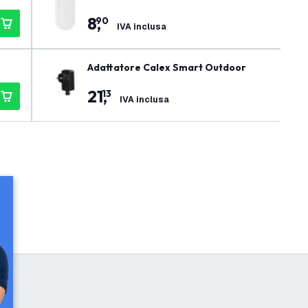
8
,
90
IVA inclusa
Adattatore Calex Smart Outdoor
21
,
13
IVA inclusa