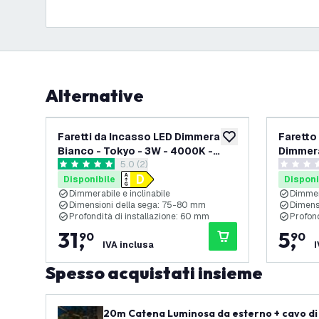
Alternative
Faretti da Incasso LED Dimmerabili
Faretto
aggiungi alla lista des
Bianco - Tokyo - 3W - 4000K -
Dimmera
apri il cassetto delle recensioni
5.0 (2)
Ã¸92mm - 6 pack
5 stelle di valutazione
0 stelle d
Disponibile
Disponi
Dimmerabile e inclinabile
Dimmera
Dimensioni della sega: 75-80 mm
Dimens
Profondità di installazione: 60 mm
Profond
31
,
5
,
90
90
IVA inclusa
I
Spesso acquistati insieme
20m Catena Luminosa da esterno + cavo di 