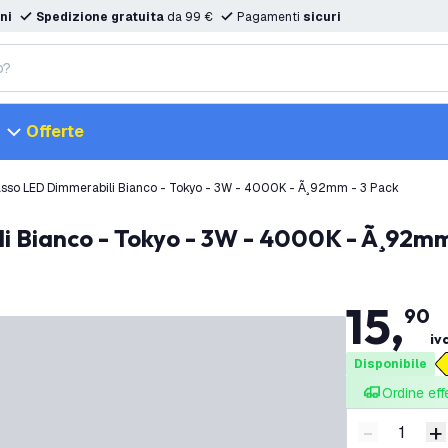
ni
Spedizione gratuita
da 99 €
Pagamenti
sicuri
Offerte
Faretti Da Incasso LED Dimmerabili Bianco - Tokyo - 3W - 4000K - Ã¸92mm - 3 Pack
li Bianco - Tokyo - 3W - 4000K - Ã¸92mm
15
,
90
iv
Disponibile
Ordine eff
-
+
Riduci quan
A