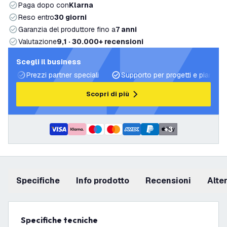
Paga dopo con
Klarna
Reso entro
30 giorni
Garanzia del produttore fino a
7 anni
Valutazione
9,1 · 30.000+ recensioni
Scegli il business
Prezzi partner speciali
Supporto per progetti e piani di 
Scopri di più
+
3
Specifiche
info prodotto
recensioni
Alt
Specifiche tecniche