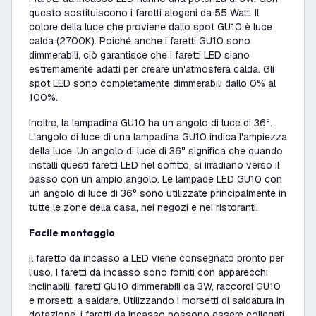
questo sostituiscono i faretti alogeni da 55 Watt. Il
colore della luce che proviene dallo spot GU10 è luce
calda (2700K). Poiché anche i faretti GU10 sono
dimmerabili, ciò garantisce che i faretti LED siano
estremamente adatti per creare un'atmosfera calda. Gli
spot LED sono completamente dimmerabili dallo 0% al
100%.
Inoltre, la lampadina GU10 ha un angolo di luce di 36°.
L'angolo di luce di una lampadina GU10 indica l'ampiezza
della luce. Un angolo di luce di 36° significa che quando
installi questi faretti LED nel soffitto, si irradiano verso il
basso con un ampio angolo. Le lampade LED GU10 con
un angolo di luce di 36° sono utilizzate principalmente in
tutte le zone della casa, nei negozi e nei ristoranti.
Facile montaggio
Il faretto da incasso a LED viene consegnato pronto per
l'uso. I faretti da incasso sono forniti con apparecchi
inclinabili, faretti GU10 dimmerabili da 3W, raccordi GU10
e morsetti a saldare. Utilizzando i morsetti di saldatura in
dotazione, i faretti da incasso possono essere collegati