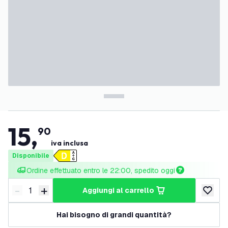
15
,
90
iva inclusa
Disponibile
Ordine effettuato entro le 22:00, spedito oggi
-
+
aggiungi al carrello
Riduci quantità
Aumenta quantità
aggiungi 
Hai bisogno di grandi quantità?