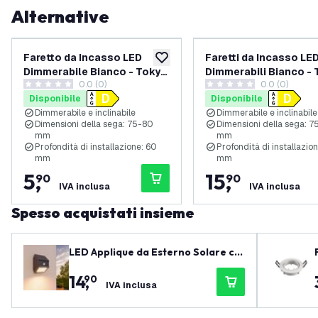
Alternative
Faretto da Incasso LED
Faretti da Incasso LE
aggiungi alla lista desideri
Dimmerabile Bianco - Tokyo
Dimmerabili Bianco -
0.0 (0)
0.0 (0)
- 3W - 2700K - Ã¸92mm
- 3W - 6500K - Ã¸92mm - 3
0 stelle di valutazione
0 stelle di valutazione
Disponibile
Disponibile
pack
Dimmerabile e inclinabile
Dimmerabile e inclinabile
Dimensioni della sega: 75-80
Dimensioni della sega: 
mm
mm
Profondità di installazione: 60
Profondità di installazio
mm
mm
5
,
15
,
90
90
IVA inclusa
IVA inclusa
Spesso acquistati insieme
LED Applique da Esterno Solare co
n Sensore - Orientabile - Nero - 27
14
,
90
00K/4000K/6500K - IP65
IVA inclusa