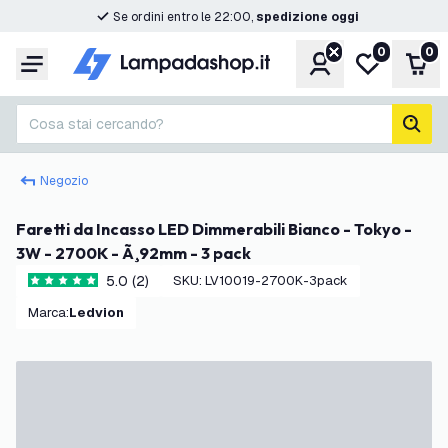
Se ordini entro le 22:00,
spedizione oggi
0
0
Account
Lista desider
Carr
Menu
Cosa stai cercando?
cerc
Negozio
Faretti da Incasso LED Dimmerabili Bianco - Tokyo -
3W - 2700K - Ã¸92mm - 3 pack
5.0 (2)
SKU
:
LV10019-2700K-3pack
5 stelle di valutazione
Marca
:
Ledvion