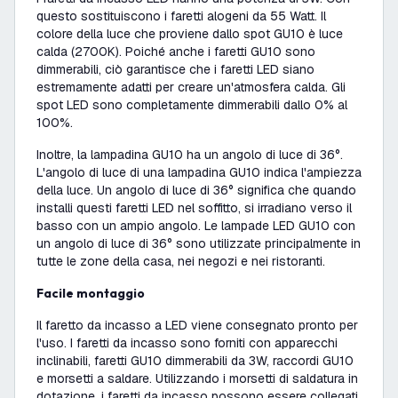
questo sostituiscono i faretti alogeni da 55 Watt. Il
colore della luce che proviene dallo spot GU10 è luce
calda (2700K). Poiché anche i faretti GU10 sono
dimmerabili, ciò garantisce che i faretti LED siano
estremamente adatti per creare un'atmosfera calda. Gli
spot LED sono completamente dimmerabili dallo 0% al
100%.
Inoltre, la lampadina GU10 ha un angolo di luce di 36°.
L'angolo di luce di una lampadina GU10 indica l'ampiezza
della luce. Un angolo di luce di 36° significa che quando
installi questi faretti LED nel soffitto, si irradiano verso il
basso con un ampio angolo. Le lampade LED GU10 con
un angolo di luce di 36° sono utilizzate principalmente in
tutte le zone della casa, nei negozi e nei ristoranti.
Facile montaggio
Il faretto da incasso a LED viene consegnato pronto per
l'uso. I faretti da incasso sono forniti con apparecchi
inclinabili, faretti GU10 dimmerabili da 3W, raccordi GU10
e morsetti a saldare. Utilizzando i morsetti di saldatura in
dotazione, i faretti da incasso possono essere collegati