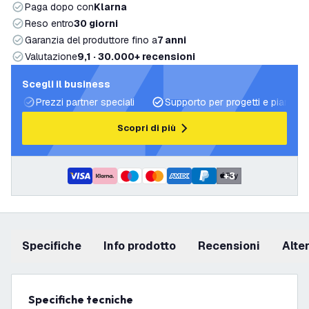
Paga dopo con
Klarna
Reso entro
30 giorni
Garanzia del produttore fino a
7 anni
Valutazione
9,1 · 30.000+ recensioni
Scegli il business
Prezzi partner speciali
Supporto per progetti e piani di 
Scopri di più
+
3
Specifiche
info prodotto
recensioni
Alt
Specifiche tecniche