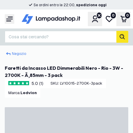
Se ordini entro le 22:00,
spedizione oggi
0
0
Account
Lista desider
Carr
Menu
Cosa stai cercando?
cerc
Negozio
Faretti da Incasso LED Dimmerabili Nero - Rio - 3W -
2700K - Ã¸85mm - 3 pack
5.0 (1)
SKU
:
LV10015-2700K-3pack
5 stelle di valutazione
Marca
:
Ledvion