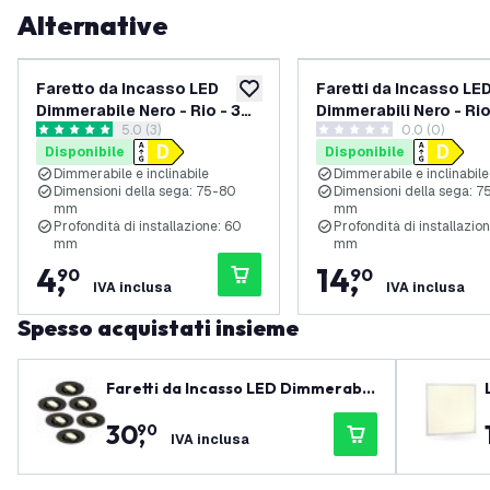
Alternative
Faretto da Incasso LED
Faretti da Incasso LE
aggiungi alla lista desideri
Dimmerabile Nero - Rio - 3W
Dimmerabili Nero - Rio
apri il cassetto delle recensioni
5.0 (3)
0.0 (0)
- 2700K - Ã¸85mm
6500K - Ã¸85mm - 3 
5 stelle di valutazione
0 stelle di valutazione
Disponibile
Disponibile
Dimmerabile e inclinabile
Dimmerabile e inclinabile
Dimensioni della sega: 75-80
Dimensioni della sega: 7
mm
mm
Profondità di installazione: 60
Profondità di installazio
mm
mm
4
,
14
,
90
90
IVA inclusa
IVA inclusa
Spesso acquistati insieme
Faretti da Incasso LED Dimmerabili
Nero - Tokyo - 3W - 2700K - ø92m
30
,
90
m - 6 pack
IVA inclusa