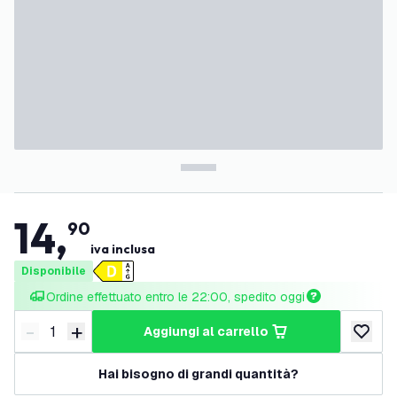
14
,
90
iva inclusa
Disponibile
Ordine effettuato entro le 22:00, spedito oggi
-
+
aggiungi al carrello
Riduci quantità
Aumenta quantità
aggiungi 
Hai bisogno di grandi quantità?