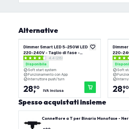
Alternative
Dimmer Smart LED 5-250W LED
Dimmer
aggiungi alla lista des
220-240V - Taglio di fase -
220-240
apri il cassetto delle recensioni
4.4 (28)
Universale - Completo
Univers
4.4 stelle di valutazione
4.2 stelle
Disponibile
Disponi
Soft start system
Soft st
Funzionamento con App
Funzio
Interruttore push/turn
Interru
28
,
28
,
90
90
IVA inclusa
Spesso acquistati insieme
Connettore a T per Binario Monofase - Nero