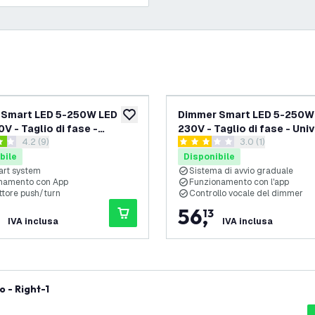
 Smart LED 5-250W LED
Dimmer Smart LED 5-250W
ideri
aggiungi alla lista desideri
V - Taglio di fase -
230V - Taglio di fase - Uni
apri il cassetto delle recensioni
4.2 (9)
apri il cassetto de
3.0 (1)
ale - Completo
 di valutazione
3 stelle di valutazione
bile
Disponibile
art system
Sistema di avvio graduale
namento con App
Funzionamento con l'app
ttore push/turn
Controllo vocale del dimmer
56
,
13
IVA inclusa
IVA inclusa
 - Right-1