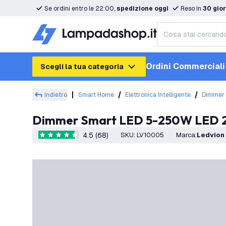
Se ordini entro le 22:00,
spedizione oggi
Reso in
30 gior
Ordini Commerciali
Scegli la tua categoria
Indietro
Smart Home
Elettronica Intelligente
Dimmer 
Dimmer Smart LED 5-250W LED 22
4.5 (68)
SKU
:
LV10005
Marca
:
Ledvion
4.5 stelle di valutazione