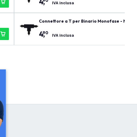
4
,
90
IVA inclusa
Connettore a T per Binario Monofase - Nero -
4
,
90
IVA inclusa