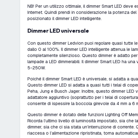
NB! Per un utilizzo ottimale, il dimmer Smart LED deve
Internet. Quindi prendi in considerazione la potenza del W
posizionato il dimmer LED intelligente.
Dimmer LED universale
Con questo dimmer Ledvion puoi regolare quasi tutte le
dallo 0 al 100%. Il dimmer LED intelligente attenua le 
completamente silenzioso. Questo dimmer è adatto per 
lampade a LED dimmerabili. Il dimmer Smart LED ha una
5-250W.
Poiché il dimmer Smart LED è universale, si adatta a quasi 
Questo dimmer LED si adatta a quasi tutti i telai di copertu
Peha, Jung e Busch Jager. Inoltre, questo dimmer LED v
adattatore aggiuntivo (soprattutto per i telai di copertu
consente di ispessire la boccola girevole da 4 mm a 6 
Questo dimmer è dotato delle funzioni Lighting Off Me
Ricorda l’ultimo livello di luminosità impostato, sia che l
dimmer, sia che ci sia stata un’interruzione di corrente.
riaccesa o l’alimentazione ripristinata, torna automatica