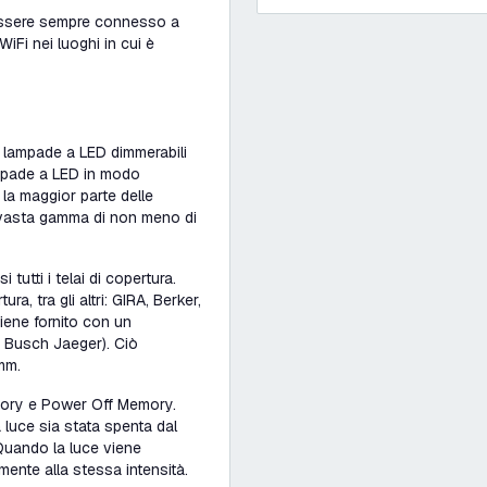
 essere sempre connesso a
iFi nei luoghi in cui è
 lampade a LED dimmerabili
lampade a LED in modo
la maggior parte delle
 vasta gamma di non meno di
tutti i telai di copertura.
ra, tra gli altri: GIRA, Berker,
iene fornito con un
ra Busch Jaeger). Ciò
mm.
mory e Power Off Memory.
a luce sia stata spenta dal
 Quando la luce viene
mente alla stessa intensità.