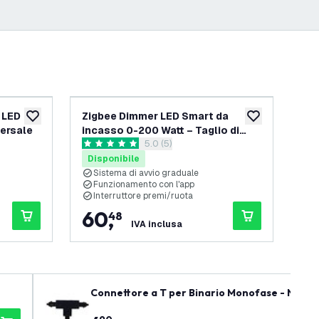
 LED
Zigbee Dimmer LED Smart da
Z-
aggiungi alla lista desideri
aggiungi alla lis
versale
incasso 0-200 Watt – Taglio di
inc
lle recensioni
apri il cassetto delle recensioni
5.0 (5)
fase
fa
5 stelle di valutazione
0 st
Disponibile
Di
Sistema di avvio graduale
S
Funzionamento con l'app
F
Interruttore premi/ruota
I
60
,
6
48
IVA inclusa
Connettore a T per Binario Monofase - Nero -