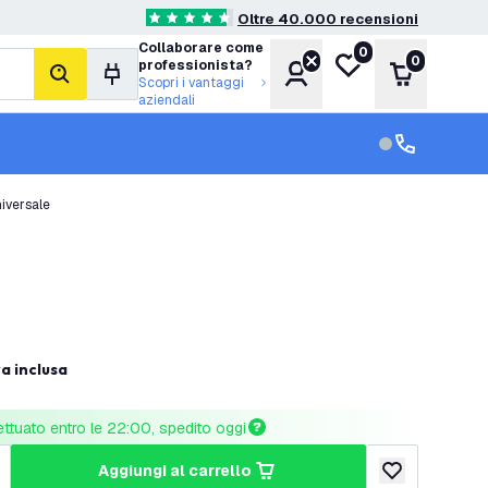
Oltre 40.000 recensioni
4.6 stelle di valutazione
Collaborare come
0
Lista desideri
0
professionista?
Account
Carrello
cerca
Scopri i vantaggi
aziendali
Servizio clien
Assistenza cl
iversale
va inclusa
ettuato entro le 22:00, spedito oggi
aggiungi al carrello
tità
umenta quantità
aggiungi alla lis