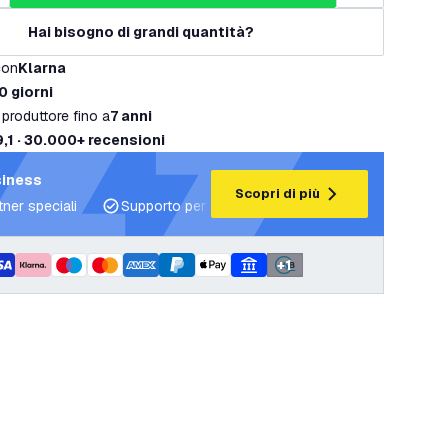
Hai bisogno di grandi quantità?
con
Klarna
0 giorni
 produttore fino a
7 anni
9,1 · 30.000+ recensioni
siness
Scopri di più
tner speciali
Supporto per progetti e piani di illuminazione
+
1