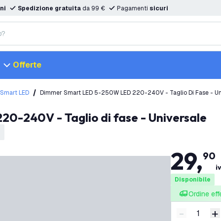
ni
Spedizione gratuita
da 99 €
Pagamenti
sicuri
Offerte
Smart LED
Dimmer Smart LED 5-250W LED 220-240V - Taglio Di Fase - Un
0-240V - Taglio di fase - Universale
29
,
90
i
Disponibile
Ordine eff
-
+
Riduci quan
A