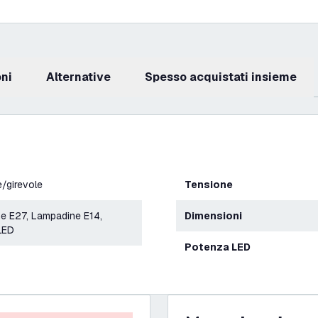
oni
Alternative
Spesso acquistati insieme
e/girevole
Tensione
ne E27, Lampadine E14,
Dimensioni
 LED
Potenza LED