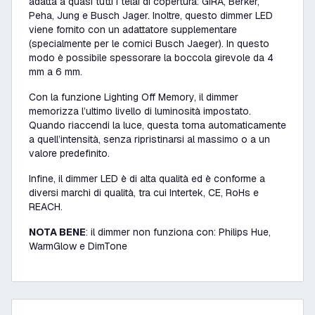
adatta a quasi tutti i telai di copertura: GIRA, Berker,
Peha, Jung e Busch Jager. Inoltre, questo dimmer LED
viene fornito con un adattatore supplementare
(specialmente per le cornici Busch Jaeger). In questo
modo è possibile spessorare la boccola girevole da 4
mm a 6 mm.
Con la funzione Lighting Off Memory, il dimmer
memorizza l’ultimo livello di luminosità impostato.
Quando riaccendi la luce, questa torna automaticamente
a quell’intensità, senza ripristinarsi al massimo o a un
valore predefinito.
Infine, il dimmer LED è di alta qualità ed è conforme a
diversi marchi di qualità, tra cui Intertek, CE, RoHs e
REACH.
NOTA BENE
: il dimmer non funziona con: Philips Hue,
WarmGlow e DimTone