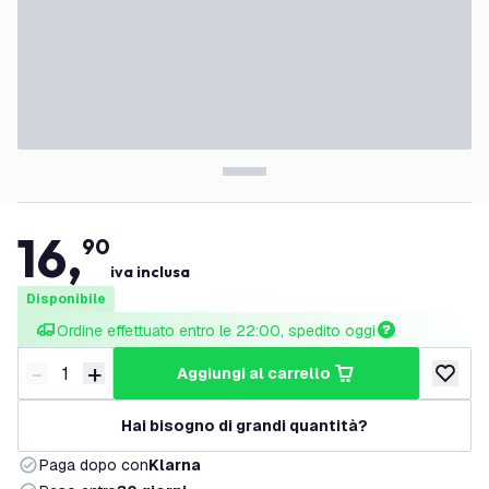
16
,
90
iva inclusa
Disponibile
Ordine effettuato entro le 22:00, spedito oggi
-
+
aggiungi al carrello
Riduci quantità
Aumenta quantità
aggiungi 
Hai bisogno di grandi quantità?
Paga dopo con
Klarna