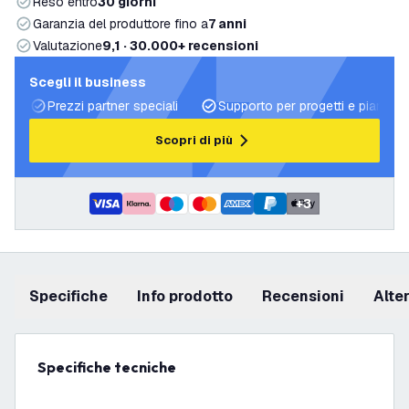
Reso entro
30 giorni
Garanzia del produttore fino a
7 anni
Valutazione
9,1 · 30.000+ recensioni
Scegli il business
Prezzi partner speciali
Supporto per progetti e piani di 
Scopri di più
+
3
Specifiche
info prodotto
recensioni
Alt
Specifiche tecniche