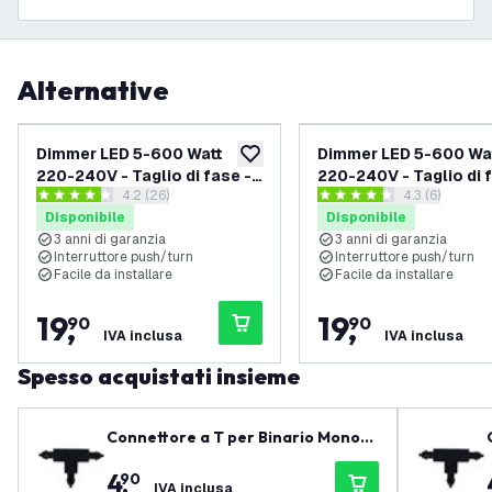
Alternative
Dimmer LED 5-600 Watt
Dimmer LED 5-600 Wa
aggiungi alla lista desideri
220-240V - Taglio di fase -
220-240V - Taglio di 
apri il cassetto delle recensioni
4.2 (26)
apri il casset
4.3 (6)
Universale - Completo
Universale - Complet
4.2 stelle di valutazione
4.3 stelle di valutazione
Disponibile
Disponibile
3 anni di garanzia
3 anni di garanzia
Interruttore push/turn
Interruttore push/turn
Facile da installare
Facile da installare
19
,
19
,
90
90
IVA inclusa
IVA inclusa
Spesso acquistati insieme
Connettore a T per Binario Monofa
se - Nero - Right-1
4
,
90
IVA inclusa