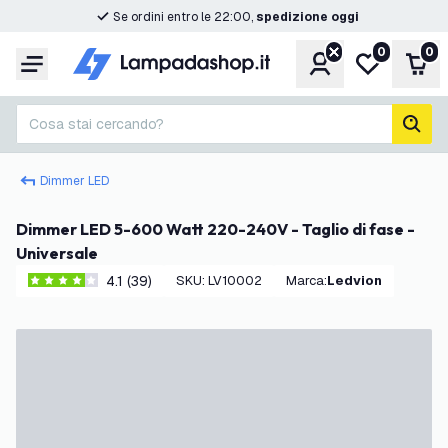
Se ordini entro le 22:00,
spedizione oggi
0
0
Account
Lista desider
Carr
Menu
Cosa stai cercando?
cerc
Dimmer LED
Dimmer LED 5-600 Watt 220-240V - Taglio di fase -
Universale
4.1 (39)
SKU
:
LV10002
Marca
:
Ledvion
4.1 stelle di valutazione