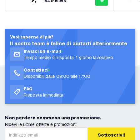
IVA inclusa
Vuoi saperne di più?
Il nostro team è felice di aiutarti ulteriormente
Inviaci un’e-mail
Tempo medio di risposta: 1 giorno lavorativo
Contattaci
Disponibili dalle 09:00 alle 17:00
FAQ
Risposta immediata
Non perdere nemmeno una promozione.
Ricevi le ultime offerte e promozioni!
Sottoscrivi!