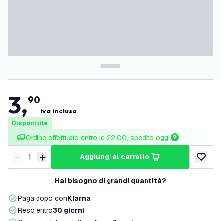
3
,
90
iva inclusa
Disponibile
Ordine effettuato entro le 22:00, spedito oggi
-
+
aggiungi al carrello
Riduci quantità
Aumenta quantità
aggiungi 
Hai bisogno di grandi quantità?
Paga dopo con
Klarna
Reso entro
30 giorni