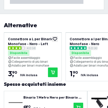
Alternative
Connettore a L per Binario
Connettore a I per Bin
aggiungi alla lista desideri
Monofase - Nero - Left
Monofase - Nero
apri il cassetto delle recensioni
4.0 (4)
apri il casset
5.0 (4)
4 stelle di valutazione
5 stelle di valutazione
Disponibile
Disponibile
Facile assemblaggio
Facile assemblaggio
Collegamento di più binari
Collegamento di più bina
Adatto per binari monofase
Adatto per binari monof
3
,
1
,
90
90
IVA inclusa
IVA inclusa
Spesso acquistati insieme
Binario 1 Metro Nero per Binario M
onofase
9
,
90