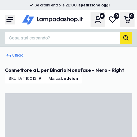
Se ordini entro le 22:00,
spedizione oggi
0
0
Account
Lista desider
Carr
Menu
Cosa stai cercando?
cerc
Ufficio
Connettore a L per Binario Monofase - Nero - Right
SKU
:
LVT10013_R
Marca
:
Ledvion