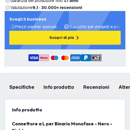
Garanzia del produttore fino a
7 anni
Valutazione
9,1 · 30.000+ recensioni
Scegli il business
Prezzi partner speciali
Supporto per progetti e piani di 
Scopri di più
+
3
Specifiche
info prodotto
recensioni
Alt
info prodotto
Connettore a L per Binario Monofase - Nero -